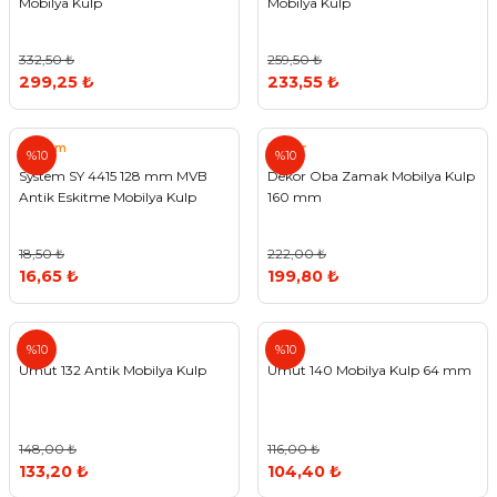
Mobilya Kulp
Mobilya Kulp
332,50 ₺
259,50 ₺
299,25 ₺
233,55 ₺
System
Dekor
%10
%10
System SY 4415 128 mm MVB
Dekor Oba Zamak Mobilya Kulp
Antik Eskitme Mobilya Kulp
160 mm
18,50 ₺
222,00 ₺
16,65 ₺
199,80 ₺
Umut
Umut
%10
%10
Umut 132 Antik Mobilya Kulp
Umut 140 Mobilya Kulp 64 mm
148,00 ₺
116,00 ₺
133,20 ₺
104,40 ₺