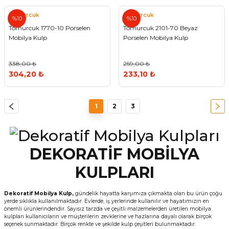
Tomurcuk
Tomurcuk
%10
%10
Tomurcuk 1770-10 Porselen
Tomurcuk 2101-70 Beyaz
Mobilya Kulp
Porselen Mobilya Kulp
338,00 ₺
259,00 ₺
304,20 ₺
233,10 ₺
1
2
3
DEKORATİF MOBİLYA
KULPLARI
Dekoratif Mobilya Kulp,
gündelik hayatta karşımıza çıkmakta olan bu ürün çoğu
yerde sıklıkla kullanılmaktadır. Evlerde, iş yerlerinde kullanılır ve hayatımızın en
önemli ürünlerindendir. Sayısız tarzda ve çeşitli malzemelerden üretilen mobilya
kulpları kullanıcıların ve müşterilerin zevklerine ve hazlarına dayalı olarak birçok
seçenek sunmaktadır. Birçok renkte ve şekilde kulp çeşitleri bulunmaktadır.