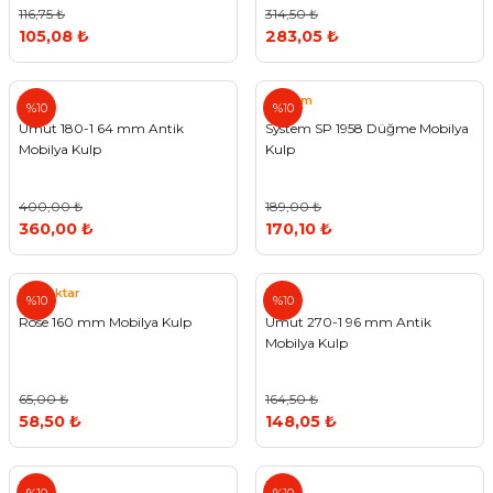
116,75 ₺
314,50 ₺
105,08 ₺
283,05 ₺
Umut
System
%10
%10
Umut 180-1 64 mm Antik
System SP 1958 Düğme Mobilya
Mobilya Kulp
Kulp
400,00 ₺
189,00 ₺
360,00 ₺
170,10 ₺
Bayraktar
Umut
%10
%10
Rose 160 mm Mobilya Kulp
Umut 270-1 96 mm Antik
Mobilya Kulp
65,00 ₺
164,50 ₺
58,50 ₺
148,05 ₺
Umut
Umut