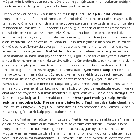
Müşterilerin isteğine ve arzusuna göre üretilmiştir. Şık tasarımları bulunan değişik
modellerde kulplar görünüşleri ile kullanıcıya hitap eder.
Dolap kapaklarında sıklıkla kullanılan bu kulp türleri
Dolap kulpları
olarak
müşterilerimiz tarafından bilinmektedir.1 sınıf bir ürün olmasına rağmen aşırı su ile
temas edildiği anda renginde akma ve yüzeyinde aşınma ve paslanma gibi ibarelere
rastlamak mümkündür. Bu nedenle su ve sıvı gibi maddeler ile temas etmemesine
dikkat etmeniz rica ve arz etmekteyiz. Kimyasal maddeler ile temas etmesi söz
konusunda ( çamaşır suyu, tuz ruhu ve deterjan gibi maddeler ) ürün ciddi zararlar
alabilmektedir. Son derece kaliteli olan bu ürün uzun yıllar kullanıma müsaittir ve
ömrü uzundur. Tornavida veya şarjlı matkap yardımı ile monta edilmesi oldukça
kolay bir duruma gelmiştir.
Mutfak kulpları
ev hanımların zevkine göre mutfak
kapaklarında kullandıkları çeşitlerindendir. Şık görünümleri ve kolay temizlenmesi
amacı ile ev hanımların sıklıkla tavsiye etikleri ürünlerdendir. Uzun kullanımlarda ilk
gündeki gibi şık görümünü korumaktadır. Farklı ebatlarda ve farklı maddelerden
imal edildiğinden her zevke uygun bulunmaktadır.
Çekmece kulpları
ise her an
her yerde kullanıma müsaittir. Evlerde, iş yerlerinde sıklıkla tavsiye edilmektedir. Şık
tasarımları ile sade çekmeceleri bile son derece modern ve şık görünümlere
kavuşturabilir. Monta edilmesi oldukça kolay ve zahmetsizdir. Temizlenmesi zaman
almaz kuru veya nemli bir bez yardımı ile kolay bir şekilde yapılabilmektedir. Farklı
ebatlarda ve boylarda bulunabilmektedir. Müşterilerin ve kullanıcıların istediği türde
farklı mobilya kulpları bulunmaktadır bunlar
Avangart mobilya kulp
,
Antik-
eskitme mobilya kulp
,
Porselen mobilya kulp
,
Taşlı mobilya kulp
olarak farklı
imal edilmiş birçok kulp çeşit bulunmaktadır. Ham maddeleri farklı olması ile her
kullanıcıya göre farklı kulp çeşit i bulunmaktadır.
Ekonomik fiyatları ile müşterilerimize cazip fiyat imkanları sunmakta olan firmamız
gerekilen yerde indirimler ile müşterilerimize yardım etmektedir. Firmamız hem
müşterilerin maddi durumunu göz önüne alarak uygun fiyatlar sunmaktadır.
Müşterilerimizin yanında olan firmamız herhangi bir aksilik durumunda geri iade
veya ürün değişimi sağlamaktadır. Bu sayede ürününe güvendiğini göstermektedir.