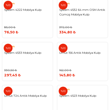
System
System
%10
%10
System 4222 Mobilya Kulp
System 4532 64 mm OSM Antik
Gümüş Mobilya Kulp
85,00 ₺
372,00 ₺
76,50 ₺
334,80 ₺
System
Umut
%10
%10
System 4533 Mobilya Kulp
Umut 156 Antik Mobilya Kulp
330,50 ₺
162,00 ₺
297,45 ₺
145,80 ₺
Umut
System
%10
%10
Umut 724 Antik Mobilya Kulp
System 4523 Mobilya Kulp