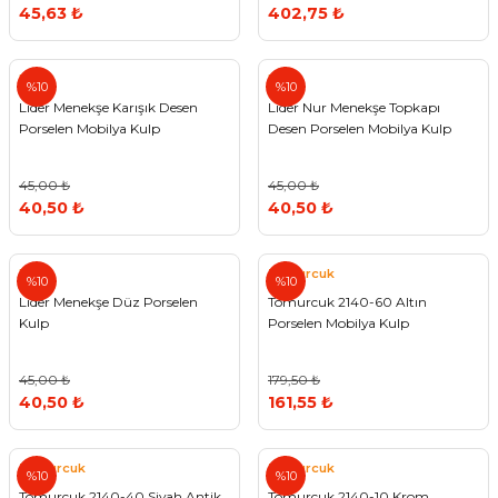
45,63 ₺
402,75 ₺
Lider
Lider
%10
%10
Lider Menekşe Karışık Desen
Lider Nur Menekşe Topkapı
Porselen Mobilya Kulp
Desen Porselen Mobilya Kulp
45,00 ₺
45,00 ₺
40,50 ₺
40,50 ₺
Lider
Tomurcuk
%10
%10
Lider Menekşe Düz Porselen
Tomurcuk 2140-60 Altın
Kulp
Porselen Mobilya Kulp
45,00 ₺
179,50 ₺
40,50 ₺
161,55 ₺
Tomurcuk
Tomurcuk
%10
%10
Tomurcuk 2140-40 Siyah Antik
Tomurcuk 2140-10 Krom