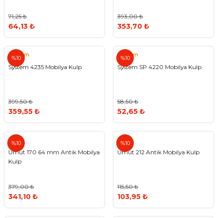
71,25 ₺
393,00 ₺
64,13 ₺
353,70 ₺
System
System
%10
%10
System 4235 Mobilya Kulp
System SP 4220 Mobilya Kulp
399,50 ₺
58,50 ₺
359,55 ₺
52,65 ₺
Umut
Umut
%10
%10
Umut 170 64 mm Antik Mobilya
Umut 212 Antik Mobilya Kulp
Kulp
379,00 ₺
115,50 ₺
341,10 ₺
103,95 ₺