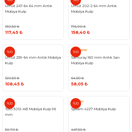
%10
%10
Umut 247-64 64 mm Antik
Umut 202-2 64 mm Antik
Mobiya Kulp
Mobilya Kulp
130,50 ₺
176,00 ₺
117,45 ₺
158,40 ₺
Umut
Bayraktar
%10
%10
Umut 259-64 mm Antik Mobilya
Samuray 160 mm Antik Sarı
Kulp
Mobilya Kulp
120,50 ₺
64,50 ₺
108,45 ₺
58,05 ₺
System
%10
%10
Toro 3012-AB Mobilya Kulp 96
System 4227 Mobilya Kulp
mm
50,70 ₺
447,50 ₺