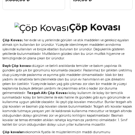
Çöp Kovası
Çöp Kovası
, her evde ve iş yerlerinde görülen ve atık maddeleri ve gereksiz eşyaları
atmak için kullanılan bir üründür. Yüzeyde istenilmeyen maddeleri arındırma
işlevinde kullanılan ve birçok ebatları bulunan bir üründür. Değişkenlik gösteren
şekillerde bulunmaktadır. Mutfakların gözdesi olan bu ürün mutfak hijyenine ve
temizliğinde ön plana çıkan bir üründür.
Raylı Çöp kovası
düzgün ve belirli aralıklarda temizler ve bakım yapılırsa ilk
gündeki gibi şık bir görümünü korumakta olacaktır. Paslanmaz bir çelikten üretilmiş
olup yüzeyinde paslanma ve aşınma gibi maddeler olmamaktadır. Islak bir bez
yadımı ile rahatlıkla temizlenmekte olan bu ürün ev hanımların en çok dikkatini
çeken bir özeliktir. Yüzeyinde kalan yağ gibi çıkması zor olan bir madde ile yüzeyi
kaplanırsa bulaşık deterjan yardımı ile çıkarılması artık o kadar zor duruma
gelmemektedir.
Tezgah Altı Çöp Kovası
kolay kullanım ile kolay bir temizlik
sunmaktadır kolay bir temizleme ile eski haline ilk gündeki gibi aynı görünümde ve
kullanıma uygun şekilde olacaktır. İki çeşit çöp kovaları mevcuttur. Bunlar tezgah altı
çöp kovaları ve basmalı çöp kovaları olarak bulunmaktadır. Tezgah altı kovalar kapak
kısmında tutmaya yarayan yeri ile kaldırarak kullanıma mevcuttur ve tezgah altında
olduğundan dolayı görülmesi zor ve görüntü kirliliğini kapatmaktadır. Basmalı
kovalar ise temas etmeden atıkları rahatça koymanıza yardımcı olmaktadır. 1. Sınıf
kaliteli bir ürün olduğundan dolayı uzun yıllar kullanıma müsaittir.
Çöp kovaları
ekonomik fiyatla ile müşterilerimizin maddi durumunu