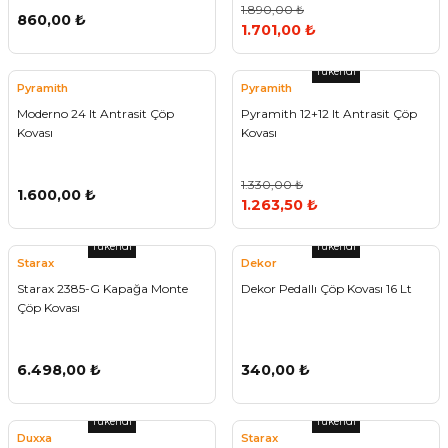
1.890,00 ₺
860,00 ₺
1.701,00 ₺
Tükendi
Pyramith
Pyramith
Moderno 24 lt Antrasit Çöp
Pyramith 12+12 lt Antrasit Çöp
Kovası
Kovası
1.330,00 ₺
1.600,00 ₺
1.263,50 ₺
Tükendi
Tükendi
Starax
Dekor
Starax 2385-G Kapağa Monte
Dekor Pedallı Çöp Kovası 16 Lt
Çöp Kovası
6.498,00 ₺
340,00 ₺
Tükendi
Tükendi
Duxxa
Starax