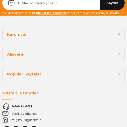
Kaydet
KVKK Kapsamında ki
gizlilik politikamızı
kabul etmiş ve onaylamış olursunuz.
Kurumsal
Alışveriş
Popüler Sayfalar
Müşteri Hizmetleri
444 0 491
info@eryildiz.net
İletişim Bilgilerimiz