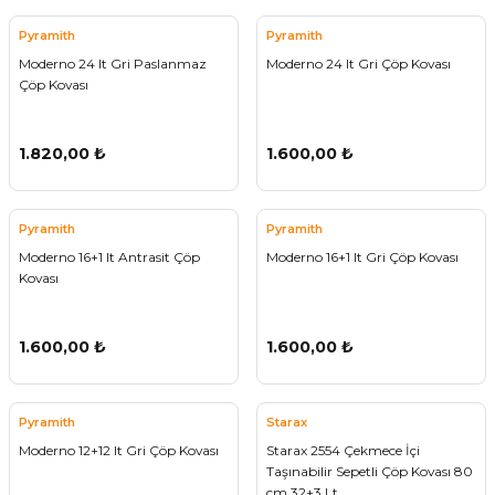
ivi
k Bağlantıları
arı
aları
Panç Çeşitleri
Hobi Yapıştırıcıları
Oda ve Wc Kapı Kilidi
Köşe Sepetler
Pantolonluk
Köpük Tabancası
Sehba Ayakları
Pyramith
Pyramith
Moderno 24 lt Gri Paslanmaz
Moderno 24 lt Gri Çöp Kovası
leri
ı
Piton Askı
Pano ve Kapak Kilitleri
Sabunluk
Pense
Vitrin Ara Ayakları
Çöp Kovası
Çubuğu ve Aparatları
ancası
Streç
Sandık Kilitleri
Tuvalet Kağıtlılığı
Silikon Tabancası
1.820,00 ₺
1.600,00 ₺
arı
itleri
sı
Takım Çantası
Tornavida Çeşitleri
Pyramith
Pyramith
Sprey Ürünleri
ası
Zımba Teli
Moderno 16+1 lt Antrasit Çöp
Moderno 16+1 lt Gri Çöp Kovası
Kovası
Zımpara Çeşitleri
1.600,00 ₺
1.600,00 ₺
Pyramith
Starax
Moderno 12+12 lt Gri Çöp Kovası
Starax 2554 Çekmece İçi
Taşınabilir Sepetli Çöp Kovası 80
cm 32+3 Lt