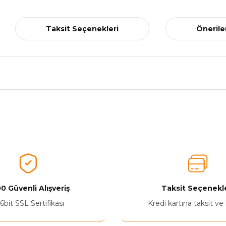
Taksit Seçenekleri
Önerile
nularda yetersiz gördüğünüz noktaları öneri formunu kullanarak tarafımız
Aldığınız Ürünlerden Ne Derecede Memnun Kaldınız ?
Ürünü Değerlendir 😂😊😍😐🤔😡
0 Güvenli Alışveriş
Taksit Seçenekle
6bit SSL Sertifikası
Kredi kartına taksit ve