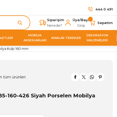
444 0 491
Siparişim
Üye/Bayi
Sepetim
Nerede?
Girişi
MOBİLYA
DEKORASYON
ALETLERİ
AYAKLAR TEKERLER
AKSESUARLARI
MALZEMELERİ
ilya Kulp 160 mm
n tüm ürünleri
5-160-426 Siyah Porselen Mobilya