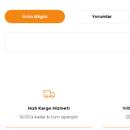
Ürün Bilgisi
Yorumlar
Bu ürünün fiyat bilgisi, resim, ürün açıklamalarında ve diğer ko
Görüş ve önerileriniz için teşekkür ederiz.
Ürün resmi kalitesiz, bozuk veya görüntülenemiyor.
Ürün açıklamasında eksik bilgiler bulunuyor.
Ürün bilgilerinde hatalar bulunuyor.
Hızlı Kargo Hizmeti
%10
Ürün fiyatı diğer sitelerden daha pahalı.
16:00’a kadar ki tüm siparişler
25
Bu ürüne benzer farklı alternatifler olmalı.