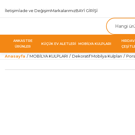
İletişim
İade ve Değişim
Markalarımız
BAYİ GİRİŞİ
ANKASTRE
HIRDA
KÜÇÜK EV ALETLERİ
MOBİLYA KULPLARI
ÜRÜNLER
ÇEŞİTL
Anasayfa
MOBİLYA KULPLARI
Dekoratif Mobilya Kulpları
Pors