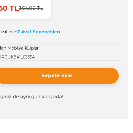
60 TL
364,00 TL
sitlerle!
Taksit Seçenekleri
len Mobilya Kulpları
RCUK84*_63354
Sepete Ekle
iğiniz de aynı gün kargoda!