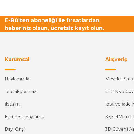
E-Bülten aboneliği ile fırsatlardan
haberiniz olsun, ücretsiz kayıt olun.
Kurumsal
Alışveriş
Hakkımızda
Mesafeli Satı
Tedarikçilerimiz
Gizlilik ve Güv
İletişim
İptal ve İade K
Kurumsal Sayfamız
Kişisel Veriler 
Bayi Girişi
3D Güvenli Alı