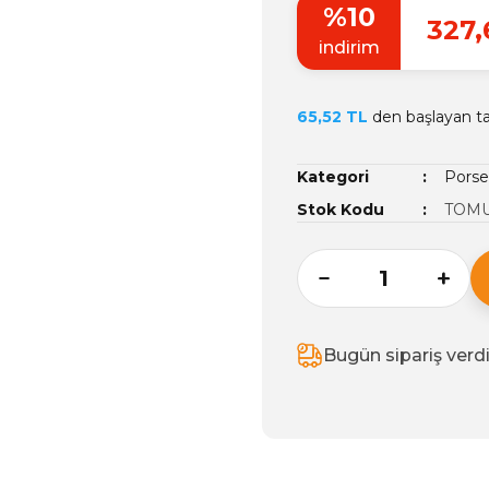
%10
327,
indirim
65,52 TL
den başlayan tak
Kategori
Porse
Stok Kodu
TOMU
Bugün sipariş verd