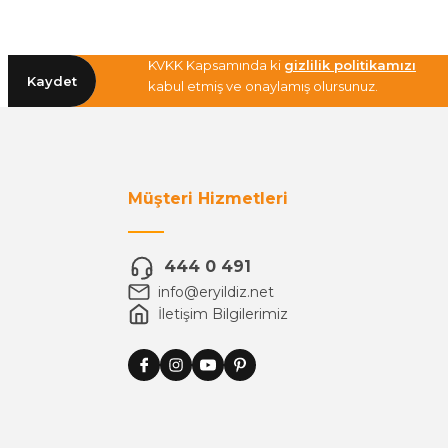
KVKK Kapsamında ki
gizlilik politikamızı
Kaydet
kabul etmiş ve onaylamış olursunuz.
Müşteri Hizmetleri
444 0 491
info@eryildiz.net
İletişim Bilgilerimiz