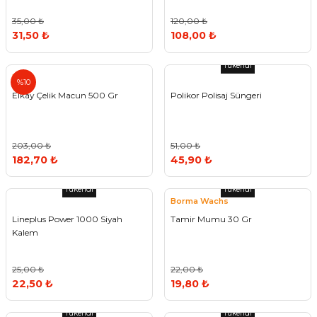
35,00 ₺
120,00 ₺
31,50 ₺
108,00 ₺
Tükendi
Elkay
%10
Elkay Çelik Macun 500 Gr
Polikor Polisaj Süngeri
203,00 ₺
51,00 ₺
182,70 ₺
45,90 ₺
Tükendi
Tükendi
Borma Wachs
Lineplus Power 1000 Siyah
Tamir Mumu 30 Gr
Kalem
25,00 ₺
22,00 ₺
22,50 ₺
19,80 ₺
Tükendi
Tükendi