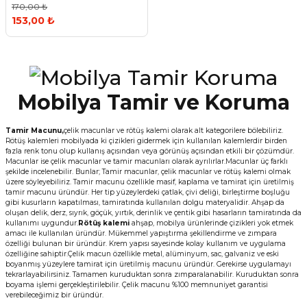
170,00 ₺
153,00 ₺
Mobilya Tamir ve Koruma
Tamir Macunu,
çelik macunlar ve rötüş kalemi olarak alt kategorilere bölebiliriz.
Rötüş kalemleri mobilyada ki çizikleri gidermek için kullanılan kalemlerdir birden
fazla renk tonu olup kullanış açısından veya görünüş açısından etkili bir çözümdür.
Macunlar ise çelik macunlar ve tamir macunları olarak ayrılırlar.Macunlar üç farklı
şekilde incelenebilir. Bunlar; Tamir macunlar, çelik macunlar ve rötüş kalemi olmak
üzere söyleyebiliriz. Tamir macunu özellikle masif, kaplama ve tamirat için üretilmiş
tamir macunu üründür. Her tip yüzeylerdeki çatlak, çivi deliği, birleştirme boşluğu
gibi kusurların kapatılması, tamiratında kullanılan dolgu materyalidir. Ahşap da
oluşan delik, derz, sıyrık, göçük, yırtık, derinlik ve çentik gibi hasarların tamiratında da
kullanımı uygundur.
Rötüş kalemi
ahşap, mobilya ürünlerinde çizikleri yok etmek
amacı ile kullanılan üründür. Mükemmel yapıştırma şekillendirme ve zımpara
özelliği bulunan bir üründür. Krem yapısı sayesinde kolay kullanım ve uygulama
özelliğine sahiptir.Çelik macun özellikle metal, alüminyum, sac, galvaniz ve eski
boyanmış yüzeylere tamirat için üretilmiş macunu üründür. Gerekirse uygulamayı
tekrarlayabilirsiniz. Tamamen kuruduktan sonra zımparalanabilir. Kuruduktan sonra
boyama işlemi gerçekleştirilebilir. Çelik macunu %100 memnuniyet garantisi
verebileceğimiz bir üründür.