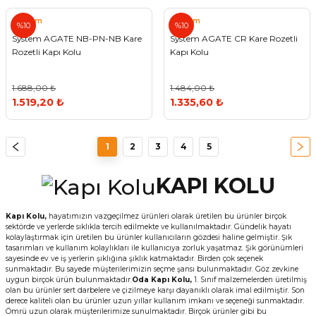
System
System
%10
%10
System AGATE NB-PN-NB Kare
System AGATE CR Kare Rozetli
Rozetli Kapı Kolu
Kapı Kolu
1.688,00 ₺
1.484,00 ₺
1.519,20 ₺
1.335,60 ₺
1
2
3
4
5
KAPI KOLU
Kapı Kolu,
hayatımızın vazgeçilmez ürünleri olarak üretilen bu ürünler birçok
sektörde ve yerlerde sıklıkla tercih edilmekte ve kullanılmaktadır. Gündelik hayatı
kolaylaştırmak için üretilen bu ürünler kullanıcıların gözdesi haline gelmiştir. Şık
tasarımları ve kullanım kolaylıkları ile kullanıcıya zorluk yaşatmaz. Şık görünümleri
sayesinde ev ve iş yerlerin şıklığına şıklık katmaktadır. Birden çok seçenek
sunmaktadır. Bu sayede müşterilerimizin seçme şansı bulunmaktadır. Göz zevkine
uygun birçok ürün bulunmaktadır.
Oda Kapı Kolu,
1. Sınıf malzemelerden üretilmiş
olan bu ürünler sert darbelere ve çizilmeye karşı dayanıklı olarak imal edilmiştir. Son
derece kaliteli olan bu ürünler uzun yıllar kullanım imkanı ve seçeneği sunmaktadır.
Ömrü uzun olarak müşterilerimize sunulmaktadır. Birçok ürünler gibi bu