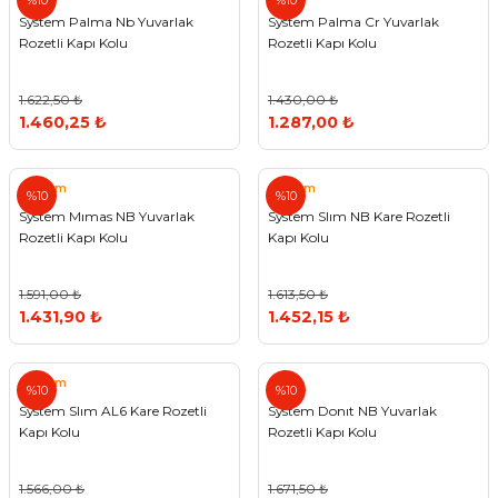
%10
%10
System Palma Nb Yuvarlak
System Palma Cr Yuvarlak
Rozetli Kapı Kolu
Rozetli Kapı Kolu
1.622,50 ₺
1.430,00 ₺
1.460,25 ₺
1.287,00 ₺
System
System
%10
%10
System Mımas NB Yuvarlak
System Slım NB Kare Rozetli
Rozetli Kapı Kolu
Kapı Kolu
1.591,00 ₺
1.613,50 ₺
1.431,90 ₺
1.452,15 ₺
System
%10
%10
System Slım AL6 Kare Rozetli
System Donıt NB Yuvarlak
Kapı Kolu
Rozetli Kapı Kolu
1.566,00 ₺
1.671,50 ₺