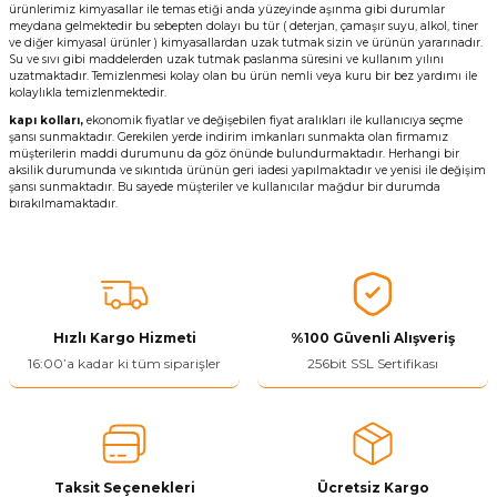
ürünlerimiz kimyasallar ile temas etiği anda yüzeyinde aşınma gibi durumlar
meydana gelmektedir bu sebepten dolayı bu tür ( deterjan, çamaşır suyu, alkol, tiner
ve diğer kimyasal ürünler ) kimyasallardan uzak tutmak sizin ve ürünün yararınadır.
Su ve sıvı gibi maddelerden uzak tutmak paslanma süresini ve kullanım yılını
uzatmaktadır. Temizlenmesi kolay olan bu ürün nemli veya kuru bir bez yardımı ile
kolaylıkla temizlenmektedir.
kapı kolları,
ekonomik fiyatlar ve değişebilen fiyat aralıkları ile kullanıcıya seçme
şansı sunmaktadır. Gerekilen yerde indirim imkanları sunmakta olan firmamız
müşterilerin maddi durumunu da göz önünde bulundurmaktadır. Herhangi bir
aksilik durumunda ve sıkıntıda ürünün geri iadesi yapılmaktadır ve yenisi ile değişim
şansı sunmaktadır. Bu sayede müşteriler ve kullanıcılar mağdur bir durumda
bırakılmamaktadır.
Hızlı Kargo Hizmeti
%100 Güvenli Alışveriş
16:00’a kadar ki tüm siparişler
256bit SSL Sertifikası
Taksit Seçenekleri
Ücretsiz Kargo