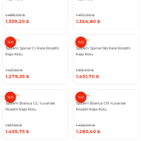
1.488,00 ₺
1.472,00 ₺
1.339,20 ₺
1.324,80 ₺
System
System
%10
%10
System Spınal Cr Kare Rozetli
System Spınal Nb Kare Rozetli
Kapı Kolu
Kapı Kolu
1.421,50 ₺
1.613,00 ₺
1.279,35 ₺
1.451,70 ₺
System
System
%10
%10
System Bıanca GL Yuvarlak
System Bıanca CR Yuvarlak
Rozetli Kapı Kolu
Rozetli Kapı Kolu
1.617,50 ₺
1.426,00 ₺
1.455,75 ₺
1.283,40 ₺