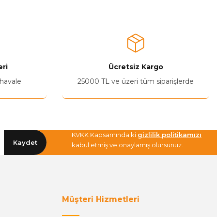
ri
Ücretsiz Kargo
 havale
25000 TL ve üzeri tüm siparişlerde
KVKK Kapsamında ki
gizlilik politikamızı
Kaydet
kabul etmiş ve onaylamış olursunuz.
Müşteri Hizmetleri