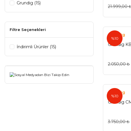
Grundig (15)
21.999,00 
Filtre Seçenekleri
Grundig
%10
Grundıg KB
İndirimli Ürünler (15)
2.050,00 ₺
Grundig
%10
Grundig CM
3.750,00 ₺