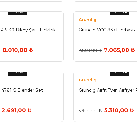
Tükendi
Tükendi
Grundig
 5130 Dikey Şarjlı Elektrik
Grundıg VCC 8371 Torbasız
8.010,00 ₺
7.065,00 ₺
7.850,00 ₺
Tükendi
Tükendi
Grundig
 4781 G Blender Set
Grundıg Aırfıt Twın Aırfrye
2.691,00 ₺
5.310,00 ₺
5.900,00 ₺