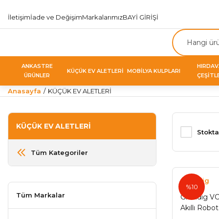
İletişim
İade ve Değişim
Markalarımız
BAYİ GİRİŞİ
ANKASTRE
HIRDA
KÜÇÜK EV ALETLERİ
MOBİLYA KULPLARI
ÜRÜNLER
ÇEŞİTL
Anasayfa
KÜÇÜK EV ALETLERİ
KÜÇÜK EV ALETLERİ
Stokta
Tüm Kategoriler
Grundig
%10
Tüm Markalar
Grundıg VC
Akıllı Robo