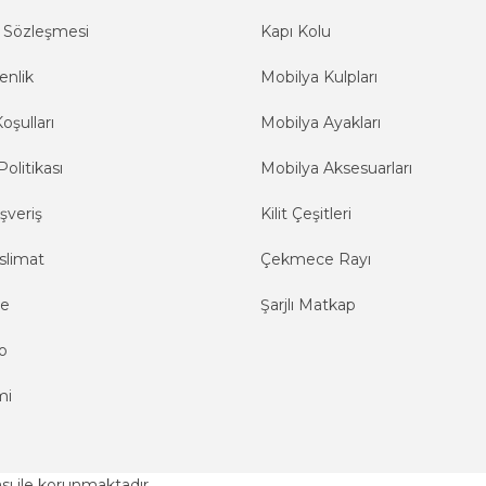
ş Sözleşmesi
Kapı Kolu
enlik
Mobilya Kulpları
oşulları
Mobilya Ayakları
Politikası
Mobilya Aksesuarları
şveriş
Kilit Çeşitleri
slimat
Çekmece Rayı
me
Şarjlı Matkap
o
mi
kası ile korunmaktadır.