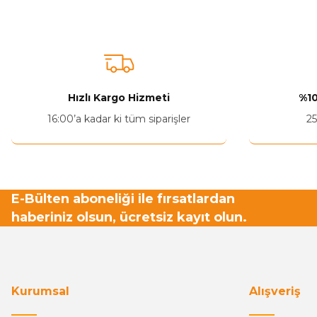
Hızlı Kargo Hizmeti
%10
16:00’a kadar ki tüm siparişler
25
E-Bülten aboneliği ile fırsatlardan
haberiniz olsun, ücretsiz kayıt olun.
Kurumsal
Alışveriş