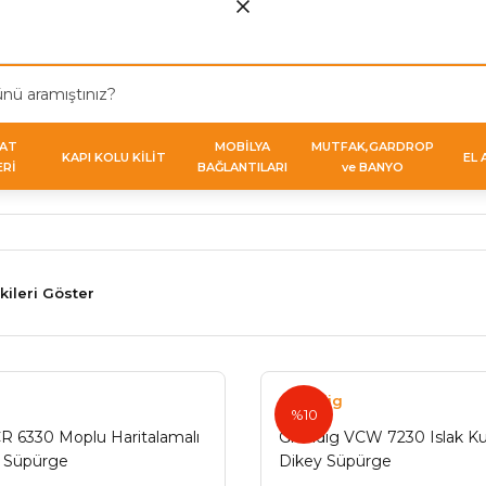
VAT
MOBİLYA
MUTFAK,GARDROP
KAPI KOLU KİLİT
EL 
ERİ
BAĞLANTILARI
ve BANYO
kileri Göster
Grundig
%10
R 6330 Moplu Haritalamalı
Grundıg VCW 7230 Islak Kur
t Süpürge
Dikey Süpürge