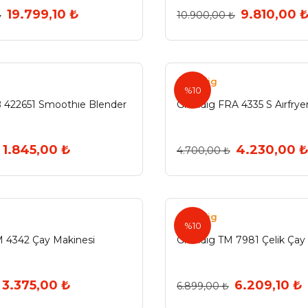
19.799,10 ₺
9.810,00 
₺
10.900,00 ₺
Grundig
%10
 422651 Smoothıe Blender
Grundıg FRA 4335 S Aırfryer
1.845,00 ₺
4.230,00 
4.700,00 ₺
Grundig
%10
 4342 Çay Makinesi
Grundıg TM 7981 Çelik Çay
3.375,00 ₺
6.209,10 ₺
6.899,00 ₺