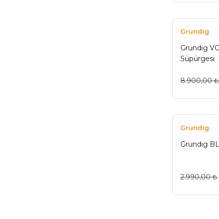
Grundig
Grundıg VCP
Süpürgesi
8.900,00 ₺
Grundig
Grundıg BL
2.990,00 ₺