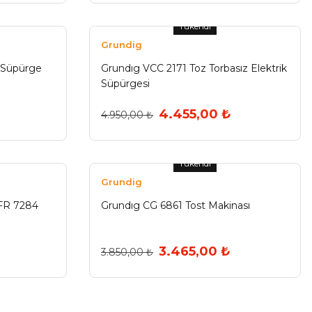
Tükendi
Grundig
 Süpürge
Grundıg VCC 2171 Toz Torbasız Elektrik
Süpürgesi
4.455,00 ₺
4.950,00 ₺
Tükendi
Grundig
r FR 7284
Grundıg CG 6861 Tost Makinası
3.465,00 ₺
3.850,00 ₺