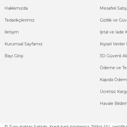
Hakkımızda
Mesafeli Satı
Tedarikçilerimiz
Gizlilik ve Güv
İletişim
İptal ve İade K
Kurumsal Sayfamız
Kişisel Veriler 
Bayi Girişi
3D Güvenli Alı
Ödeme ve Te
Kapıda Öde
Ücretsiz Karg
Havale Bildiri
© Tüm Hakları Saklıdır. Kredi kartı bilgileriniz 256bit SSL sertifi