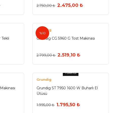
₺
2.475,00 ₺
2.750,00 ₺
Grundig
%10
 Tekli
Grundıg CG 5960 G Tost Makinası
₺
2.519,10 ₺
2.799,00 ₺
Tükendi
Grundig
 Makinası
Grundıg ST 7950 1600 W Buharlı El
Ütüsü
1.795,50 ₺
1.995,00 ₺