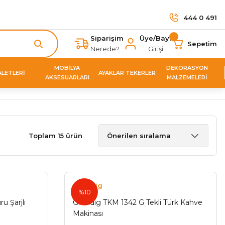
444 0 491
Siparişim
Üye/Bayi
Sepetim
Nerede?
Girişi
MOBİLYA
DEKORASYON
ALETLERİ
AYAKLAR TEKERLER
AKSESUARLARI
MALZEMELERİ
Toplam 15 ürün
Grundig
%10
u Şarjlı
Grundıg TKM 1342 G Tekli Türk Kahve
Makinası