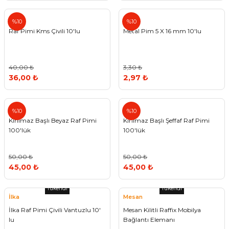
%10
%10
Raf Pimi Kms Çivili 10'lu
Metal Pim 5 X 16 mm 10'lu
40,00 ₺
3,30 ₺
36,00 ₺
2,97 ₺
%10
%10
Kırılmaz Başlı Beyaz Raf Pimi
Kırılmaz Başlı Şeffaf Raf Pimi
100'lük
100'lük
50,00 ₺
50,00 ₺
45,00 ₺
45,00 ₺
Tükendi
Tükendi
İlka
Mesan
İlka Raf Pimi Çivili Vantuzlu 10'
Mesan Kilitli Raffix Mobilya
lu
Bağlantı Elemanı