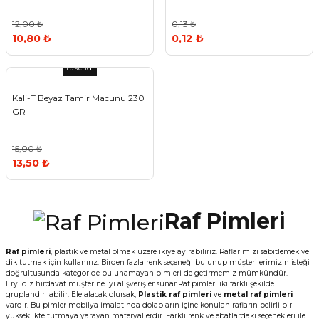
12,00 ₺
0,13 ₺
10,80 ₺
0,12 ₺
Tükendi
Kali-T Beyaz Tamir Macunu 230
GR
15,00 ₺
13,50 ₺
Raf Pimleri
Raf pimleri
, plastik ve metal olmak üzere ikiye ayırabiliriz. Raflarımızı sabitlemek ve
dik tutmak için kullanırız. Birden fazla renk seçeneği bulunup müşterilerimizin isteği
doğrultusunda kategoride bulunamayan pimleri de getirmemiz mümkündür.
Eryıldız hırdavat müşterine iyi alışverişler sunar.Raf pimleri iki farklı şekilde
gruplandırılabilir. Ele alacak olursak;
Plastik raf pimleri
ve
metal raf pimleri
vardır. Bu pimler mobilya imalatında dolapların içine konulan rafların belirli bir
yükseklikte tutmaya yarayan materyallerdir. Farklı renk ve ebatlardaki seçenekleri ile