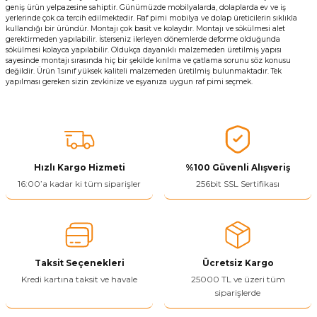
geniş ürün yelpazesine sahiptir. Günümüzde mobilyalarda, dolaplarda ev ve iş
yerlerinde çok ca tercih edilmektedir. Raf pimi mobilya ve dolap üreticilerin sıklıkla
kullandığı bir üründür. Montajı çok basit ve kolaydır. Montajı ve sökülmesi alet
gerektirmeden yapılabilir. İsterseniz ilerleyen dönemlerde deforme olduğunda
sökülmesi kolayca yapılabilir. Oldukça dayanıklı malzemeden üretilmiş yapısı
sayesinde montajı sırasında hiç bir şekilde kırılma ve çatlama sorunu söz konusu
değildir. Ürün 1.sınıf yüksek kaliteli malzemeden üretilmiş bulunmaktadır. Tek
yapılması gereken sizin zevkinize ve eşyanıza uygun raf pimi seçmek.
Hızlı Kargo Hizmeti
%100 Güvenli Alışveriş
16:00’a kadar ki tüm siparişler
256bit SSL Sertifikası
Taksit Seçenekleri
Ücretsiz Kargo
Kredi kartına taksit ve havale
25000 TL ve üzeri tüm
siparişlerde