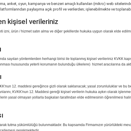
arışma, anket, oyun, kampanya ve benzeri amaçlı kullanılan (mikro) web siteleri
latformlarından paylaşıma açık profil ve verilerden; işlenebilmekte ve toplanab
kişisel verileriniz
eti izni, ürün / hizmet satın alma ve diğer şekillerde hukuka uygun olarak elde edil
ı
rıda sayılan yöntemlerden herhangi birisi ile toplanmış kişisel verileriniz KVKK 
korunması hususunda yeterli korumanın bulunduğu ülkelere) hizmet aracılarına da akta
ı
VKK'nun 12. maddesi gereğince gizli olarak saklanacak; yasal zorunluluklar ve bu be
banlarını, KVKK'nun 12. Maddesi gereği kişisel verilerin hukuka aykırı olarak işlenmes
 verilerin yasal olmayan yollarla başkaları tarafından elde edilmesinin öğrenilmesi h
sı
olarak tutma yükümlülüğü bulunmaktadır. Bu kapsamda Firmamızın yürürlükteki mevzu
ncellemesi gerekmektedir.