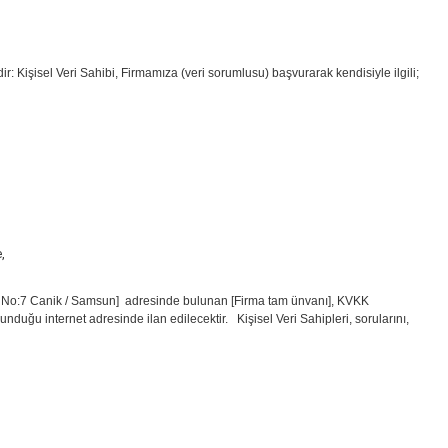
r: Kişisel Veri Sahibi, Firmamıza (veri sorumlusu) başvurarak kendisiyle ilgili;
,
kak No:7 Canik / Samsun] adresinde bulunan [Firma tam ünvanı], KVKK
uğu internet adresinde ilan edilecektir. Kişisel Veri Sahipleri, sorularını,