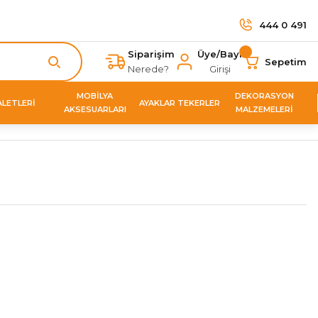
444 0 491
Siparişim
Üye/Bayi
Sepetim
Nerede?
Girişi
MOBİLYA
DEKORASYON
ALETLERİ
AYAKLAR TEKERLER
AKSESUARLARI
MALZEMELERİ