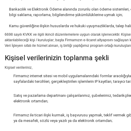
Bankacılık ve Elektronik Ödeme alanında zorunlu olan ödeme sistemleri,
bilgi saklama, raporlama, bilgilendirme yükümlülüklerine uymak için;
Kamu güvenliğine ilişkin hususlarda ve hukuki uyuşmazlıklarda, talep halin
6698 sayılı KVKK ve ilgili ikincil düzenlemelere uygun olarak işlenecektir. Kişisel
aktarılabileceği kişi / kuruluşlar; başta Firmamızın e-ticaret altyapısını sağlayan I
Veri İşleyen sıfatı ile hizmet alınan, iş birliği yaptığımız program ortağı kuruluşları, 
Kişisel verilerinizin toplanma şekli
Kişisel verileriniz,
Firmamız internet sitesi ve mobil uygulamalarındaki formlar aracılığıyla a
sayfalardaki tercihleri, gerçekleştirilen işlemlerin IP kayıtları, tarayıcı 
Satış ve pazarlama departmanı çalışanlarımız, şubelerimiz, tedarikçilerimi
elektronik ortamdan;
Firmamız ile ticari ilişki kurmak, iş başvurusu yapmak, teklif vermek gibi
ya da mesafeli, sözlü veya yazılı ya da elektronik ortamdan;