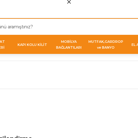
VAT
MOBİLYA
MUTFAK,GARDROP
KAPI KOLU KİLİT
EL 
ERİ
BAĞLANTILARI
ve BANYO