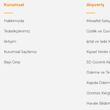
Kurumsal
Alışveriş
Hakkımızda
Mesafeli Satı
Tedarikçilerimiz
Gizlilik ve Güv
İletişim
İptal ve İade K
Kurumsal Sayfamız
Kişisel Veriler 
Bayi Girişi
3D Güvenli Alı
Ödeme ve Te
Kapıda Öde
Ücretsiz Karg
Havale Bildiri