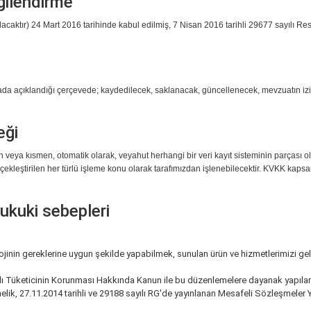
gilendirme
ktır) 24 Mart 2016 tarihinde kabul edilmiş, 7 Nisan 2016 tarihli 29677 sayılı Resmi
yfada açıklandığı çerçevede; kaydedilecek, saklanacak, güncellenecek, mevzuatın izin
eği
en veya kısmen, otomatik olarak, veyahut herhangi bir veri kayıt sisteminin parçası 
ekleştirilen her türlü işleme konu olarak tarafımızdan işlenebilecektir. KVKK kapsamı
hukuki sebepleri
ojinin gereklerine uygun şekilde yapabilmek, sunulan ürün ve hizmetlerimizi geli
ı Tüketicinin Korunması Hakkında Kanun ile bu düzenlemelere dayanak yapılarak
ik, 27.11.2014 tarihli ve 29188 sayılı RG'de yayınlanan Mesafeli Sözleşmeler Yö