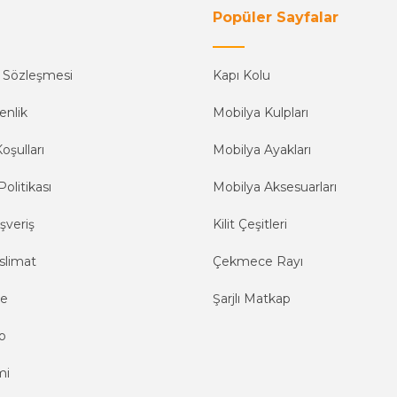
Popüler Sayfalar
ş Sözleşmesi
Kapı Kolu
enlik
Mobilya Kulpları
oşulları
Mobilya Ayakları
Politikası
Mobilya Aksesuarları
şveriş
Kilit Çeşitleri
slimat
Çekmece Rayı
me
Şarjlı Matkap
o
mi