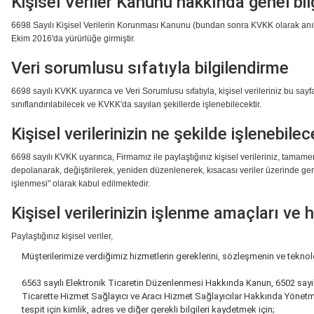
Kişisel Veriler Kanunu hakkında genel bil
6698 Sayılı Kişisel Verilerin Korunması Kanunu (bundan sonra KVKK olarak anılaca
Ekim 2016'da yürürlüğe girmiştir.
Veri sorumlusu sıfatıyla bilgilendirme
6698 sayılı KVKK uyarınca ve Veri Sorumlusu sıfatıyla, kişisel verileriniz bu sa
sınıflandırılabilecek ve KVKK'da sayılan şekillerde işlenebilecektir.
Kişisel verilerinizin ne şekilde işlenebilec
6698 sayılı KVKK uyarınca, Firmamız ile paylaştığınız kişisel verileriniz, tamam
depolanarak, değiştirilerek, yeniden düzenlenerek, kısacası veriler üzerinde gerç
işlenmesi" olarak kabul edilmektedir.
Kişisel verilerinizin işlenme amaçları ve 
Paylaştığınız kişisel veriler,
Müşterilerimize verdiğimiz hizmetlerin gereklerini, sözleşmenin ve teknol
6563 sayılı Elektronik Ticaretin Düzenlenmesi Hakkında Kanun, 6502 sayıl
Ticarette Hizmet Sağlayıcı ve Aracı Hizmet Sağlayıcılar Hakkında Yönetmel
tespit için kimlik, adres ve diğer gerekli bilgileri kaydetmek için;