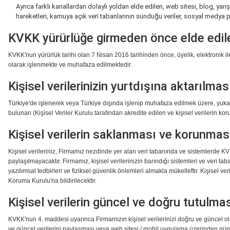
Ayrıca farklı kanallardan dolaylı yoldan elde edilen, web sitesi, blog, y
hareketleri, kamuya açık veri tabanlarının sunduğu veriler, sosyal medya p
KVKK yürürlüğe girmeden önce elde edilen 
KVKK'nun yürürlük tarihi olan 7 Nisan 2016 tarihinden önce, üyelik, elektronik il
olarak işlenmekte ve muhafaza edilmektedir.
Kişisel verilerinizin yurtdışına aktarılmas
Türkiye'de işlenerek veya Türkiye dışında işlenip muhafaza edilmek üzere, yuka
bulunan (Kişisel Veriler Kurulu tarafından akredite edilen ve kişisel verilerin 
Kişisel verilerin saklanması ve korunmas
Kişisel verileriniz, Firmamız nezdinde yer alan veri tabanında ve sistemlerde K
paylaşılmayacaktır. Firmamız, kişisel verilerinizin barındığı sistemleri ve veri ta
yazılımsal tedbirleri ve fiziksel güvenlik önlemleri almakla mükelleftir. Kişisel
Koruma Kurulu'na bildirilecektir.
Kişisel verilerin güncel ve doğru tutulma
KVKK'nun 4. maddesi uyarınca Firmamızın kişisel verilerinizi doğru ve güncel 
ve güncel verilerini paylaşması veya web sitesi / mobil uygulama üzerinden gü