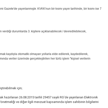
 Gazete'de yayınlanmıştır. KVKK'nun bir kısmı yayın tarihinde, bir kısmı ise 7
 verdiği durumlarda 3. kişilere açıklanabilecek / devredilebilecek,
olmak kaydıyla otomatik olmayan yollarla elde edilerek, kaydedilerek,
nda veriler üzerinde gerçekleştirilen her türlü işlem "kişisel verilerin
ştirebilmek için;
 hazırlanan 26.08.2015 tarihli 29457 sayılı RG'de yayınlanan Elektronik
netmeliği ve diğer ilgili mevzuat kapsamında işlem sahibinin bilgilerini