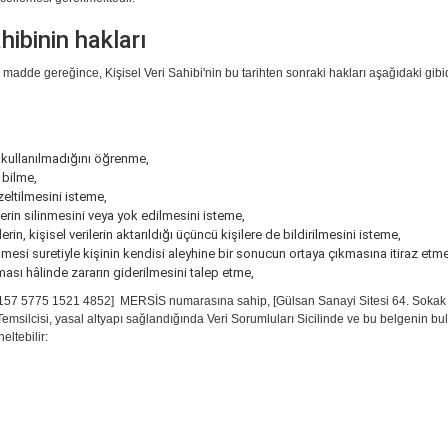
hibinin hakları
adde gereğince, Kişisel Veri Sahibi'nin bu tarihten sonraki hakları aşağıdaki gibidi
p kullanılmadığını öğrenme,
i bilme,
zeltilmesini isteme,
rin silinmesini veya yok edilmesini isteme,
rin, kişisel verilerin aktarıldığı üçüncü kişilere de bildirilmesini isteme,
lmesi suretiyle kişinin kendisi aleyhine bir sonucun ortaya çıkmasına itiraz etme
ması hâlinde zararın giderilmesini talep etme,
tlı, [9157 5775 1521 4852] MERSİS numarasına sahip, [Gülsan Sanayi Sitesi 64. So
lcisi, yasal altyapı sağlandığında Veri Sorumluları Sicilinde ve bu belgenin bulund
eltebilir: