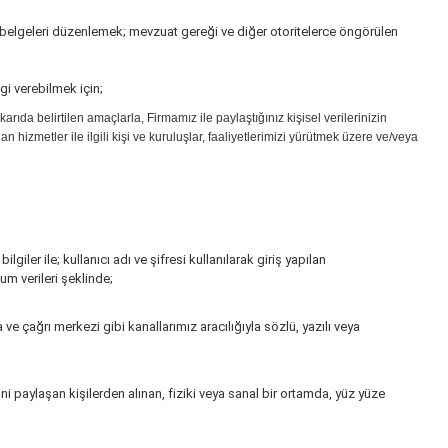
belgeleri düzenlemek; mevzuat gereği ve diğer otoritelerce öngörülen
gi verebilmek için;
rıda belirtilen amaçlarla, Firmamız ile paylaştığınız kişisel verilerinizin
an hizmetler ile ilgili kişi ve kuruluşlar, faaliyetlerimizi yürütmek üzere ve/veya
iler ile; kullanıcı adı ve şifresi kullanılarak giriş yapılan
num verileri şeklinde;
 ve çağrı merkezi gibi kanallarımız aracılığıyla sözlü, yazılı veya
rini paylaşan kişilerden alınan, fiziki veya sanal bir ortamda, yüz yüze