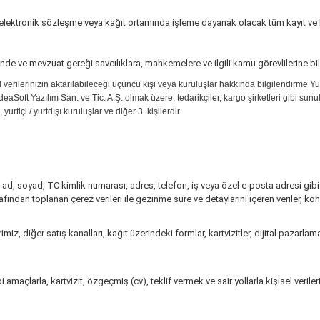
 elektronik sözleşme veya kağıt ortamında işleme dayanak olacak tüm kayıt ve 
de ve mevzuat gereği savcılıklara, mahkemelere ve ilgili kamu görevlilerine bil
 verilerinizin aktarılabileceği üçüncü kişi veya kuruluşlar hakkında bilgilendirme Yuka
deaSoft Yazılım San. ve Tic. A.Ş. olmak üzere, tedarikçiler, kargo şirketleri gibi sunul
yurtiçi / yurtdışı kuruluşlar ve diğer 3. kişilerdir.
d, soyad, TC kimlik numarası, adres, telefon, iş veya özel e-posta adresi gibi bilg
tarafından toplanan çerez verileri ile gezinme süre ve detaylarını içeren veriler, ko
z, diğer satış kanalları, kağıt üzerindeki formlar, kartvizitler, dijital pazarlama
 amaçlarla, kartvizit, özgeçmiş (cv), teklif vermek ve sair yollarla kişisel verile