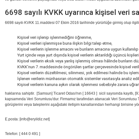
6698 sayılı KVKK uyarınca kişisel veri sa
6698 sayılı KVKK 11.maddesi 07 Ekim 2016 tarihinde yürürlüğe girmiş olup ilgili m
Kişisel veri işlenip işlenmediğini öğrenme,
Kişisel verileri işlenmişse buna ilişkin bilgi talep etme,
Kişisel verilerin işlenme amacını ve bunların amacına uygun kullanılı
Yurt içinde veya yurt dışında kişisel verilerin aktarıldığı üçüncü kişiler
Kişisel verilerin eksik veya yanlış işlenmiş olması hâlinde bunların dü
KVKK'nun 7. maddesinde öngörülen şartlar çerçevesinde kişisel verile
Kişisel verilerin düzeltilmesi, silinmesi, yok edilmesi halinde bu işlemle
İşlenen verilerin münhasıran otomatik sistemler vasıtasıyla analiz edi
Kişisel verilerin kanuna aykırı olarak işlenmesi sebebiyle zarara uğra
haklarına sahiptir. [Samsun] Ticaret Odası'nın [ 16643 ] sicil sayısında kayı
kapsamında Veri Sorumlusu'dur. Firmamız tarafından atanacak Veri Sorumlusu Temsi
görüşlerini veya taleplerini aşağıdaki iletişim kanallarından herhangi birisine yön
E.posta: [info@eryildiz.net]
Telefon: [ 444 0 491 ]