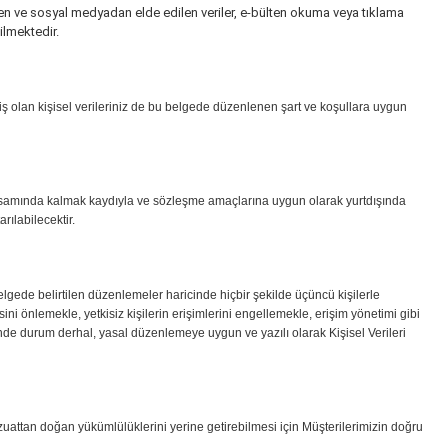
nden ve sosyal medyadan elde edilen veriler, e-bülten okuma veya tıklama
ilmektedir.
miş olan kişisel verileriniz de bu belgede düzenlenen şart ve koşullara uygun
kapsamında kalmak kaydıyla ve sözleşme amaçlarına uygun olarak yurtdışında
rılabilecektir.
lgede belirtilen düzenlemeler haricinde hiçbir şekilde üçüncü kişilerle
ini önlemekle, yetkisiz kişilerin erişimlerini engellemekle, erişim yönetimi gibi
alinde durum derhal, yasal düzenlemeye uygun ve yazılı olarak Kişisel Verileri
attan doğan yükümlülüklerini yerine getirebilmesi için Müşterilerimizin doğru