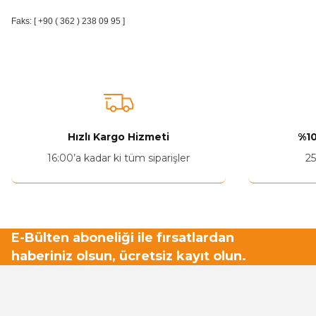
Faks: [ +90 ( 362 ) 238 09 95 ]
Hızlı Kargo Hizmeti
%10
16:00’a kadar ki tüm siparişler
25
E-Bülten aboneliği ile fırsatlardan
haberiniz olsun, ücretsiz kayıt olun.