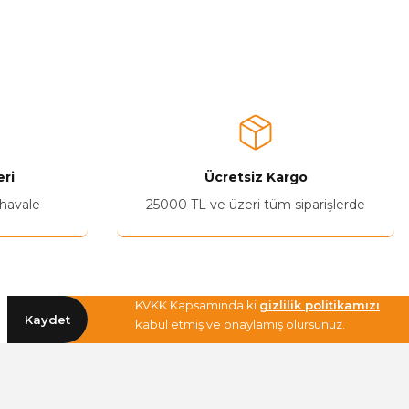
ri
Ücretsiz Kargo
 havale
25000 TL ve üzeri tüm siparişlerde
KVKK Kapsamında ki
gizlilik politikamızı
Kaydet
kabul etmiş ve onaylamış olursunuz.