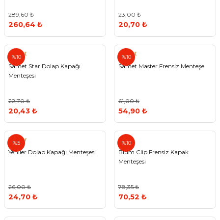
289,60 ₺
23,00 ₺
260,64 ₺
20,70 ₺
Samet
Samet
%10
%10
Samet Star Dolap Kapağı
Samet Master Frensiz Menteşe
Menteşesi
22,70 ₺
61,00 ₺
20,43 ₺
54,90 ₺
Yeniler
Blum
%5
%10
Yeniler Dolap Kapağı Menteşesi
Blum Clip Frensiz Kapak
Menteşesi
26,00 ₺
78,35 ₺
24,70 ₺
70,52 ₺