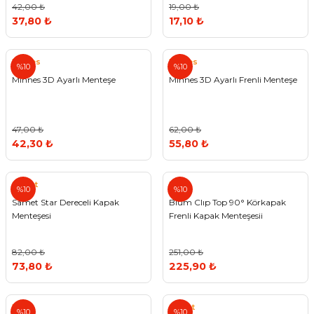
42,00 ₺
19,00 ₺
37,80 ₺
17,10 ₺
Minnes
Minnes
%10
%10
Minnes 3D Ayarlı Menteşe
Minnes 3D Ayarlı Frenli Menteşe
47,00 ₺
62,00 ₺
42,30 ₺
55,80 ₺
Samet
Blum
%10
%10
Samet Star Dereceli Kapak
Blum Clıp Top 90° Körkapak
Menteşesi
Frenli Kapak Menteşesii
82,00 ₺
251,00 ₺
73,80 ₺
225,90 ₺
Blum
Samet
%10
%10