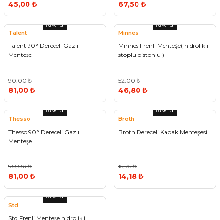
45,00 ₺
67,50 ₺
Tükendi
Tükendi
Talent
Minnes
Talent 90° Dereceli Gazlı
Minnes Frenli Menteşe( hidrolikli
Menteşe
stoplu pistonlu )
90,00 ₺
52,00 ₺
81,00 ₺
46,80 ₺
Tükendi
Tükendi
Thesso
Broth
Thesso 90° Dereceli Gazlı
Broth Dereceli Kapak Menteşesi
Menteşe
90,00 ₺
15,75 ₺
81,00 ₺
14,18 ₺
Tükendi
Std
Std Frenli Menteşe hidrolikli