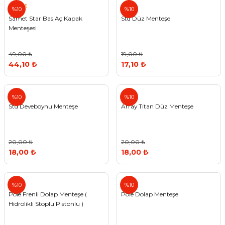
Samet
%10
%10
Samet Star Bas Aç Kapak
Std Düz Menteşe
Menteşesi
49,00 ₺
19,00 ₺
44,10 ₺
17,10 ₺
Array
%10
%10
Std Deveboynu Menteşe
Array Titan Düz Menteşe
20,00 ₺
20,00 ₺
18,00 ₺
18,00 ₺
Pole
Pole
%10
%10
Pole Frenli Dolap Menteşe (
Pole Dolap Menteşe
Hidrolikli Stoplu Pistonlu )