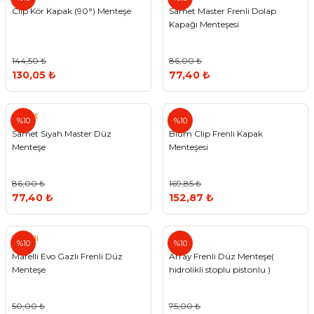
Clip Kör Kapak (90°) Menteşe
Samet Master Frenli Dolap
Kapağı Menteşesi
144,50 ₺
86,00 ₺
130,05 ₺
77,40 ₺
Samet
Blum
%10
%10
Samet Siyah Master Düz
Blum Clip Frenli Kapak
Menteşe
Menteşesi
86,00 ₺
169,85 ₺
77,40 ₺
152,87 ₺
Marelli
Array
%10
%10
Marelli Evo Gazlı Frenli Düz
Array Frenli Düz Menteşe(
Menteşe
hidrolikli stoplu pistonlu )
50,00 ₺
75,00 ₺