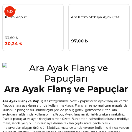
ivi
k Bağlantıları
arı
aları
Panç Çeşitleri
Hobi Yapıştırıcıları
Oda ve Wc Kapı Kilidi
Köşe Sepetler
Pantolonluk
Köpük Tabancası
Sehba Ayakları
Osena
%10
Krom Papuç
Ara Krom Mobilya Ayak Ç:60
leri
ı
Piton Askı
Pano ve Kapak Kilitleri
Sabunluk
Pense
Vitrin Ara Ayakları
Çubuğu ve Aparatları
ancası
Streç
Sandık Kilitleri
Tuvalet Kağıtlılığı
Silikon Tabancası
33,60 ₺
97,00 ₺
30,24 ₺
arı
itleri
sı
Takım Çantası
Tornavida Çeşitleri
Sprey Ürünleri
ası
Zımba Teli
Zımpara Çeşitleri
Ara Ayak Flanş ve Papuçlar
Ara Ayak Flanş ve Papuçlar
kategorisinde plastik papuçlar ve ayak flanşları vardır.
Papuçlar ara ayakların altında kullanılmaktadır. Flanş lar ise normal cam masalarda
kullanılır. pologrit bu üründe aynı şekilde papuç görevi görmektedir. Yani ara
aydakların altlarında kullanabiliriz.Pabuç Ayak flanşları iki farklı gruba ayırabiliriz.
Plastik pabuçlar ve ayak flanşları olmak üzere. Bunlardan bahsedicek olursak mobilya
masa, sandalye gibi ürünlerin ayaklarına takılan çeşitli metal yada plasik
materyalden oluşan üründür. Mobilya, masa ve sandalyelerde ;kullanıldığında yerden