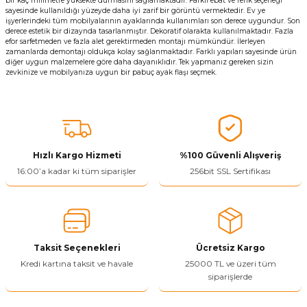
bir kaç milimetre yüksekte durmasını sağlamaktadır. Farklı ebat ve renk seçeneği
sayesinde kullanıldığı yüzeyde daha iyi zarif bir görüntü vermektedir. Ev ye
işyerlerindeki tüm mobilyalarının ayaklarında kullanımları son derece uygundur. Son
derece estetik bir dizaynda tasarlanmıştır. Dekoratif olarakta kullanılmaktadır. Fazla
efor sarfetmeden ve fazla alet gerektirmeden montajı mümkündür. İlerleyen
zamanlarda demontajı oldukça kolay sağlanmaktadır. Farklı yapıları sayesinde ürün
diğer uygun malzemelere göre daha dayanıklıdır. Tek yapmanız gereken sizin
zevkinize ve mobilyanıza uygun bir pabuç ayak flaşı seçmek.
Hızlı Kargo Hizmeti
%100 Güvenli Alışveriş
16:00’a kadar ki tüm siparişler
256bit SSL Sertifikası
Taksit Seçenekleri
Ücretsiz Kargo
Kredi kartına taksit ve havale
25000 TL ve üzeri tüm
siparişlerde