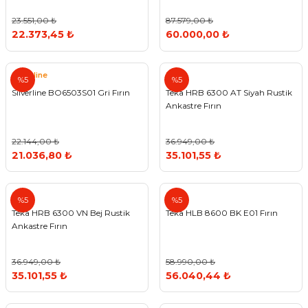
23.551,00 ₺
87.579,00 ₺
22.373,45 ₺
60.000,00 ₺
Silverline
Teka
%5
%5
Silverline BO6503S01 Gri Fırın
Teka HRB 6300 AT Siyah Rustik
Ankastre Fırın
22.144,00 ₺
36.949,00 ₺
21.036,80 ₺
35.101,55 ₺
Teka
Teka
%5
%5
Teka HRB 6300 VN Bej Rustik
Teka HLB 8600 BK E01 Fırın
Ankastre Fırın
36.949,00 ₺
58.990,00 ₺
35.101,55 ₺
56.040,44 ₺