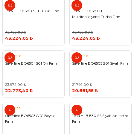
Teka
Teka
%5
%5
Teka HLB 8600 ST E01 Gri Fırın
Teka HLB 860 LB
Multifonksiyonel Turbo Fırın
45.499,00 ₺
45.499,00 ₺
43.224,05 ₺
43.224,05 ₺
Silverline
Silverline
%5
%5
Silverline BO6504S01 Gri Fırın
Silverline BO6503B01 Siyah Fırın
23.972,00 ₺
21.749,00 ₺
22.773,40 ₺
20.661,55 ₺
Silverline
Teka
%5
%5
Silverline BO6503W01 Beyaz
Teka HLB 830 SS Siyah Ankastre
Fırın
Fırın