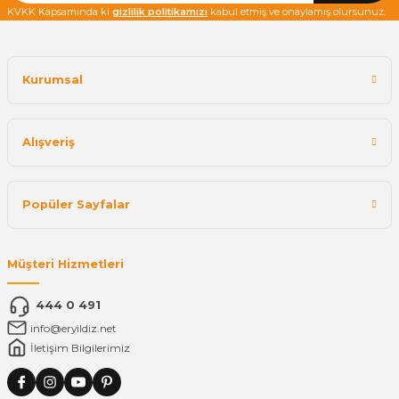
KVKK Kapsamında ki
gizlilik politikamızı
kabul etmiş ve onaylamış olursunuz.
Kurumsal
Alışveriş
Popüler Sayfalar
Müşteri Hizmetleri
444 0 491
info@eryildiz.net
İletişim Bilgilerimiz