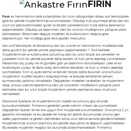
FIRIN
Fırın
, ev hanımlarının sıkla kullandıkları bir ürün olduğundan dolayı son teknolojilere
göre bir şekilde müşterilerimize sunulmaktadır. Oldukça hızlı pişirmeye sahip olan bu
ürün sizi sabırsızlanmadan güzel ve lezzetli yemeklerinizin hızla tadına bakmanızı
sağlamaktadır. Oldukça şık tasarımları olan bu ürünün mutfağınızın şıklığına şıklık
katmaktadır. Birbirinden değişik modelleri ile kullanıcıların isteğine göre
tasarlanmıştır. Her mutfağa göre renk çeşitleri mevcuttur.
Son sınıf teknolojiler ile donatılmış olan bu ürünler ev hanımlarının mutfaklarında
daha güvenli bir şekilde yemek yapmasını sağlamaktadır. 1. Sınıf kalitede
müşterilerimize ve kullanıcılara sunulmuş olan bu ürün birçok zor yemekleri ve
yiyecekleri hızlı bir şekilde pişirerek daha lezzetli ve hızlı yeme seçeneği sunmaktadır.
Paslanmaz dış yüzeyi ile ilk gündeki gibi şık tasarımını korumaktadır. Leke ve kir
bırakmayan yüzeyi ile daha kolay temizleme olanakları ve hızlı iş imkanı seçeneği
sunmaktadır. Fırın içi aydınlatma ve benzeri birçok özelik bulunan ürünümüzün
müşterilerin mutfak hayatını kolaylaştırması ve birazda kendilerine zaman
ayırmasında yardımcı olmaktadır. Değişebilen modelleri ve ebatları ile müşterilerin
isteği, arzusu üzerine tasarlanmış olan şık ürünlerdir. Mutfakların şıklığına şıklık
katmakta olan bu ürün birçok müşterilerin yemek yapmasına karşı mutluluk
vermektedir.
Ekonomik fiyatlarla ile müşterilerimizin maddi durumunu göz önünde
bulundurmaktadır. Firmamız gerekilen yerde indirim imkanı da sunmaktadır.
Değişebilen fiyatlar ile her eve uygun fırın müşterilere sunulmaktadır. Ürünümüz 2 yıl
garantili olmaktadır ve bu sayede her hangi bir aksilik durumunda ürünün geri
iadesi yapılmakta ve gerekli işlemlerden sonra ürün teknik sevisine gönderilmektedir.
Müşterilerimize ürünün onarılmış bir şekilde veya yenisi ile değişimi yapılmaktadır.
Bu esnada müşteriler mağdur bir durumda bırakılmamaktadır. Firmamız