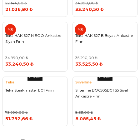
22.144,00 ₺
34.990,00 ₺
21.036,80 ₺
33.240,50 ₺
Teka
Teka
%5
%5
Teka HAK 627 N EOO Ankastre
Teka HAK 627 B Beyaz Ankastre
Siyah Fırın
Fırın
34.990,00 ₺
35.290,00 ₺
33.240,50 ₺
33.525,50 ₺
Tükendi
Tükendi
Teka
Silverline
Teka Steakmaster E01 Fırın
Silverline BO6505B01 S5 Siyah
Ankastre Fırın
73.990,00 ₺
8.511,00 ₺
51.792,66 ₺
8.085,45 ₺