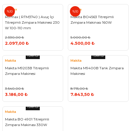
ivi
k Bağlantıları
arı
aları
Panç Çeşitleri
Hobi Yapıştırıcıları
Oda ve Wc Kapı Kilidi
Köşe Sepetler
Pantolonluk
Köpük Tabancası
Sehba Ayakları
Rtrmax
Makita
%10
%10
Rtrmax ( RTM3740 ) Avuç İçi
Makita BO4563 Titreşimli
leri
ı
Piton Askı
Pano ve Kapak Kilitleri
Sabunluk
Pense
Vitrin Ara Ayakları
Titreşimli Zımpara Makinesi 230
Zımpara Makinası 160W
W 100-110 mm
Çubuğu ve Aparatları
ancası
Streç
Sandık Kilitleri
Tuvalet Kağıtlılığı
Silikon Tabancası
2.330,00 ₺
5.000,00 ₺
2.097,00 ₺
4.500,00 ₺
arı
itleri
sı
Takım Çantası
Tornavida Çeşitleri
Tükendi
Tükendi
Makita
Makita
Sprey Ürünleri
ası
Zımba Teli
Makita M9203B Titreşimli
Makita M9400B Tank Zımpara
Zımpara Makinesi
Makinesi
Zımpara Çeşitleri
3.540,00 ₺
8.715,00 ₺
3.186,00 ₺
7.843,50 ₺
Tükendi
Makita
Makita BO 4901 Titreşimli
Zımpara Makinası 330W