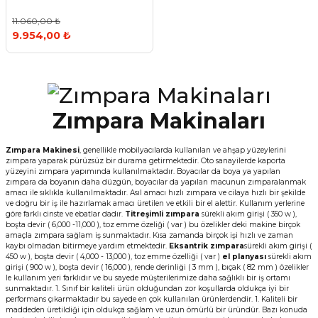
11.060,00 ₺
9.954,00 ₺
Zımpara Makinaları
Zımpara Makinesi
, genellikle mobilyacılarda kullanılan ve ahşap yüzeylerini
zımpara yaparak pürüzsüz bir durama getirmektedir. Oto sanayilerde kaporta
yüzeyini zımpara yapımında kullanılmaktadır. Boyacılar da boya ya yapılan
zımpara da boyanın daha düzgün, boyacılar da yapılan macunun zımparalanmak
amacı ile sıklıkla kullanılmaktadır. Asıl amacı hızlı zımpara ve cilaya hızlı bir şekilde
ve doğru bir iş ile hazırlamak amacı üretilen ve etkili bir el alettir. Kullanım yerlerine
göre farklı cinste ve ebatlar dadır.
Titreşimli zımpara
sürekli akım girişi ( 350 w ),
boşta devir ( 6,000 -11,000 ), toz emme özeliği ( var ) bu özelikler deki makine birçok
amaçla zımpara sağlam iş sunmaktadır. Kısa zamanda birçok işi hızlı ve zaman
kaybı olmadan bitirmeye yardım etmektedir.
Eksantrik zımpara
sürekli akım girişi (
450 w ), boşta devir ( 4,000 - 13,000 ), toz emme özelliği ( var )
el planyası
sürekli akım
girişi ( 900 w ), boşta devir ( 16,000 ), rende derinliği ( 3 mm ), bıçak ( 82 mm ) özelikler
le kullanım yeri farklıdır ve bu sayede müşterilerimize daha sağlıklı bir iş ortamı
sunmaktadır. 1. Sınıf bir kaliteli ürün olduğundan zor koşullarda oldukça iyi bir
performans çıkarmaktadır bu sayede en çok kullanılan ürünlerdendir. 1. Kaliteli bir
maddeden üretildiği için oldukça sağlam ve uzun ömürlü bir üründür. Bazı konuda