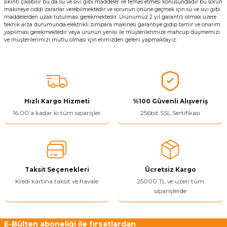
sıkıntı çıkabilir bu da su ve sıvı gibi maddeler ile temas etmesi konusundadır bu sorun
makineye ciddi zararlar verebilmektedir ve sorunun önüne geçmek için su ve sıvı gibi
maddelerden uzak tutulması gerekmektedir. Ürünümüz 2 yıl garantili olmak üzere
teknik arza durumunda elektrikli zımpara makinesi garantiye gidip tamir ve onarım
yapılması gerekmektedir veya ürünün yenisi ile müşterilerimize mahcup düşmemizi
ve müşterilerimizi mutlu olması için elimizden geleni yapmaktayız.
Hızlı Kargo Hizmeti
%100 Güvenli Alışveriş
16:00’a kadar ki tüm siparişler
256bit SSL Sertifikası
Taksit Seçenekleri
Ücretsiz Kargo
Kredi kartına taksit ve havale
25000 TL ve üzeri tüm
siparişlerde
E-Bülten aboneliği ile fırsatlardan