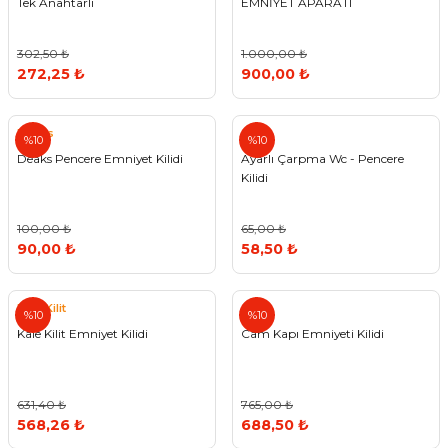
Tek Anahtarlı
EMNİYET APARATI
302,50 ₺
1.000,00 ₺
272,25 ₺
900,00 ₺
Deaks
%10
%10
Deaks Pencere Emniyet Kilidi
Ayarlı Çarpma Wc - Pencere
Kilidi
100,00 ₺
65,00 ₺
90,00 ₺
58,50 ₺
Kale Kilit
%10
%10
Kale Kilit Emniyet Kilidi
Cam Kapı Emniyeti Kilidi
631,40 ₺
765,00 ₺
568,26 ₺
688,50 ₺