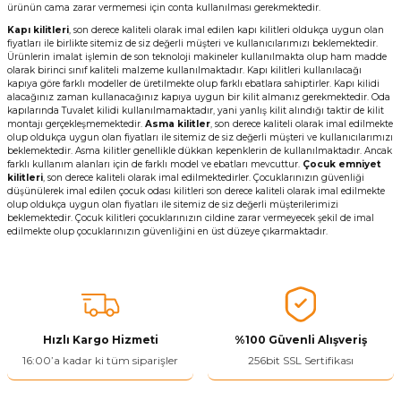
ürünün cama zarar vermemesi için conta kullanılması gerekmektedir.
Kapı kilitleri
, son derece kaliteli olarak imal edilen kapı kilitleri oldukça uygun olan
fiyatları ile birlikte sitemiz de siz değerli müşteri ve kullanıcılarımızı beklemektedir.
Ürünlerin imalat işlemin de son teknoloji makineler kullanılmakta olup ham madde
olarak birinci sınıf kaliteli malzeme kullanılmaktadır. Kapı kilitleri kullanılacağı
kapıya göre farklı modeller de üretilmekte olup farklı ebatlara sahiptirler. Kapı kilidi
alacağınız zaman kullanacağınız kapıya uygun bir kilit almanız gerekmektedir. Oda
kapılarında Tuvalet kilidi kullanılmamaktadır, yani yanlış kilit alındığı taktir de kilit
montajı gerçekleşmemektedir.
Asma kilitler
, son derece kaliteli olarak imal edilmekte
olup oldukça uygun olan fiyatları ile sitemiz de siz değerli müşteri ve kullanıcılarımızı
beklemektedir. Asma kilitler genellikle dükkan kepenklerin de kullanılmaktadır. Ancak
farklı kullanım alanları için de farklı model ve ebatları mevcuttur.
Çocuk emniyet
kilitleri
, son derece kaliteli olarak imal edilmektedirler. Çocuklarınızın güvenliği
düşünülerek imal edilen çocuk odası kilitleri son derece kaliteli olarak imal edilmekte
olup oldukça uygun olan fiyatları ile sitemiz de siz değerli müşterilerimizi
beklemektedir. Çocuk kilitleri çocuklarınızın cildine zarar vermeyecek şekil de imal
edilmekte olup çocuklarınızın güvenliğini en üst düzeye çıkarmaktadır.
Hızlı Kargo Hizmeti
%100 Güvenli Alışveriş
16:00’a kadar ki tüm siparişler
256bit SSL Sertifikası