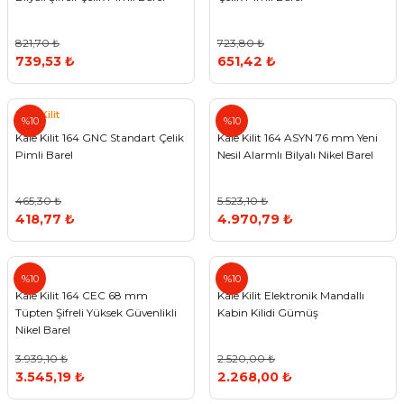
821,70 ₺
723,80 ₺
739,53 ₺
651,42 ₺
Kale Kilit
%10
%10
Kale Kilit 164 GNC Standart Çelik
Kale Kilit 164 ASYN 76 mm Yeni
Pimli Barel
Nesil Alarmlı Bilyalı Nikel Barel
465,30 ₺
5.523,10 ₺
418,77 ₺
4.970,79 ₺
%10
%10
Kale Kilit 164 CEC 68 mm
Kale Kilit Elektronik Mandallı
Tüpten Şifreli Yüksek Güvenlikli
Kabin Kilidi Gümüş
Nikel Barel
3.939,10 ₺
2.520,00 ₺
3.545,19 ₺
2.268,00 ₺