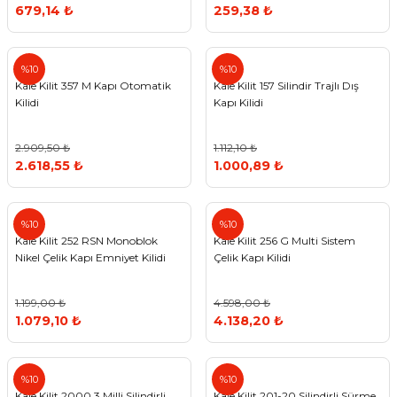
679,14 ₺
259,38 ₺
%10
%10
Kale Kilit 357 M Kapı Otomatik
Kale Kilit 157 Silindir Trajlı Dış
Kilidi
Kapı Kilidi
2.909,50 ₺
1.112,10 ₺
2.618,55 ₺
1.000,89 ₺
%10
%10
Kale Kilit 252 RSN Monoblok
Kale Kilit 256 G Multi Sistem
Nikel Çelik Kapı Emniyet Kilidi
Çelik Kapı Kilidi
1.199,00 ₺
4.598,00 ₺
1.079,10 ₺
4.138,20 ₺
%10
%10
Kale Kilit 2000 3 Milli Silindirli
Kale Kilit 201-20 Silindirli Sürme