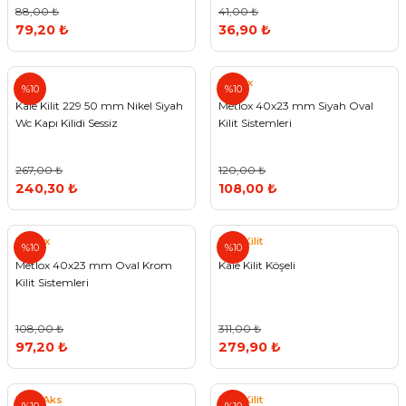
88,00 ₺
41,00 ₺
79,20 ₺
36,90 ₺
Kale
Metlox
%10
%10
Kale Kilit 229 50 mm Nikel Siyah
Metlox 40x23 mm Siyah Oval
Wc Kapı Kilidi Sessiz
Kilit Sistemleri
267,00 ₺
120,00 ₺
240,30 ₺
108,00 ₺
Metlox
Kale Kilit
%10
%10
Metlox 40x23 mm Oval Krom
Kale Kilit Köşeli
Kilit Sistemleri
108,00 ₺
311,00 ₺
97,20 ₺
279,90 ₺
DoorAks
Kale Kilit