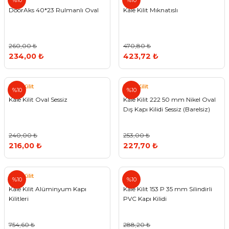
%10
%10
DoorAks 40*23 Rulmanlı Oval
Kale Kilit Mıknatıslı
260,00 ₺
470,80 ₺
234,00 ₺
423,72 ₺
Kale Kilit
Kale Kilit
%10
%10
Kale Kilit Oval Sessiz
Kale Kilit 222 50 mm Nikel Oval
Dış Kapı Kilidi Sessiz (Barelsiz)
240,00 ₺
253,00 ₺
216,00 ₺
227,70 ₺
Kale Kilit
%10
%10
Kale Kilit Alüminyum Kapı
Kale Kilit 153 P 35 mm Silindirli
Kilitleri
PVC Kapı Kilidi
754,60 ₺
288,20 ₺