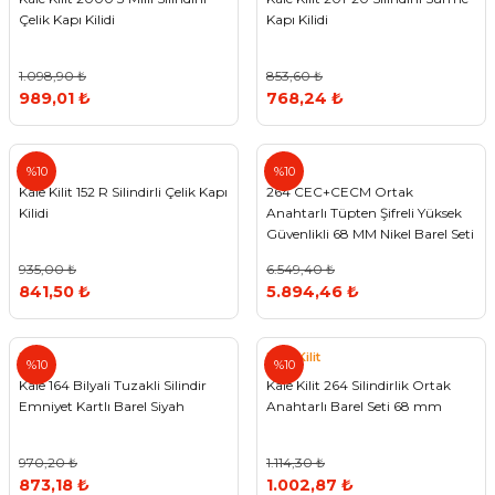
Çelik Kapı Kilidi
Kapı Kilidi
1.098,90 ₺
853,60 ₺
989,01 ₺
768,24 ₺
Kale
%10
%10
Kale Kilit 152 R Silindirli Çelik Kapı
264 CEC+CECM Ortak
Kilidi
Anahtarlı Tüpten Şifreli Yüksek
Güvenlikli 68 MM Nikel Barel Seti
935,00 ₺
6.549,40 ₺
841,50 ₺
5.894,46 ₺
Kale
Kale Kilit
%10
%10
Kale 164 Bilyali Tuzakli Silindir
Kale Kilit 264 Silindirlik Ortak
Emniyet Kartlı Barel Siyah
Anahtarlı Barel Seti 68 mm
970,20 ₺
1.114,30 ₺
873,18 ₺
1.002,87 ₺