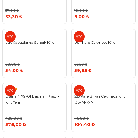
37,00 ₺
10,00 ₺
33,30 ₺
9,00 ₺
Std
%10
%10
Lüx Kapazlama Sandık Kilidi
Ugr Kare Çekmece Kilidi
60,00 ₺
66,50 ₺
54,00 ₺
59,85 ₺
Osena
555
%10
%10
Osena 4179-01 Basmalı Plastik
555 Kare Bilyalı Çekmece Kilidi
Kilit Yeni
138-M-K-A
420,00 ₺
116,00 ₺
378,00 ₺
104,40 ₺