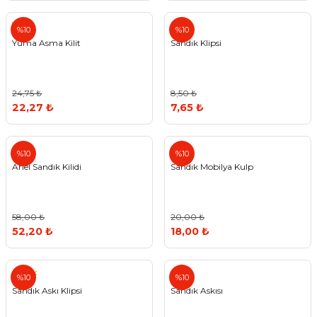
Yuma
%10
%10
Yuma Asma Kilit
Sandık Klipsi
24,75 ₺
8,50 ₺
22,27 ₺
7,65 ₺
Arıel
%10
%10
Arıel Sandık Kilidi
Sandık Mobilya Kulp
58,00 ₺
20,00 ₺
52,20 ₺
18,00 ₺
Canex
%10
%10
Sandık Askı Klipsi
Sandık Askısı