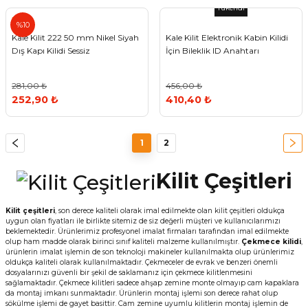
Tükendi
Kale
%10
Kale Kilit 222 50 mm Nikel Siyah
Kale Kilit Elektronik Kabin Kilidi
Dış Kapı Kilidi Sessiz
İçin Bileklik ID Anahtarı
281,00 ₺
456,00 ₺
252,90 ₺
410,40 ₺
1
2
Kilit Çeşitleri
Kilit çeşitleri
, son derece kaliteli olarak imal edilmekte olan kilit çeşitleri oldukça
uygun olan fiyatları ile birlikte sitemiz de siz değerli müşteri ve kullanıcılarımızı
beklemektedir. Ürünlerimiz profesyonel imalat firmaları tarafından imal edilmekte
olup ham madde olarak birinci sınıf kaliteli malzeme kullanılmıştır.
Çekmece kilidi
,
ürünlerin imalat işlemin de son teknoloji makineler kullanılmakta olup ürünlerimiz
oldukça kaliteli olarak kullanılmaktadır. Çekmeceler de evrak ve benzeri önemli
dosyalarınızı güvenli bir şekil de saklamanız için çekmece kilitlenmesini
sağlamaktadır. Çekmece kilitleri sadece ahşap zemine monte olmayıp cam kapaklara
da montaj imkanı sunmaktadır. Ürünlerin montaj işlemi son derece rahat olup
sökülme işlemi de gayet basittir. Cam zemine uyumlu kilitlerin montaj işlemin de