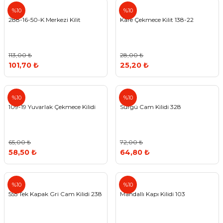
Std
%10
%10
288-16-50-K Merkezi Kilit
Kare Çekmece Kilit 138-22
113,00 ₺
28,00 ₺
101,70 ₺
25,20 ₺
Std
%10
%10
109-19 Yuvarlak Çekmece Kilidi
Sürgü Cam Kilidi 328
65,00 ₺
72,00 ₺
58,50 ₺
64,80 ₺
555
%10
%10
555 Tek Kapak Gri Cam Kilidi 238
Mandallı Kapı Kilidi 103