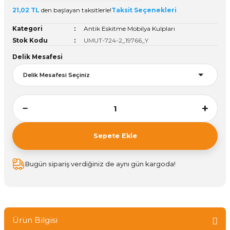
21,02 TL
den başlayan taksitlerle!
Taksit Seçenekleri
ivi
k Bağlantıları
arı
aları
Panç Çeşitleri
Hobi Yapıştırıcıları
Oda ve Wc Kapı Kilidi
Köşe Sepetler
Pantolonluk
Köpük Tabancası
Sehba Ayakları
Kategori
Antik Eskitme Mobilya Kulpları
leri
ı
Piton Askı
Pano ve Kapak Kilitleri
Sabunluk
Pense
Vitrin Ara Ayakları
Stok Kodu
UMUT-724-2_19766_Y
Delik Mesafesi
Çubuğu ve Aparatları
ancası
Streç
Sandık Kilitleri
Tuvalet Kağıtlılığı
Silikon Tabancası
arı
itleri
sı
Takım Çantası
Tornavida Çeşitleri
Sprey Ürünleri
ası
Zımba Teli
Sepete Ekle
Zımpara Çeşitleri
Bugün sipariş verdiğiniz de aynı gün kargoda!
Ürün Bilgisi