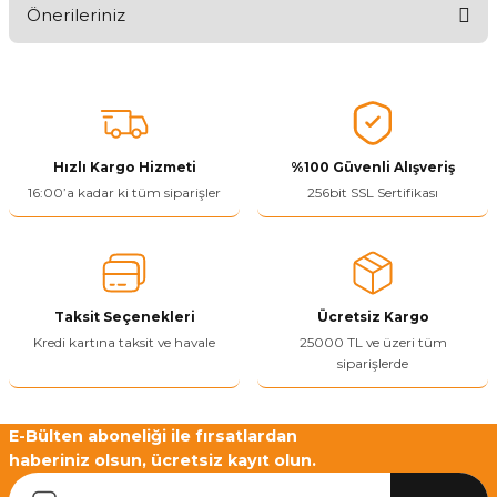
Önerileriniz
Ürünü Değerlendir 😂😊😍😐🤔😡
Bu ürünün fiyat bilgisi, resim, ürün açıklamalarında ve diğer
konularda yetersiz gördüğünüz noktaları öneri formunu kullanarak
tarafımıza iletebilirsiniz.
Görüş ve önerileriniz için teşekkür ederiz.
Hızlı Kargo Hizmeti
%100 Güvenli Alışveriş
Ürün resmi kalitesiz, bozuk veya görüntülenemiyor.
16:00’a kadar ki tüm siparişler
256bit SSL Sertifikası
Ürün açıklamasında eksik bilgiler bulunuyor.
Ürün bilgilerinde hatalar bulunuyor.
Ürün fiyatı diğer sitelerden daha pahalı.
Taksit Seçenekleri
Ücretsiz Kargo
Bu ürüne benzer farklı alternatifler olmalı.
Kredi kartına taksit ve havale
25000 TL ve üzeri tüm
siparişlerde
E-Bülten aboneliği ile fırsatlardan
haberiniz olsun, ücretsiz kayıt olun.
Yetkiliye Gönder