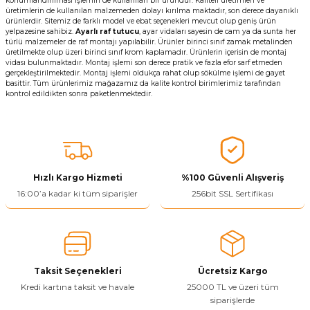
konumlandırılması işlemin de kullanılan bir üründür. Kaliteli üretimleri ve
üretimlerin de kullanılan malzemeden dolayı kırılma maktadır, son derece dayanıklı
ürünlerdir. Sitemiz de farklı model ve ebat seçenekleri mevcut olup geniş ürün
yelpazesine sahibiz.
Ayarlı raf tutucu
, ayar vidaları sayesin de cam ya da sunta her
türlü malzemeler de raf montajı yapılabilir. Ürünler birinci sınıf zamak metalinden
üretilmekte olup üzeri birinci sınıf krom kaplamadır. Ürünlerin içerisin de montaj
vidası bulunmaktadır. Montaj işlemi son derece pratik ve fazla efor sarf etmeden
gerçekleştirilmektedir. Montaj işlemi oldukça rahat olup sökülme işlemi de gayet
basittir. Tüm ürünlerimiz mağazamız da kalite kontrol birimlerimiz tarafından
kontrol edildikten sonra paketlenmektedir.
Hızlı Kargo Hizmeti
%100 Güvenli Alışveriş
16:00’a kadar ki tüm siparişler
256bit SSL Sertifikası
Taksit Seçenekleri
Ücretsiz Kargo
Kredi kartına taksit ve havale
25000 TL ve üzeri tüm
siparişlerde