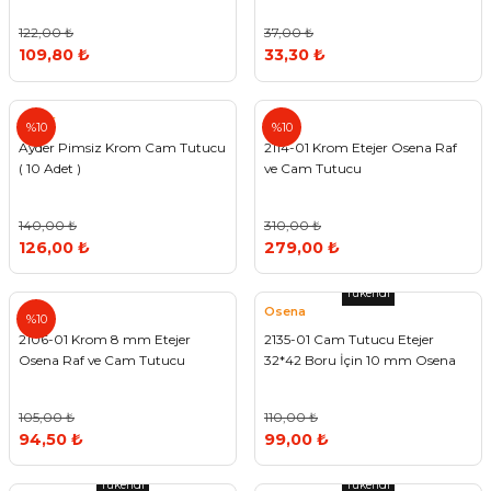
122,00 ₺
37,00 ₺
109,80 ₺
33,30 ₺
Ayder
%10
%10
Ayder Pimsiz Krom Cam Tutucu
2114-01 Krom Etejer Osena Raf
( 10 Adet )
ve Cam Tutucu
140,00 ₺
310,00 ₺
126,00 ₺
279,00 ₺
Tükendi
Osena
%10
2106-01 Krom 8 mm Etejer
2135-01 Cam Tutucu Etejer
Osena Raf ve Cam Tutucu
32*42 Boru İçin 10 mm Osena
105,00 ₺
110,00 ₺
94,50 ₺
99,00 ₺
Tükendi
Tükendi