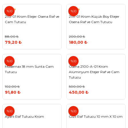
ivi
k Bağlantıları
arı
aları
Panç Çeşitleri
Hobi Yapıştırıcıları
Oda ve Wc Kapı Kilidi
Köşe Sepetler
Pantolonluk
Köpük Tabancası
Sehba Ayakları
Osena
Osena
%10
%10
2113-01 Krom Etejer Osena Raf ve
2119-01 Krom Küçük Boy Etejer
leri
ı
Piton Askı
Pano ve Kapak Kilitleri
Sabunluk
Pense
Vitrin Ara Ayakları
Cam Tutucu
Osena Raf ve Cam Tutucu
Çubuğu ve Aparatları
ancası
Streç
Sandık Kilitleri
Tuvalet Kağıtlılığı
Silikon Tabancası
88,00 ₺
200,00 ₺
79,20 ₺
180,00 ₺
arı
itleri
sı
Takım Çantası
Tornavida Çeşitleri
%10
%10
Sprey Ürünleri
ası
Zımba Teli
Modernax 18 mm Sunta Cam
Osena 2100-A-01 Krom
Tutucu
Alüminyum Etejer Raf ve Cam
Zımpara Çeşitleri
Tutucu
102,00 ₺
500,00 ₺
91,80 ₺
450,00 ₺
Ayder
%10
%10
Ayarlı Raf Tutucu Krom
Gizli Raf Tutucu 10 mm X 10 cm