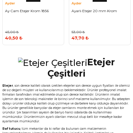
Ayder
Ayder
Ay Cam Etejer Krom 1856
Ayarlı Etejer 20 mm Krom
45,00 ₺
53,00 ₺
40,50 ₺
47,70 ₺
Etejer
Çeşitleri
Etejer
, son derece kaliteli olarak üretilen etejerler son derece uygun fiyatları ile sitemiz
de siz değerli müşteri ve kullanıcılarımızı beklemektedir. Ürünler profesyonel imalat
firmaları tarafından imal edilmekte olup son derece kalitelidir. Ürünlerin imalat
işlemin de son teknoloji makineler ile birinci sınıf malzeme kullanılmıştır. Bu sebepten
dolayı ürünler oldukça kaliteli olup çizilmeye ve darbelere karşı oldukça dayanıklıdır.
Bu ürünler genellikle banyolar da etejer camlarını monte etmek için kullanılan bir
üründür. Şık tasarımları sayesin de banyo harici odalarda da kullanılması
mümkündür. Ürünlerimizin ayarlı olanları mevcut olup belli bir mesafeye kadar
ayarlamak mümkündür.
Raf tutucu
, tüm mekanlar da ki raflar da bulunan cam malzemenin