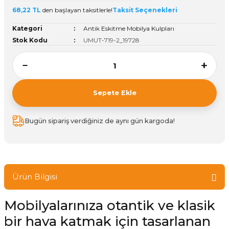
68,22 TL
den başlayan taksitlerle!
Taksit Seçenekleri
ivi
k Bağlantıları
arı
aları
Panç Çeşitleri
Hobi Yapıştırıcıları
Oda ve Wc Kapı Kilidi
Köşe Sepetler
Pantolonluk
Köpük Tabancası
Sehba Ayakları
Kategori
Antik Eskitme Mobilya Kulpları
leri
ı
Piton Askı
Pano ve Kapak Kilitleri
Sabunluk
Pense
Vitrin Ara Ayakları
Stok Kodu
UMUT-719-2_19728
Çubuğu ve Aparatları
ancası
Streç
Sandık Kilitleri
Tuvalet Kağıtlılığı
Silikon Tabancası
arı
itleri
sı
Takım Çantası
Tornavida Çeşitleri
Sepete Ekle
Sprey Ürünleri
ası
Zımba Teli
Bugün sipariş verdiğiniz de aynı gün kargoda!
Zımpara Çeşitleri
Ürün Bilgisi
Mobilyalarınıza otantik ve klasik
bir hava katmak için tasarlanan