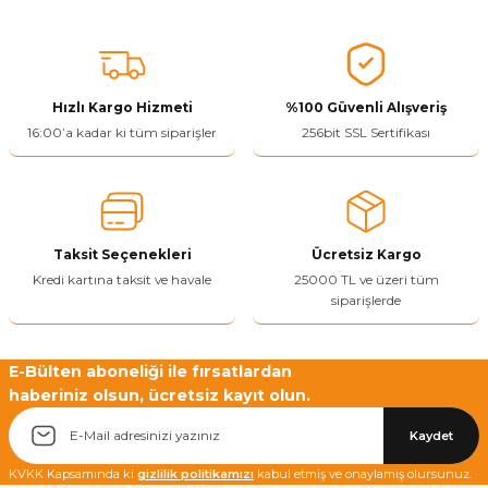
Bu ürünün fiyat bilgisi, resim, ürün açıklamalarında ve diğer
konularda yetersiz gördüğünüz noktaları öneri formunu kullanarak
tarafımıza iletebilirsiniz.
Görüş ve önerileriniz için teşekkür ederiz.
Hızlı Kargo Hizmeti
%100 Güvenli Alışveriş
Ürün resmi kalitesiz, bozuk veya görüntülenemiyor.
16:00’a kadar ki tüm siparişler
256bit SSL Sertifikası
Ürün açıklamasında eksik bilgiler bulunuyor.
Ürün bilgilerinde hatalar bulunuyor.
Ürün fiyatı diğer sitelerden daha pahalı.
Taksit Seçenekleri
Ücretsiz Kargo
Bu ürüne benzer farklı alternatifler olmalı.
Kredi kartına taksit ve havale
25000 TL ve üzeri tüm
siparişlerde
E-Bülten aboneliği ile fırsatlardan
haberiniz olsun, ücretsiz kayıt olun.
Yetkiliye Gönder
Kaydet
KVKK Kapsamında ki
gizlilik politikamızı
kabul etmiş ve onaylamış olursunuz.