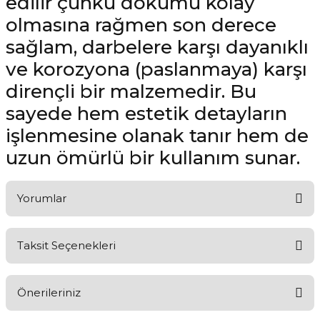
edilir çünkü dökümü kolay
olmasına rağmen son derece
sağlam, darbelere karşı dayanıklı
ve korozyona (paslanmaya) karşı
dirençli bir malzemedir. Bu
sayede hem estetik detayların
işlenmesine olanak tanır hem de
uzun ömürlü bir kullanım sunar.
Yorumlar
Taksit Seçenekleri
Aldığınız Ürünlerden Ne Derecede Memnun Kaldınız ?
Önerileriniz
Ürünü Değerlendir 😂😊😍😐🤔😡