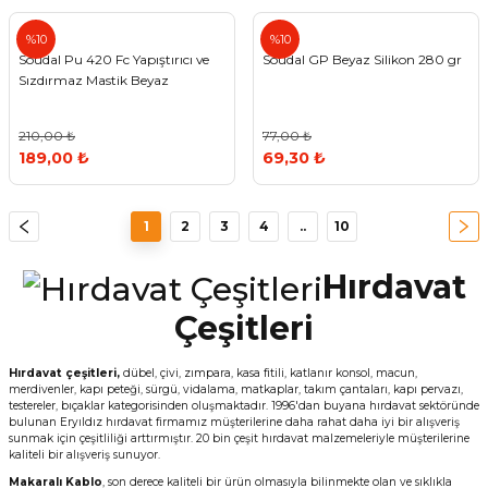
%10
%10
Soudal Pu 420 Fc Yapıştırıcı ve
Soudal GP Beyaz Silikon 280 gr
Sızdırmaz Mastik Beyaz
210,00 ₺
77,00 ₺
189,00 ₺
69,30 ₺
1
2
3
4
..
10
Hırdavat
Çeşitleri
Hırdavat çeşitleri,
dübel, çivi, zımpara, kasa fitili, katlanır konsol, macun,
merdivenler, kapı peteği, sürgü, vidalama, matkaplar, takım çantaları, kapı pervazı,
testereler, bıçaklar kategorisinden oluşmaktadır. 1996'dan buyana hırdavat sektöründe
bulunan Eryıldız hırdavat firmamız müşterilerine daha rahat daha iyi bir alışveriş
sunmak için çeşitliliği arttırmıştır. 20 bin çeşit hırdavat malzemeleriyle müşterilerine
kaliteli bir alışveriş sunuyor.
Makaralı Kablo
, son derece kaliteli bir ürün olmasıyla bilinmekte olan ve sıklıkla