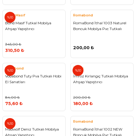
Bond Masif
Romabond
%10
Bond Masif Tutkal Mobilya
RomaBond İthal 1003 Naturel
Ahşap Yapıştırıcı
Boncuk Mobilya Pvc Tutkalı
345,00 ₺
200,00 ₺
310,50 ₺
Vodabond
İmroz
%10
%10
Vodabond Tuty Pva Tutkalı Hobi
İmroz Kırlangıç Tutkalı Mobilya
El Sanatları
Ahşap Yapıştırıcı
84,00 ₺
200,00 ₺
75,60 ₺
180,00 ₺
Romabond
%10
Madwolf Deniz Tutkalı Mobilya
RomaBond İthal 1002 NEW
Ahşap Yapıştırıcı
Boncuk Mobilya Pvc Tutkalı