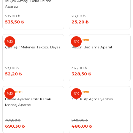
ve Çok Amaçlı Delik Delme
Aparatı
595,00 ₺
28,00 ₺
535,50 ₺
25,20 ₺
Pratikmen
%10
%10
Çamaşır Makinesi Takozu Beyaz
Piston Bağlama Aparatı
58,00 ₺
365,00 ₺
52,20 ₺
328,50 ₺
Pratikmen
Pratikmen
%10
%10
Hassas Ayarlanabilir Kapak
Gizli Kulp Açma Şablonu
Montaj Aparatı
767,00 ₺
540,00 ₺
690,30 ₺
486,00 ₺