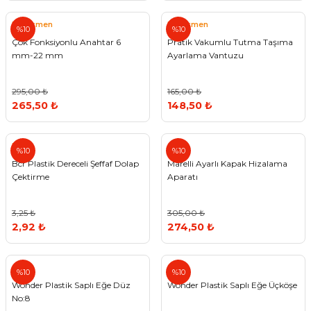
Pratikmen
Pratikmen
%10
%10
Çok Fonksiyonlu Anahtar 6
Pratik Vakumlu Tutma Taşıma
mm-22 mm
Ayarlama Vantuzu
295,00 ₺
165,00 ₺
265,50 ₺
148,50 ₺
BCR
Agt
%10
%10
Bcr Plastik Dereceli Şeffaf Dolap
Marelli Ayarlı Kapak Hizalama
Çektirme
Aparatı
3,25 ₺
305,00 ₺
2,92 ₺
274,50 ₺
%10
%10
Wonder Plastik Saplı Eğe Düz
Wonder Plastik Saplı Eğe Üçköşe
No:8