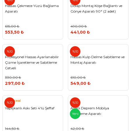
%10
%10
Hassas Çekmece Yüzü Bağlama
Dolap Montaj Köşe Bağlantı ve
Aparatı
Gönye Aparatı 90° (2 adet)
615,00 ₺
490,00 ₺
553,50 ₺
441,00 ₺
%10
%10
Profesyonel Hassas Ayarlanabilir
Hassas Kulp Delme Sabitleme ve
Çizme İşaretleme ve Sabitleme
Montaj Aparatı
Cetveli
330,00 ₺
610,00 ₺
297,00 ₺
549,00 ₺
Vodaseal
%10
%10
Yapışkanlı Askı Seti 4'lü Şeffaf
Ayarlı Deprem Mobilya
Sabitleme Aparatı
Yeni
144,50 ₺
42,00 ₺