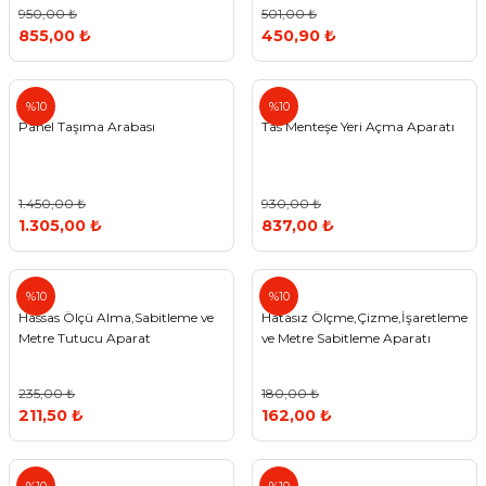
950,00 ₺
501,00 ₺
855,00 ₺
450,90 ₺
%10
%10
Panel Taşıma Arabası
Tas Menteşe Yeri Açma Aparatı
1.450,00 ₺
930,00 ₺
1.305,00 ₺
837,00 ₺
%10
%10
Hassas Ölçü Alma,Sabitleme ve
Hatasız Ölçme,Çizme,İşaretleme
Metre Tutucu Aparat
ve Metre Sabitleme Aparatı
235,00 ₺
180,00 ₺
211,50 ₺
162,00 ₺