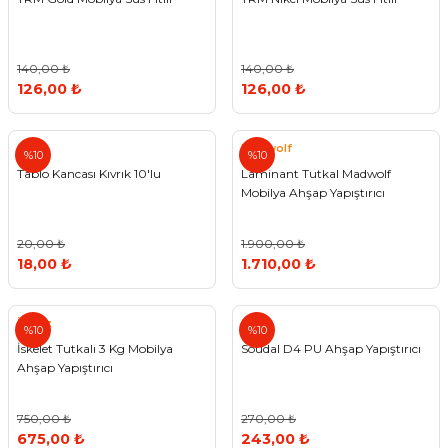
140,00 ₺
140,00 ₺
126,00 ₺
126,00 ₺
Madwolf
%10
%10
Tablo Kancası Kıvrık 10'lu
Laminant Tutkal Madwolf
Mobilya Ahşap Yapıştırıcı
20,00 ₺
1.900,00 ₺
18,00 ₺
1.710,00 ₺
İmroz
%10
%10
İskelet Tutkalı 3 Kg Mobilya
Soudal D4 PU Ahşap Yapıştırıcı
Ahşap Yapıştırıcı
750,00 ₺
270,00 ₺
675,00 ₺
243,00 ₺