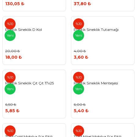
130,05 ₺
37,80 ₺
%10
%10
Plastik Sineklik D Kol
Plastik Sineklik Tutamağı
Yeni
Yeni
20,00 ₺
4,00 ₺
18,00 ₺
3,60 ₺
%10
%10
Plastik Sineklik Çıt Çıt 17x25
Plastik Sineklik Menteşesi
Yeni
Yeni
6,50 ₺
6,00 ₺
5,85 ₺
5,40 ₺
TRM
TRM
%10
%10
TRM Gold Mobilya Süs Fitili
TRM Nikel Mobilya Süs Fitili