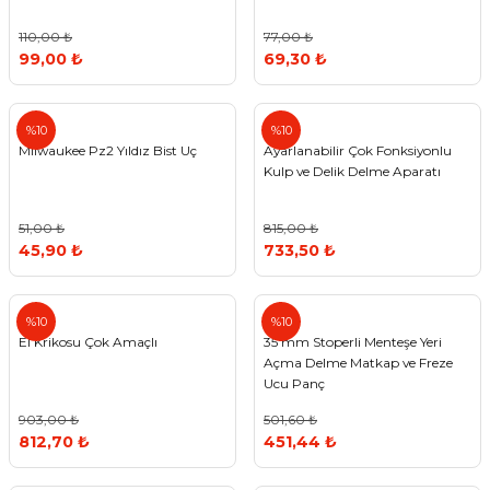
110,00 ₺
77,00 ₺
99,00 ₺
69,30 ₺
%10
%10
Milwaukee Pz2 Yıldız Bist Uç
Ayarlanabilir Çok Fonksiyonlu
Kulp ve Delik Delme Aparatı
51,00 ₺
815,00 ₺
45,90 ₺
733,50 ₺
%10
%10
El Krikosu Çok Amaçlı
35 mm Stoperli Menteşe Yeri
Açma Delme Matkap ve Freze
Ucu Panç
903,00 ₺
501,60 ₺
812,70 ₺
451,44 ₺