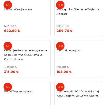
%10
%10
Hassas Köşe Şablonu
Matkap Ucu Bileme ve Taşlama
Aparatı
692,00 ₺
283,00 ₺
622,80 ₺
254,70 ₺
%10
%10
Kenar Şekillendirme Kopyalama
Parmak Koruyucu
Kalıp Çıkarma Ölçü Alma ve
Kontur Aparatı
350,00 ₺
120,00 ₺
315,00 ₺
108,00 ₺
%10
%10
Panel Taşıma Aparatı
Ayarlanabilir 90° Dolap Montaj
Köşe Bağlantı ve Gönye Aparatı