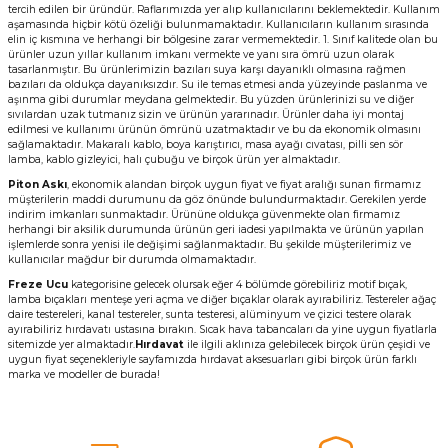
tercih edilen bir üründür. Raflarımızda yer alıp kullanıcılarını beklemektedir. Kullanım
aşamasında hiçbir kötü özeliği bulunmamaktadır. Kullanıcıların kullanım sırasında
elin iç kısmına ve herhangi bir bölgesine zarar vermemektedir. 1. Sınıf kalitede olan bu
ürünler uzun yıllar kullanım imkanı vermekte ve yanı sıra ömrü uzun olarak
tasarlanmıştır. Bu ürünlerimizin bazıları suya karşı dayanıklı olmasına rağmen
bazıları da oldukça dayanıksızdır. Su ile temas etmesi anda yüzeyinde paslanma ve
aşınma gibi durumlar meydana gelmektedir. Bu yüzden ürünlerinizi su ve diğer
sıvılardan uzak tutmanız sizin ve ürünün yararınadır. Ürünler daha iyi montaj
edilmesi ve kullanımı ürünün ömrünü uzatmaktadır ve bu da ekonomik olmasını
sağlamaktadır. Makaralı kablo, boya karıştırıcı, masa ayağı cıvatası, pilli sen sör
lamba, kablo gizleyici, halı çubuğu ve birçok ürün yer almaktadır.
Piton Askı
, ekonomik alandan birçok uygun fiyat ve fiyat aralığı sunan firmamız
müşterilerin maddi durumunu da göz önünde bulundurmaktadır. Gerekilen yerde
indirim imkanları sunmaktadır. Ürününe oldukça güvenmekte olan firmamız
herhangi bir aksilik durumunda ürünün geri iadesi yapılmakta ve ürünün yapılan
işlemlerde sonra yenisi ile değişimi sağlanmaktadır. Bu şekilde müşterilerimiz ve
kullanıcılar mağdur bir durumda olmamaktadır.
Freze Ucu
kategorisine gelecek olursak eğer 4 bölümde görebiliriz motif bıçak,
lamba bıçakları menteşe yeri açma ve diğer bıçaklar olarak ayırabiliriz. Testereler ağaç
daire testereleri, kanal testereler, sunta testeresi, alüminyum ve çizici testere olarak
ayırabiliriz hırdavatı ustasına bırakın. Sıcak hava tabancaları da yine uygun fiyatlarla
sitemizde yer almaktadır.
Hırdavat
ile ilgili aklınıza gelebilecek birçok ürün çeşidi ve
uygun fiyat seçenekleriyle sayfamızda hırdavat aksesuarları gibi birçok ürün farklı
marka ve modeller de burada!