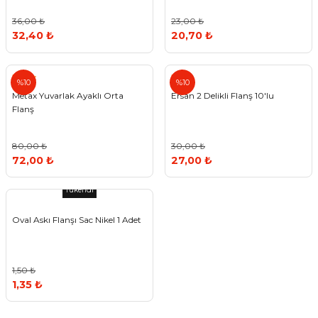
36,00 ₺
23,00 ₺
32,40 ₺
20,70 ₺
Metax
Ersan
%10
%10
Metax Yuvarlak Ayaklı Orta
Ersan 2 Delikli Flanş 10'lu
Flanş
80,00 ₺
30,00 ₺
72,00 ₺
27,00 ₺
Tükendi
Oval Askı Flanşı Sac Nikel 1 Adet
1,50 ₺
1,35 ₺