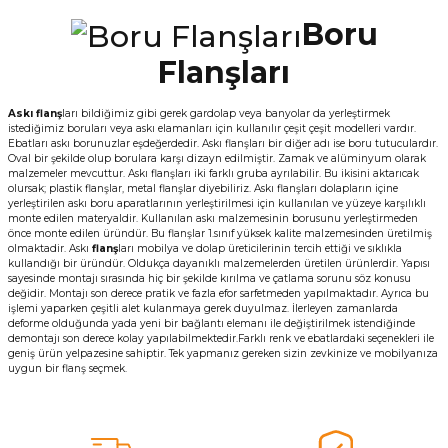
Boru
Flanşları
Askı flanş
ları bildiğimiz gibi gerek gardolap veya banyolar da yerleştirmek
istediğimiz boruları veya askı elamanları için kullanılır çeşit çeşit modelleri vardır.
Ebatları askı borunuzlar eşdeğerdedir. Askı flanşları bir diğer adı ise boru tutuculardır.
Oval bir şekilde olup borulara karşı dizayn edilmiştir. Zamak ve alüminyum olarak
malzemeler mevcuttur. Askı flanşları iki farklı gruba ayrılabilir. Bu ikisini aktarıcak
olursak; plastik flanşlar, metal flanşlar diyebiliriz. Askı flanşları dolapların içine
yerleştirilen askı boru aparatlarının yerleştirilmesi için kullanılan ve yüzeye karşılıklı
monte edilen materyaldir. Kullanılan askı malzemesinin borusunu yerleştirmeden
önce monte edilen üründür. Bu flanşlar 1.sınıf yüksek kalite malzemesinden üretilmiş
olmaktadir. Askı
flanş
ları mobilya ve dolap üreticilerinin tercih ettiği ve sıklıkla
kullandığı bir üründür. Oldukça dayanıklı malzemelerden üretilen ürünlerdir. Yapısı
sayesinde montajı sırasında hiç bir şekilde kırılma ve çatlama sorunu söz konusu
değidir. Montajı son derece pratik ve fazla efor sarfetmeden yapılmaktadır. Ayrıca bu
işlemi yaparken çeşitli alet kulanmaya gerek duyulmaz. İlerleyen zamanlarda
deforme olduğunda yada yeni bir bağlantı elemanı ile değiştirilmek istendiğinde
demontajı son derece kolay yapılabilmektedir.Farklı renk ve ebatlardaki seçenekleri ile
geniş ürün yelpazesine sahiptir. Tek yapmanız gereken sizin zevkinize ve mobilyanıza
uygun bir flanş seçmek.