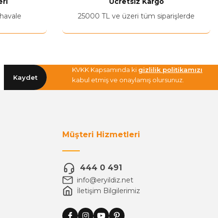
ri
Ücretsiz Kargo
 havale
25000 TL ve üzeri tüm siparişlerde
KVKK Kapsamında ki
gizlilik politikamızı
Kaydet
kabul etmiş ve onaylamış olursunuz.
Müşteri Hizmetleri
444 0 491
info@eryildiz.net
İletişim Bilgilerimiz