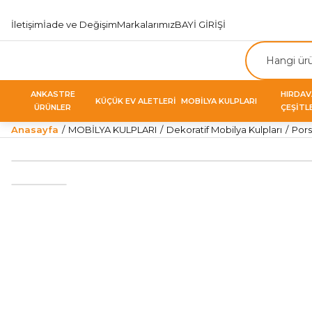
İletişim
İade ve Değişim
Markalarımız
BAYİ GİRİŞİ
ANKASTRE
HIRDA
KÜÇÜK EV ALETLERİ
MOBİLYA KULPLARI
ÜRÜNLER
ÇEŞİTL
Anasayfa
MOBİLYA KULPLARI
Dekoratif Mobilya Kulpları
Pors