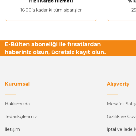
Hızlı Kargo Hizmeti
%10
Ürün fiyatı diğer sitelerden daha pahalı.
16:00’a kadar ki tüm siparişler
25
Bu ürüne benzer farklı alternatifler olmalı.
E-Bülten aboneliği ile fırsatlardan
haberiniz olsun, ücretsiz kayıt olun.
Kurumsal
Alışveriş
Hakkımızda
Mesafeli Satı
Tedarikçilerimiz
Gizlilik ve Güv
İletişim
İptal ve İade K