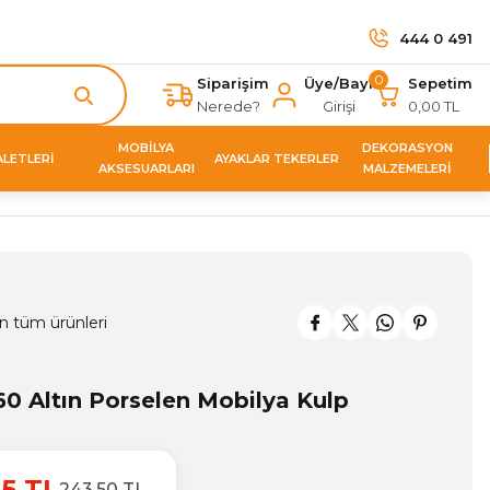
444 0 491
0
Siparişim
Üye/Bayi
Sepetim
Nerede?
Girişi
0,00 TL
MOBİLYA
DEKORASYON
ALETLERİ
AYAKLAR TEKERLER
AKSESUARLARI
MALZEMELERİ
n tüm ürünleri
0 Altın Porselen Mobilya Kulp
15 TL
243,50 TL