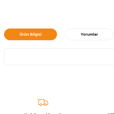
Ürün Bilgisi
Yorumlar
Bu ürünün fiyat bilgisi, resim, ürün açıklamalarında ve diğer ko
Görüş ve önerileriniz için teşekkür ederiz.
Ürün resmi kalitesiz, bozuk veya görüntülenemiyor.
Ürün açıklamasında eksik bilgiler bulunuyor.
Ürün bilgilerinde hatalar bulunuyor.