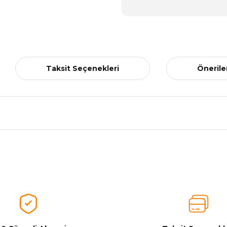
Taksit Seçenekleri
Önerile
nularda yetersiz gördüğünüz noktaları öneri formunu kullanarak tarafımız
Aldığınız Ürünlerden Ne Derecede Memnun Kaldınız ?
Ürünü Değerlendir 😂😊😍😐🤔😡