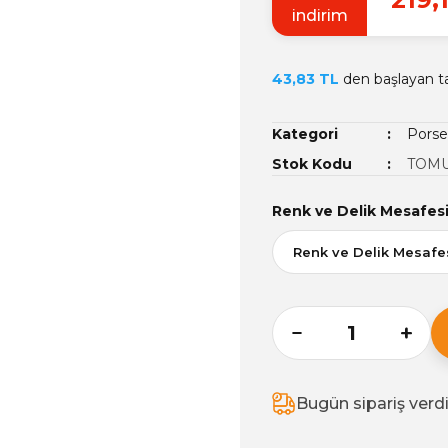
indirim
43,83 TL
den başlayan tak
Kategori
Porse
Stok Kodu
TOMU
Renk ve Delik Mesafes
Bugün sipariş verd