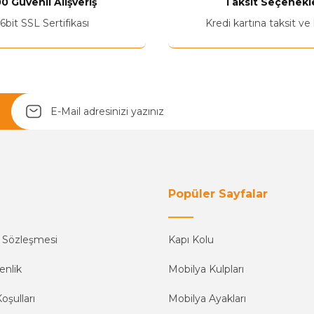
0 Güvenli Alışveriş
Taksit Seçenekle
6bit SSL Sertifikası
Kredi kartına taksit ve
Yetkiliye Gönder
Popüler Sayfalar
ş Sözleşmesi
Kapı Kolu
enlik
Mobilya Kulpları
oşulları
Mobilya Ayakları