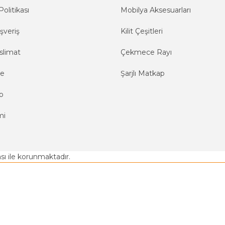
Politikası
Mobilya Aksesuarları
şveriş
Kilit Çeşitleri
slimat
Çekmece Rayı
me
Şarjlı Matkap
o
mi
kası ile korunmaktadır.