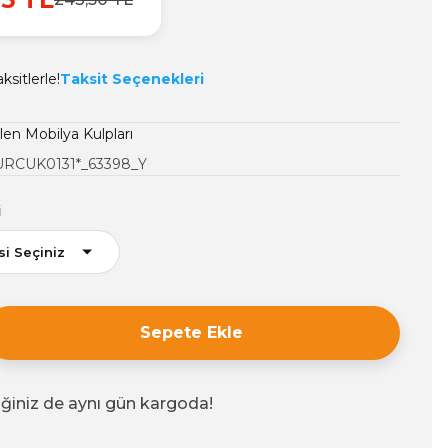
sitlerle!
Taksit Seçenekleri
len Mobilya Kulpları
RCUK0131*_63398_Y
i
Sepete Ekle
iğiniz de aynı gün kargoda!