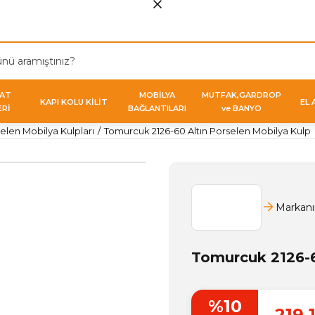
VAT
MOBİLYA
MUTFAK,GARDROP
KAPI KOLU KİLİT
EL 
ERİ
BAĞLANTILARI
ve BANYO
elen Mobilya Kulpları
Tomurcuk 2126-60 Altın Porselen Mobilya Kulp
Markanı
Tomurcuk 2126-6
%10
219,