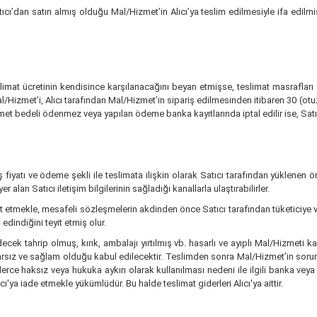
ıcı’dan satın almış olduğu Mal/Hizmet’in Alıcı’ya teslim edilmesiyle ifa edilm
eslimat ücretinin kendisince karşılanacağını beyan etmişse, teslimat masrafları 
izmet’i, Alıcı tarafından Mal/Hizmet’in sipariş edilmesinden itibaren 30 (otuz)
zmet bedeli ödenmez veya yapılan ödeme banka kayıtlarında iptal edilir ise, Sat
 fiyatı ve ödeme şekli ile teslimata ilişkin olarak Satıcı tarafından yüklenen ö
er alan Satıcı iletişim bilgilerinin sağladığı kanallarla ulaştırabilirler.
etmekle, mesafeli sözleşmelerin akdinden önce Satıcı tarafından tüketiciye veri
 edindiğini teyit etmiş olur.
 tahrip olmuş, kırık, ambalajı yırtılmış vb. hasarlı ve ayıplı Mal/Hizmeti k
arsız ve sağlam olduğu kabul edilecektir. Teslimden sonra Mal/Hizmet’in sorumlul
ilerce haksız veya hukuka aykırı olarak kullanılması nedeni ile ilgili banka ve
'ya iade etmekle yükümlüdür. Bu halde teslimat giderleri Alıcı'ya aittir.