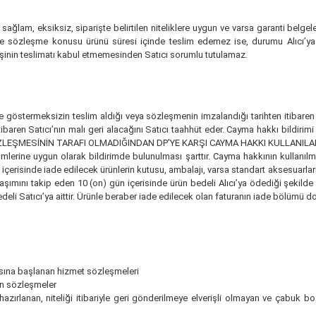
am, eksiksiz, siparişte belirtilen niteliklere uygun ve varsa garanti belgeleri
 ile sözleşme konusu ürünü süresi içinde teslim edemez ise, durumu Alıcı
kişinin teslimatı kabul etmemesinden Satıcı sorumlu tutulamaz.
kçe göstermeksizin teslim aldığı veya sözleşmenin imzalandığı tarihten itiba
aren Satıcı’nın malı geri alacağını Satıcı taahhüt eder. Cayma hakkı bildirimi ve
 SATIŞ SÖZLEŞMESİNİN TARAFI OLMADIĞINDAN DP’YE KARŞI CAYMA HAKKI KULLANI
lerine uygun olarak bildirimde bulunulması şarttır. Cayma hakkının kullanılma
içerisinde iade edilecek ürünlerin kutusu, ambalajı, varsa standart aksesuarları
ımını takip eden 10 (on) gün içerisinde ürün bedeli Alıcı’ya ödediği şekilde iad
deli Satıcı’ya aittir. Ürünle beraber iade edilecek olan faturanın iade bölümü do
asına başlanan hizmet sözleşmeleri
kin sözleşmeler
 hazırlanan, niteliği itibariyle geri gönderilmeye elverişli olmayan ve çabuk 