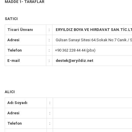
MADDE 1- TARAFLAR
SATICI
Ticari Ünvanı
:
ERYILDIZ BOYA VE HIRDAVAT SAN.TİC.LT
Adresi
:
Gülsan Sanayi Sitesi 64.Sokak No:7 Canik 
Telefon
:
+90 362 228 44 44 (pbx)
E-mail
:
destek@eryildiz.net
ALICI
Adı Soyadı
:
Adresi
:
Telefon
: