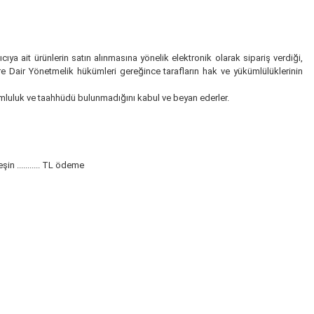
ıya ait ürünlerin satın alınmasına yönelik elektronik olarak sipariş verdiği,
re Dair Yönetmelik hükümleri gereğince tarafların hak ve yükümlülüklerinin
orumluluk ve taahhüdü bulunmadığını kabul ve beyan ederler.
peşin ........... TL ödeme