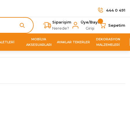
444 0 491
Siparişim
Üye/Bayi
Sepetim
Nerede?
Girişi
MOBİLYA
DEKORASYON
ALETLERİ
AYAKLAR TEKERLER
AKSESUARLARI
MALZEMELERİ