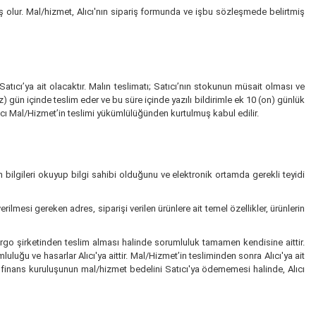
iş olur. Mal/hizmet, Alıcı'nın sipariş formunda ve işbu sözleşmede belirtmiş
Satıcı’ya ait olacaktır. Malın teslimatı; Satıcı’nın stokunun müsait olması ve
 gün içinde teslim eder ve bu süre içinde yazılı bildirimle ek 10 (on) günlük
ıcı Mal/Hizmet’in teslimi yükümlülüğünden kurtulmuş kabul edilir.
n bilgileri okuyup bilgi sahibi olduğunu ve elektronik ortamda gerekli teyidi
lmesi gereken adres, siparişi verilen ürünlere ait temel özellikler, ürünlerin
argo şirketinden teslim alması halinde sorumluluk tamamen kendisine aittir.
uğu ve hasarlar Alıcı'ya aittir. Mal/Hizmet’in tesliminden sonra Alıcı'ya ait
ya finans kuruluşunun mal/hizmet bedelini Satıcı'ya ödememesi halinde, Alıcı