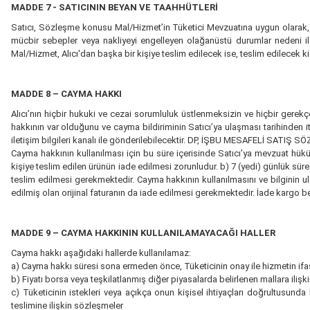
MADDE 7 - SATICININ BEYAN VE TAAHHÜTLERİ
Satıcı, Sözleşme konusu Mal/Hizmet’in Tüketici Mevzuatına uygun olarak, sağl
mücbir sebepler veya nakliyeyi engelleyen olağanüstü durumlar nedeni
Mal/Hizmet, Alıcı'dan başka bir kişiye teslim edilecek ise, teslim edilecek 
MADDE 8 – CAYMA HAKKI
Alıcı’nın hiçbir hukuki ve cezai sorumluluk üstlenmeksizin ve hiçbir gere
hakkının var olduğunu ve cayma bildiriminin Satıcı’ya ulaşması tarihinden itib
iletişim bilgileri kanalı ile gönderilebilecektir. DP, İŞBU MESAFELİ
Cayma hakkının kullanılması için bu süre içerisinde Satıcı’ya mevzuat hüküm
kişiye teslim edilen ürünün iade edilmesi zorunludur. b) 7 (yedi) günlük süre 
teslim edilmesi gerekmektedir. Cayma hakkının kullanılmasını ve bilginin ulaş
edilmiş olan orijinal faturanın da iade edilmesi gerekmektedir. İade kargo be
MADDE 9 – CAYMA HAKKININ KULLANILAMAYACAĞI HALLER
Cayma hakkı aşağıdaki hallerde kullanılamaz:
a) Cayma hakkı süresi sona ermeden önce, Tüketicinin onay ile hizmetin if
b) Fiyatı borsa veya teşkilatlanmış diğer piyasalarda belirlenen mallara iliş
c) Tüketicinin istekleri veya açıkça onun kişisel ihtiyaçları doğrultusunda
teslimine ilişkin sözleşmeler