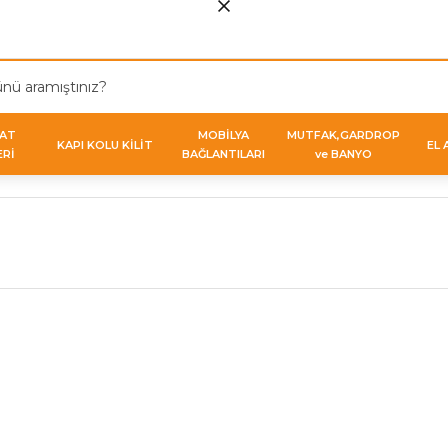
VAT
MOBİLYA
MUTFAK,GARDROP
KAPI KOLU KİLİT
EL 
ERİ
BAĞLANTILARI
ve BANYO