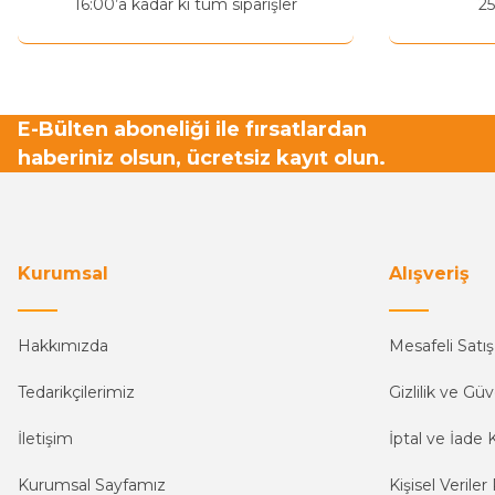
16:00’a kadar ki tüm siparişler
25
E-Bülten aboneliği ile fırsatlardan
haberiniz olsun, ücretsiz kayıt olun.
Kurumsal
Alışveriş
Hakkımızda
Mesafeli Satı
Tedarikçilerimiz
Gizlilik ve Güv
İletişim
İptal ve İade K
Kurumsal Sayfamız
Kişisel Veriler 