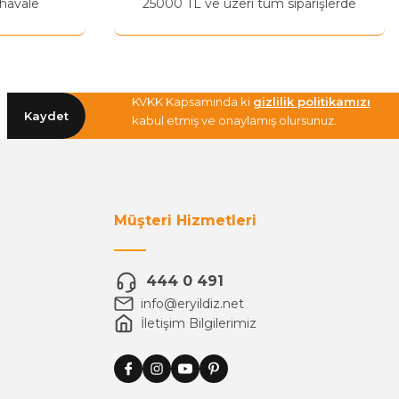
 havale
25000 TL ve üzeri tüm siparişlerde
KVKK Kapsamında ki
gizlilik politikamızı
Kaydet
kabul etmiş ve onaylamış olursunuz.
Müşteri Hizmetleri
444 0 491
info@eryildiz.net
İletişim Bilgilerimiz