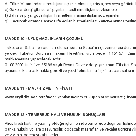
d) Tüketici tarafından ambalajının açılmış olması şartıyla, ses veya görüntü 
e) Gazete, dergi gibi süreli yayınların teslimine ilişkin sözleşmeler
f) Bahis ve piyangoya ilişkin hizmetlerin ifasına ilişkin sözleşmeler
g) Elektronik ortamda anında ifa edilen hizmetler ile tüketiciye anında tesli
MADDE 10 - UYUŞMAZLIKLARIN ÇÖZÜMÜ
Tüketiciler, Satıcı ile sorunları olursa, sorunu Satıcı’nın çözememesi durumu
yerdeki Tüketici Sorunları Hakem Heyeti’ne; ürün bedeli 1.161,67 TL’nin ü
mahkemesine yapabileceklerdir.
01.08.2003 tarihli ve 25186 sayılı Resmi Gazete’de yayımlanan Tüketici So
uyuşmazlıklara bakmakla görevli ve yetkili olmalarına ilişkin alt parasal sınır 
MADDE 11 - MAL/HİZMETİN FİYATI
www.eryildiz.net
tarafından yapılan indirimler, kuponlar ve sair satış fiyatına
MADDE 12 - TEMERRÜD HALİ VE HUKUKİ SONUÇLARI
Alıcı, kredi kartı ile yapmış olduğu işlemlerinde temerrüde düşmesi halind
banka hukuki yollara başvurabilir; doğacak masrafları ve vekâlet ücretini Al
ve ziyanını ödemeyi kabul eder.