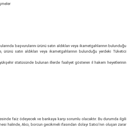
eşmeler
onularında başvurularını ürünü satın aldıkları veya ikametgahlarının bulunduğu
se, ürünü satın aldıkları veya ikametgahlarının bulunduğu yerdeki Tüketici
ükşehir statüsünde bulunan illerde faaliyet gösteren il hakem heyetlerinin
vesinde faiz ödeyecek ve bankaya karşı sorumlu olacaktır. Bu durumda ilgili
esi halinde, Alıcı, borcun gecikmeli ifasından dolayı Satıcı'nın oluşan zarar