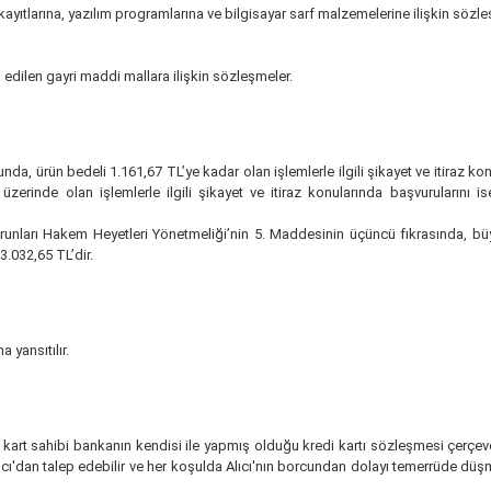
kayıtlarına, yazılım programlarına ve bilgisayar sarf malzemelerine ilişkin sözl
m edilen gayri maddi mallara ilişkin sözleşmeler.
nda, ürün bedeli 1.161,67 TL’ye kadar olan işlemlerle ilgili şikayet ve itiraz k
zerinde olan işlemlerle ilgili şikayet ve itiraz konularında başvurularını i
runları Hakem Heyetleri Yönetmeliği’nin 5. Maddesinin üçüncü fıkrasında, büy
3.032,65 TL’dir.
 yansıtılır.
e kart sahibi bankanın kendisi ile yapmış olduğu kredi kartı sözleşmesi çerçe
ıcı'dan talep edebilir ve her koşulda Alıcı'nın borcundan dolayı temerrüde düşm