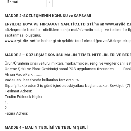
E-mail
:
MADDE 2-SÖZLEŞMENİN KONUSU ve KAPSAMI
ERYILDIZ BOYA VE HIRDAVAT SAN.TİC.LTD.ŞTİ.'
ne ait
www.eryildiz.
sözleşmede belirtilen niteliklere sahip mal/hizmetin satışı ve teslimi il
saptanması oluşturur.
www.eryildiz.net
'in herhangi bir şekilde taraf olmadığını ve Sözleşme kap
MADDE 3 – SÖZLEŞME KONUSU MALIN TEMEL NİTELİKLERİ VE BEDE
Ürün/Ürünlerin cinsi ve türü, miktarı, marka/modeli, rengi ve vergiler dahil sat
Ödeme Şekli ve Planı: Çevirimiçi sanal POS uygulaması üzerinden ..........Bankası kredi kar
Alınan Vade Farkı: .......
Vade Farkı hesabında kullanılan faiz oranı: % ...
Siparişi takip eden 3 iş günü içinde sevkiyatlara başlanacaktır. Sevkiyat, (7
Teslimat Adresi:
Teslim Edilecek Kişiler:
1.
2.
Fatura Adresi:
MADDE 4 - MALIN TESLİMİ VE TESLİM ŞEKLİ