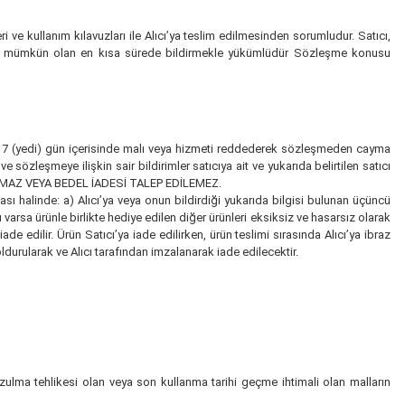
 ve kullanım kılavuzları ile Alıcı’ya teslim edilmesinden sorumludur. Satıcı,
’ya mümkün olan en kısa sürede bildirmekle yükümlüdür Sözleşme konusu
ren 7 (yedi) gün içerisinde malı veya hizmeti reddederek sözleşmeden cayma
 sözleşmeye ilişkin sair bildirimler satıcıya ait ve yukarıda belirtilen satıcı
LAMAZ VEYA BEDEL İADESİ TALEP EDİLEMEZ.
sı halinde: a) Alıcı’ya veya onun bildirdiği yukarıda bilgisi bulunan üçüncü
 varsa ürünle birlikte hediye edilen diğer ürünleri eksiksiz ve hasarsız olarak
e edilir. Ürün Satıcı’ya iade edilirken, ürün teslimi sırasında Alıcı’ya ibraz
ldurularak ve Alıcı tarafından imzalanarak iade edilecektir.
bozulma tehlikesi olan veya son kullanma tarihi geçme ihtimali olan malların