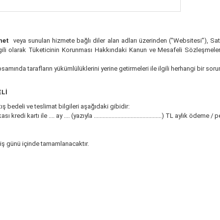
net
veya sunulan hizmete bağlı diler alan adları üzerinden ("Websitesi”), Satıc
e ilgili olarak Tüketicinin Korunması Hakkındaki Kanun ve Mesafeli Sözleşmele
samında tarafların yükümlülüklerini yerine getirmeleri ile ilgili herhangi bir s
Lİ
ış bedeli ve teslimat bilgileri aşağıdaki gibidir:
tı ile .... ay .... (yazıyla ..............................................) TL aylık ödeme / 
) iş günü içinde tamamlanacaktır.