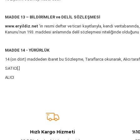
MADDE 13 – BİLDİRİMLER ve DELİL SÖZLEŞMESİ
www.eryildiz.net
'in resmi defter ve ticari kayıtlarıyla, kendi veritabanın
Kanunu’nun 193. maddesi anlamında delil sözleşmesi niteliğinde olduğunu 
MADDE 14 - YÜRÜRLÜK
14 (on dört) maddeden ibaret bu Sözleşme, Taraflarca okunarak, Alıcı taraf
SATICI[.]
ALICI
Hızlı Kargo Hizmeti
%10