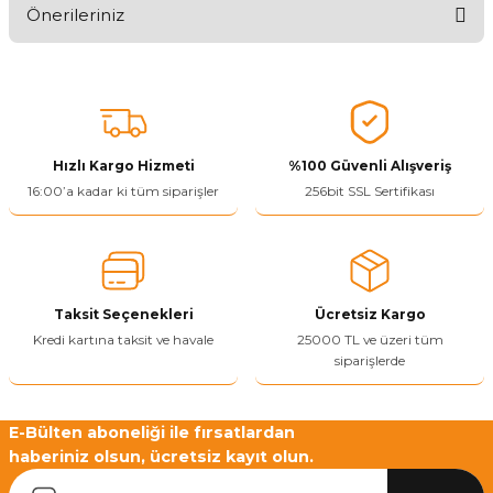
Önerileriniz
Ürünü Değerlendir 😂😊😍😐🤔😡
Bu ürünün fiyat bilgisi, resim, ürün açıklamalarında ve diğer
konularda yetersiz gördüğünüz noktaları öneri formunu kullanarak
tarafımıza iletebilirsiniz.
Görüş ve önerileriniz için teşekkür ederiz.
Hızlı Kargo Hizmeti
%100 Güvenli Alışveriş
Ürün resmi kalitesiz, bozuk veya görüntülenemiyor.
16:00’a kadar ki tüm siparişler
256bit SSL Sertifikası
Ürün açıklamasında eksik bilgiler bulunuyor.
Ürün bilgilerinde hatalar bulunuyor.
Ürün fiyatı diğer sitelerden daha pahalı.
Taksit Seçenekleri
Ücretsiz Kargo
Bu ürüne benzer farklı alternatifler olmalı.
Kredi kartına taksit ve havale
25000 TL ve üzeri tüm
siparişlerde
E-Bülten aboneliği ile fırsatlardan
haberiniz olsun, ücretsiz kayıt olun.
Yetkiliye Gönder