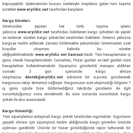
kapsayabilir. İşletmemizin kusuru nedeniyle meydana gelen tüm taşıma
ivi
k Bağlantıları
arı
aları
Panç Çeşitleri
Hobi Yapıştırıcıları
Oda ve Wc Kapı Kilidi
Köşe Sepetler
Pantolonluk
Köpük Tabancası
Sehba Ayakları
ücretleri
www.eryildiz.net
tarafından karşılanır.
Kargo Süreleri:
leri
ı
Piton Askı
Pano ve Kapak Kilitleri
Sabunluk
Pense
Vitrin Ara Ayakları
Sitemizden yapılan her türlü taşıma işlemi
yalnızca
www.eryildiz.net
tarafından belirlenen kargo şirketleri ile yapılır
Çubuğu ve Aparatları
ancası
Streç
Sandık Kilitleri
Tuvalet Kağıtlılığı
Silikon Tabancası
ve teslimat süreleri kargo şirket/leri tarafından belirlenir. Sitemiz yalnızca
kargoya teslim edilecek zamanı bildirmekle yükümlüdür. İstenmeden özel
koşullar oluşması halinde bu süreler
arı
itleri
sı
Takım Çantası
Tornavida Çeşitleri
değişebilmektedir.
www.eryildiz.net
Samsun
'dadır. Tüm hesaplamalar iş
günü olarak hesaplanmalıdır. Cumartesi, Pazar günleri ve tatil günleri süre
Sprey Ürünleri
ası
Zımba Teli
hesaplarken kullanılmamalıdır. Siparişiniz gönderildi mesajını aldıktan
sonraki 3 gün içerisinde kargo elinize
ulaşmazsa
destek@eryildiz.net
adresine bir e-posta göndererek
Zımpara Çeşitleri
kargonuzu takip etmemizi sağlayın. Kargonuzun size ulaşmadığı bilgisini 7
iş günü içinde bize bildirmediğiniz takdirde gönderim ile ilgili
sorumluluğumuz sona ermektedir. Bu süre sonunda sorumluluk kargo
şirketi ile alıcı arasındadır.
Kargo Güvenliği:
Tüm siparişleriniz anlaşmalı kargo şirketi tarafından sigortalıdır. Sigortanın
geçerli olması için siparişinizi teslim aldığınızda kargo görevlisi önünde
açılması gereklidir. Üründe bir hasar görüldüğünde rapor tutturarak bir