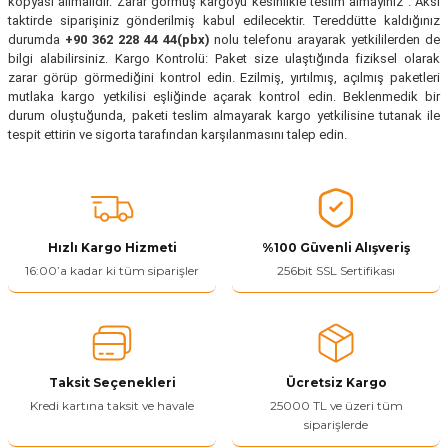
kopyası alımalıdır. Zarar görmüş kargoyu kesinlikle teslim almayınız . Aksi
taktirde siparişiniz gönderilmiş kabul edilecektir. Tereddütte kaldığınız
durumda
+90 362 228 44 44(pbx)
nolu telefonu arayarak yetkililerden de
bilgi alabilirsiniz. Kargo Kontrolü: Paket size ulaştığında fiziksel olarak
zarar görüp görmediğini kontrol edin. Ezilmiş, yırtılmış, açılmış paketleri
mutlaka kargo yetkilisi eşliğinde açarak kontrol edin. Beklenmedik bir
durum oluştuğunda, paketi teslim almayarak kargo yetkilisine tutanak ile
tespit ettirin ve sigorta tarafından karşılanmasını talep edin.
Hızlı Kargo Hizmeti
%100 Güvenli Alışveriş
16:00’a kadar ki tüm siparişler
256bit SSL Sertifikası
Taksit Seçenekleri
Ücretsiz Kargo
Kredi kartına taksit ve havale
25000 TL ve üzeri tüm
siparişlerde