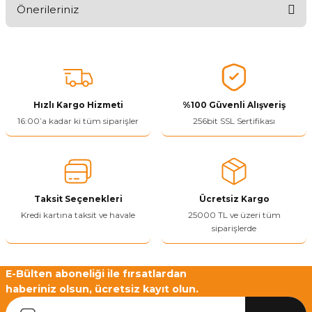
Önerileriniz
Ürünü Değerlendir 😂😊😍😐🤔😡
Bu ürünün fiyat bilgisi, resim, ürün açıklamalarında ve diğer
konularda yetersiz gördüğünüz noktaları öneri formunu kullanarak
tarafımıza iletebilirsiniz.
Görüş ve önerileriniz için teşekkür ederiz.
Hızlı Kargo Hizmeti
%100 Güvenli Alışveriş
Ürün resmi kalitesiz, bozuk veya görüntülenemiyor.
16:00’a kadar ki tüm siparişler
256bit SSL Sertifikası
Ürün açıklamasında eksik bilgiler bulunuyor.
Ürün bilgilerinde hatalar bulunuyor.
Ürün fiyatı diğer sitelerden daha pahalı.
Taksit Seçenekleri
Ücretsiz Kargo
Bu ürüne benzer farklı alternatifler olmalı.
Kredi kartına taksit ve havale
25000 TL ve üzeri tüm
siparişlerde
E-Bülten aboneliği ile fırsatlardan
haberiniz olsun, ücretsiz kayıt olun.
Yetkiliye Gönder