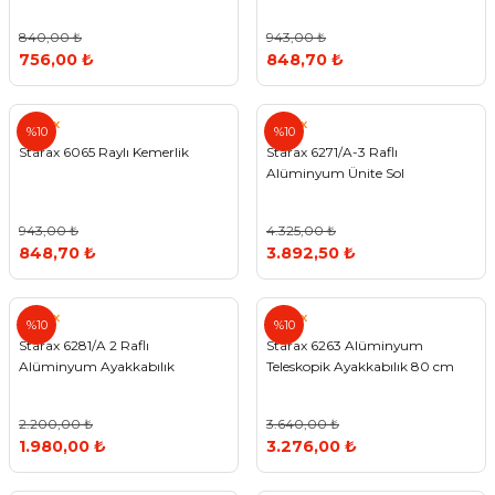
840,00 ₺
943,00 ₺
756,00 ₺
848,70 ₺
Starax
Starax
%10
%10
Starax 6065 Raylı Kemerlik
Starax 6271/A-3 Raflı
Alüminyum Ünite Sol
943,00 ₺
4.325,00 ₺
848,70 ₺
3.892,50 ₺
Starax
Starax
%10
%10
Starax 6281/A 2 Raflı
Starax 6263 Alüminyum
Alüminyum Ayakkabılık
Teleskopik Ayakkabılık 80 cm
2.200,00 ₺
3.640,00 ₺
1.980,00 ₺
3.276,00 ₺