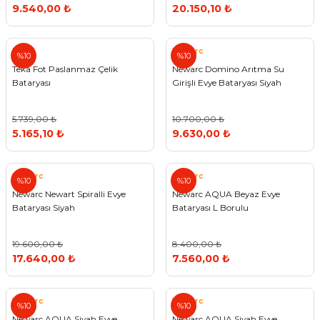
9.540,00 ₺
20.150,10 ₺
Teka
Newarc
%10
%10
Teka Fot Paslanmaz Çelik
Newarc Domino Arıtma Su
Bataryası
Girişli Evye Bataryası Siyah
5.739,00 ₺
10.700,00 ₺
5.165,10 ₺
9.630,00 ₺
Newarc
Newarc
%10
%10
Newarc Newart Spiralli Evye
Newarc AQUA Beyaz Evye
Bataryası Siyah
Bataryası L Borulu
19.600,00 ₺
8.400,00 ₺
17.640,00 ₺
7.560,00 ₺
Newarc
Newarc
%10
%10
Newarc AQUA Siyah Evye
Newarc AQUA Siyah Evye