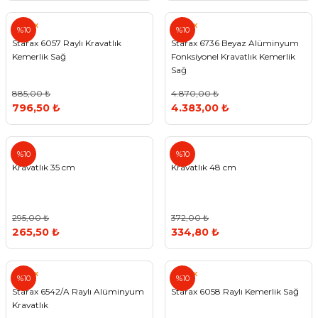
Starax
Starax
%10
%10
Starax 6057 Raylı Kravatlık
Starax 6736 Beyaz Alüminyum
Kemerlik Sağ
Fonksiyonel Kravatlık Kemerlik
Sağ
885,00 ₺
4.870,00 ₺
796,50 ₺
4.383,00 ₺
%10
%10
Kravatlık 35 cm
Kravatlık 48 cm
295,00 ₺
372,00 ₺
265,50 ₺
334,80 ₺
Starax
Starax
%10
%10
Starax 6542/A Raylı Alüminyum
Starax 6058 Raylı Kemerlik Sağ
Kravatlık