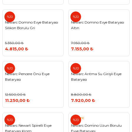
%10
%10
Newarc Domino Evye Bataryası
Newarc Domino Evye Bataryası
Silikon Borulu Gri
Altın
5.350,00 ₺
7.950,00 ₺
4.815,00 ₺
7.155,00 ₺
%10
%10
Newarc Pencere Önü Evye
Newarc Arıtma Su Girişli Evye
Bataryası
Bataryası
12.500,00 ₺
8.800,00 ₺
11.250,00 ₺
7.920,00 ₺
Newarc
%10
%10
Newarc Newart Spirelli Evye
Newarc Domino Uzun Borulu
Bataryası Krom
Evye Bataryası