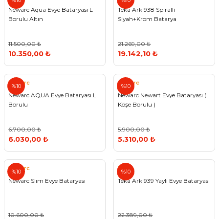
%10
%10
Newarc Aqua Evye Bataryası L
Teka Ark 938 Spiralli
Borulu Altın
Siyah+Krom Batarya
11.500,00 ₺
21.269,00 ₺
10.350,00 ₺
19.142,10 ₺
Newarc
Newarc
%10
%10
Newarc AQUA Evye Bataryası L
Newarc Newart Evye Bataryası (
Borulu
Köşe Borulu )
6.700,00 ₺
5.900,00 ₺
6.030,00 ₺
5.310,00 ₺
Newarc
Teka
%10
%10
Newarc Slım Evye Bataryası
Teka Ark 939 Yaylı Evye Bataryası
10.600,00 ₺
22.389,00 ₺