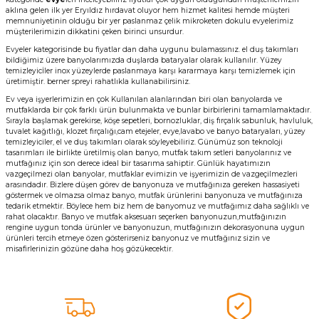
aklına gelen ilk yer Eryıldız hırdavat oluyor hem hizmet kalitesi hemde müşteri
memnuniyetinin olduğu bir yer paslanmaz çelik mikroketen dokulu evyelerimiz
müşterilerimizin dikkatini çeken birinci unsurdur.
Evyeler kategorisinde bu fiyatlar dan daha uygunu bulamassınız. el duş takımları
bildiğimiz üzere banyolarımızda duşlarda bataryalar olarak kullanılır. Yüzey
temizleyicİler inox yüzeylerde paslanmaya karşı kararmaya karşı temizlemek için
üretimiştir. berner spreyi rahatlıkla kullanabilirsiniz.
Ev veya işyerlerimizin en çok Kullanılan alanlarından biri olan banyolarda ve
mutfaklarda bir çok farklı ürün bulunmakta ve bunlar birbirlerini tamamlamaktadır.
Sırayla başlamak gerekirse, köşe sepetleri, bornozluklar, diş fırçalık sabunluk, havluluk,
tuvalet kağıtlığı, klozet fırçalığı,cam etejeler, evye,lavabo ve banyo bataryaları, yüzey
temizleyiciler, el ve duş takımları olarak söyleyebiliriz. Günümüz son teknoloji
tasarımları ile birlikte üretilmiş olan banyo, mutfak takım setleri banyolarınız ve
mutfağınız için son derece ideal bir tasarıma sahiptir. Günlük hayatımızın
vazgeçilmezi olan banyolar, mutfaklar evimizin ve işyerimizin de vazgeçilmezleri
arasındadır. Bizlere düşen görev de banyonuza ve mutfağınıza gereken hassasiyeti
göstermek ve olmazsa olmaz banyo, mutfak ürünlerini banyonuza ve mutfağınıza
tedarik etmektir. Böylece hem biz hem de banyomuz ve mutfağımız daha sağlıklı ve
rahat olacaktır. Banyo ve mutfak aksesuarı seçerken banyonuzun,mutfağınızın
rengine uygun tonda ürünler ve banyonuzun, mutfağınızın dekorasyonuna uygun
ürünleri tercih etmeye özen gösterirseniz banyonuz ve mutfağınız sizin ve
misafirlerinizin gözüne daha hoş gözükecektir.