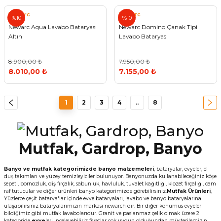
Newarc
Newarc
%10
%10
Newarc Aqua Lavabo Bataryası
Newarc Domino Çanak Tipi
Altın
Lavabo Bataryası
8.900,00 ₺
7.950,00 ₺
8.010,00 ₺
7.155,00 ₺
1
2
3
4
..
8
Mutfak, Gardrop, Banyo
Banyo ve mutfak kategorimizde
banyo malzemeleri
, bataryalar, evyeler, el
duş takımları ve yüzey temizleyiciler bulunuyor. Banyonuzda kullanabileceğiniz köşe
sepeti, bornozluk, diş fırçalık, sabunluk, havluluk, tuvalet kağıtlığı, klozet fırçalığı, cam
raf tutucular ve diğer ürünleri banyo kategorimizde görebilirsiniz.
Mutfak Ürünleri
,
Yüzlerce çeşit batarya'lar içinde evye bataryaları, lavabo ve banyo bataryalarına
ulaşabilirsiniz bataryalarımızın markası newarch dır. Bir diğer konumus evyeler
bildiğimiz gibi mutfak lavabolarıdur. Granit ve paslanmaz çelik olmak üzere 2
kategoride
evye
leri inceleyebiliriz fiyatlar çok uygun olduğundan müşterilemizin