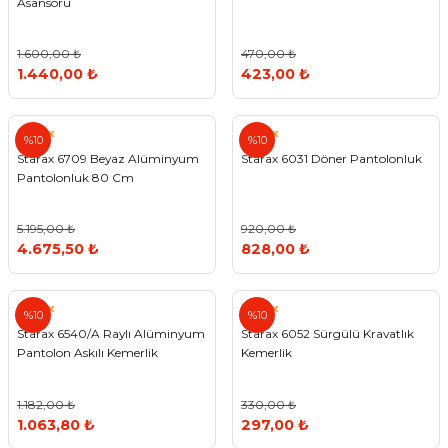
Asansörü
1.600,00 ₺
470,00 ₺
1.440,00 ₺
423,00 ₺
Starax
Starax
%10
%10
Starax 6709 Beyaz Alüminyum
Starax 6031 Döner Pantolonluk
Pantolonluk 80 Cm
5.195,00 ₺
920,00 ₺
4.675,50 ₺
828,00 ₺
Starax
Starax
%10
%10
Starax 6540/A Raylı Alüminyum
Starax 6052 Sürgülü Kravatlık
Pantolon Askılı Kemerlik
Kemerlik
1.182,00 ₺
330,00 ₺
1.063,80 ₺
297,00 ₺