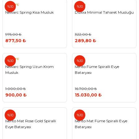
Newarc
Duxxa
%10
%10
Newarc Sprıng Kısa Musluk
Duxxa Minimal Taharet Musluğu
975,00 ₺
322,00 ₺
877,50 ₺
289,80 ₺
Newarc
%10
%10
Newarc Spring Uzun Krom
Ivento Füme Spiralli Evye
Musluk
Bataryası
1.000,00 ₺
16.700,00 ₺
900,00 ₺
15.030,00 ₺
%10
%10
Ivento Mat Rose Gold Spiralli
Ivento Mat Füme Spiralli Evye
Evye Bataryası
Bataryası