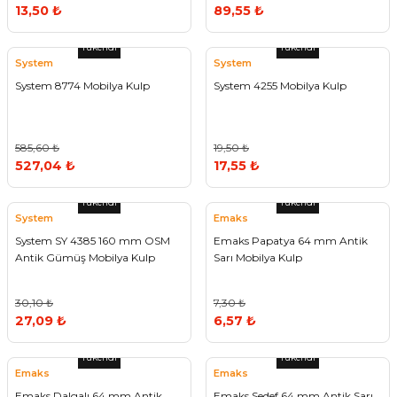
13,50 ₺
89,55 ₺
Tükendi
Tükendi
System
System
System 8774 Mobilya Kulp
System 4255 Mobilya Kulp
585,60 ₺
19,50 ₺
527,04 ₺
17,55 ₺
Tükendi
Tükendi
System
Emaks
System SY 4385 160 mm OSM
Emaks Papatya 64 mm Antik
Antik Gümüş Mobilya Kulp
Sarı Mobilya Kulp
30,10 ₺
7,30 ₺
27,09 ₺
6,57 ₺
Tükendi
Tükendi
Emaks
Emaks
Emaks Dalgalı 64 mm Antik
Emaks Sedef 64 mm Antik Sarı