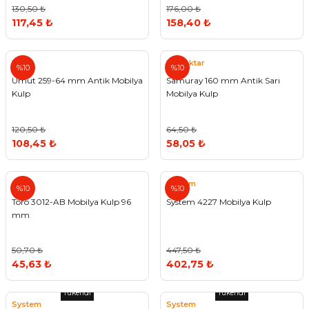
130,50 ₺
176,00 ₺
117,45 ₺
158,40 ₺
Umut
Bayraktar
%10
%10
Umut 259-64 mm Antik Mobilya
Samuray 160 mm Antik Sarı
Kulp
Mobilya Kulp
120,50 ₺
64,50 ₺
108,45 ₺
58,05 ₺
System
%10
%10
Toro 3012-AB Mobilya Kulp 96
System 4227 Mobilya Kulp
mm
50,70 ₺
447,50 ₺
45,63 ₺
402,75 ₺
Tükendi
Tükendi
System
System