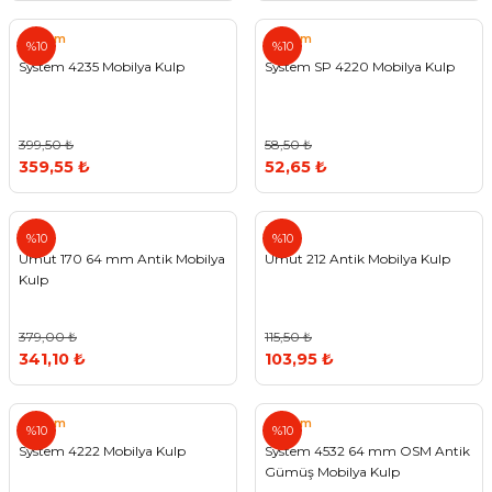
System
System
%10
%10
System 4235 Mobilya Kulp
System SP 4220 Mobilya Kulp
399,50 ₺
58,50 ₺
359,55 ₺
52,65 ₺
Umut
Umut
%10
%10
Umut 170 64 mm Antik Mobilya
Umut 212 Antik Mobilya Kulp
Kulp
379,00 ₺
115,50 ₺
341,10 ₺
103,95 ₺
System
System
%10
%10
System 4222 Mobilya Kulp
System 4532 64 mm OSM Antik
Gümüş Mobilya Kulp