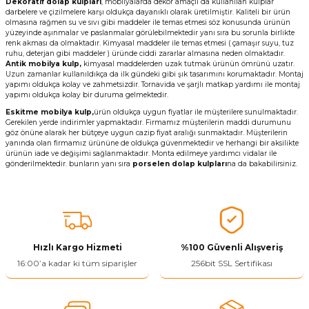
Dekoratif dolap kulpları
, mobilyalarda dekor amaçlı da kullanılan kulplar
darbelere ve çizilmelere karşı oldukça dayanıklı olarak üretilmiştir. Kaliteli bir ürün
olmasına rağmen su ve sıvı gibi maddeler ile temas etmesi söz konusunda ürünün
yüzeyinde aşınmalar ve paslanmalar görülebilmektedir yanı sıra bu sorunla birlikte
renk akması da olmaktadır. Kimyasal maddeler ile temas etmesi ( çamaşır suyu, tuz
ruhu, deterjan gibi maddeler ) üründe ciddi zararlar almasına neden olmaktadır.
Antik mobilya kulp,
kimyasal maddelerden uzak tutmak ürünün ömrünü uzatır.
Uzun zamanlar kullanıldıkça da ilk gündeki gibi şık tasarımını korumaktadır. Montaj
yapımı oldukça kolay ve zahmetsizdir. Tornavida ve şarjlı matkap yardımı ile montaj
yapımı oldukça kolay bir duruma gelmektedir.
Eskitme mobilya kulp,
ürün oldukça uygun fiyatlar ile müşterilere sunulmaktadır.
Gerekilen yerde indirimler yapmaktadır. Firmamız müşterilerin maddi durumunu
göz önüne alarak her bütçeye uygun cazip fiyat aralığı sunmaktadır. Müşterilerin
yanında olan firmamız ürününe de oldukça güvenmektedir ve herhangi bir aksilikte
ürünün iade ve değişimi sağlanmaktadır. Monta edilmeye yardımcı vidalar ile
gönderilmektedir. bunların yanı sıra
porselen dolap kulpları
na da bakabilirsiniz.
Hızlı Kargo Hizmeti
%100 Güvenli Alışveriş
16:00’a kadar ki tüm siparişler
256bit SSL Sertifikası