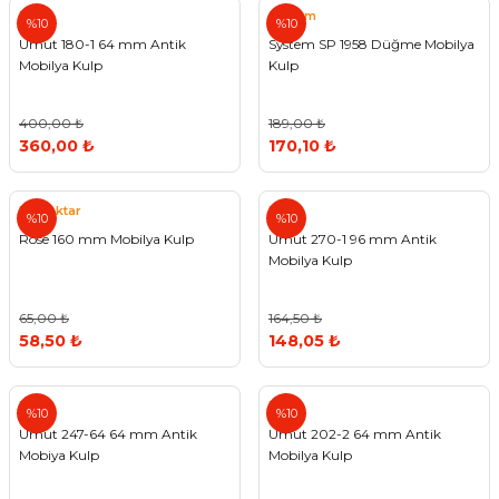
Umut
System
%10
%10
Umut 180-1 64 mm Antik
System SP 1958 Düğme Mobilya
Mobilya Kulp
Kulp
400,00 ₺
189,00 ₺
360,00 ₺
170,10 ₺
Bayraktar
Umut
%10
%10
Rose 160 mm Mobilya Kulp
Umut 270-1 96 mm Antik
Mobilya Kulp
65,00 ₺
164,50 ₺
58,50 ₺
148,05 ₺
Umut
Umut
%10
%10
Umut 247-64 64 mm Antik
Umut 202-2 64 mm Antik
Mobiya Kulp
Mobilya Kulp