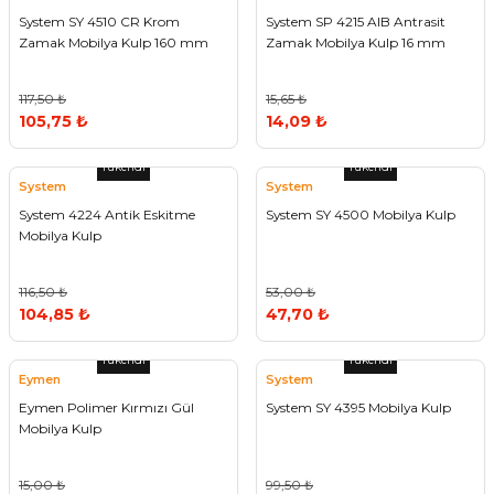
System SY 4510 CR Krom
System SP 4215 AIB Antrasit
Zamak Mobilya Kulp 160 mm
Zamak Mobilya Kulp 16 mm
117,50 ₺
15,65 ₺
105,75 ₺
14,09 ₺
Tükendi
Tükendi
System
System
System 4224 Antik Eskitme
System SY 4500 Mobilya Kulp
Mobilya Kulp
116,50 ₺
53,00 ₺
104,85 ₺
47,70 ₺
Tükendi
Tükendi
Eymen
System
Eymen Polimer Kırmızı Gül
System SY 4395 Mobilya Kulp
Mobilya Kulp
15,00 ₺
99,50 ₺