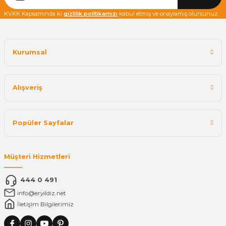
KVKK Kapsamında ki
gizlilik politikamızı
kabul etmiş ve onaylamış olursunuz.
Kurumsal
Alışveriş
Popüler Sayfalar
Müşteri Hizmetleri
444 0 491
info@eryildiz.net
İletişim Bilgilerimiz