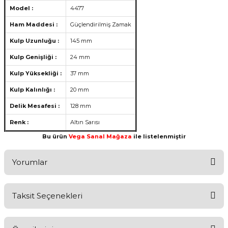
Model :
4477
Ham Maddesi :
Güçlendirilmiş Zamak
Kulp Uzunluğu :
145 mm
Kulp Genişliği :
24 mm
Kulp Yüksekliği :
37 mm
Kulp Kalınlığı :
20 mm
Delik Mesafesi :
128 mm
Renk :
Altın Sarısı
Bu ürün
Vega Sanal Mağaza
ile listelenmiştir
Yorumlar
Taksit Seçenekleri
Aldığınız Ürünlerden Ne Derecede Memnun Kaldınız ?