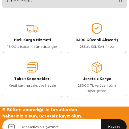
Önerileriniz
Ürünü Değerlendir 😂😊😍😐🤔😡
Bu ürünün fiyat bilgisi, resim, ürün açıklamalarında ve diğer
konularda yetersiz gördüğünüz noktaları öneri formunu kullanarak
tarafımıza iletebilirsiniz.
Görüş ve önerileriniz için teşekkür ederiz.
Hızlı Kargo Hizmeti
%100 Güvenli Alışveriş
Ürün resmi kalitesiz, bozuk veya görüntülenemiyor.
16:00’a kadar ki tüm siparişler
256bit SSL Sertifikası
Ürün açıklamasında eksik bilgiler bulunuyor.
Ürün bilgilerinde hatalar bulunuyor.
Ürün fiyatı diğer sitelerden daha pahalı.
Taksit Seçenekleri
Ücretsiz Kargo
Bu ürüne benzer farklı alternatifler olmalı.
Kredi kartına taksit ve havale
25000 TL ve üzeri tüm
siparişlerde
E-Bülten aboneliği ile fırsatlardan
haberiniz olsun, ücretsiz kayıt olun.
Yetkiliye Gönder
Kaydet