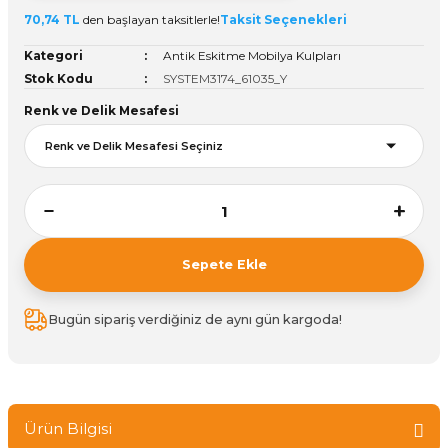
70,74 TL
den başlayan taksitlerle!
Taksit Seçenekleri
ivi
k Bağlantıları
arı
aları
Panç Çeşitleri
Hobi Yapıştırıcıları
Oda ve Wc Kapı Kilidi
Köşe Sepetler
Pantolonluk
Köpük Tabancası
Sehba Ayakları
Kategori
Antik Eskitme Mobilya Kulpları
leri
ı
Piton Askı
Pano ve Kapak Kilitleri
Sabunluk
Pense
Vitrin Ara Ayakları
Stok Kodu
SYSTEM3174_61035_Y
Renk ve Delik Mesafesi
Çubuğu ve Aparatları
ancası
Streç
Sandık Kilitleri
Tuvalet Kağıtlılığı
Silikon Tabancası
arı
itleri
sı
Takım Çantası
Tornavida Çeşitleri
Sprey Ürünleri
ası
Zımba Teli
Sepete Ekle
Zımpara Çeşitleri
Bugün sipariş verdiğiniz de aynı gün kargoda!
Ürün Bilgisi