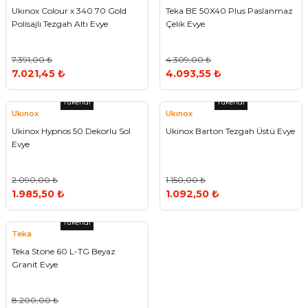
Ukınox Colour x 340.70 Gold
Teka BE 50X40 Plus Paslanmaz
Polisajlı Tezgah Altı Evye
Çelik Evye
7.391,00 ₺
4.309,00 ₺
7.021,45 ₺
4.093,55 ₺
Tükendi
Tükendi
Ukınox
Ukınox
Ukinox Hypnos 50 Dekorlu Sol
Ukinox Barton Tezgah Üstü Evye
Evye
2.090,00 ₺
1.150,00 ₺
1.985,50 ₺
1.092,50 ₺
Tükendi
Teka
Teka Stone 60 L-TG Beyaz
Granit Evye
8.200,00 ₺