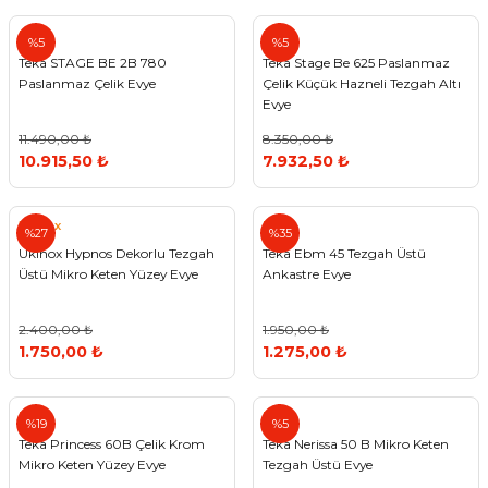
ivi
k Bağlantıları
arı
aları
Panç Çeşitleri
Hobi Yapıştırıcıları
Oda ve Wc Kapı Kilidi
Köşe Sepetler
Pantolonluk
Köpük Tabancası
Sehba Ayakları
Teka
Teka
%5
%5
Teka STAGE BE 2B 780
Teka Stage Be 625 Paslanmaz
leri
ı
Piton Askı
Pano ve Kapak Kilitleri
Sabunluk
Pense
Vitrin Ara Ayakları
Paslanmaz Çelik Evye
Çelik Küçük Hazneli Tezgah Altı
Evye
Çubuğu ve Aparatları
ancası
Streç
Sandık Kilitleri
Tuvalet Kağıtlılığı
Silikon Tabancası
11.490,00 ₺
8.350,00 ₺
10.915,50 ₺
7.932,50 ₺
arı
itleri
sı
Takım Çantası
Tornavida Çeşitleri
Ukınox
Teka
%27
%35
Sprey Ürünleri
ası
Zımba Teli
Ukinox Hypnos Dekorlu Tezgah
Teka Ebm 45 Tezgah Üstü
Üstü Mikro Keten Yüzey Evye
Ankastre Evye
Zımpara Çeşitleri
2.400,00 ₺
1.950,00 ₺
1.750,00 ₺
1.275,00 ₺
Teka
Teka
%19
%5
Teka Princess 60B Çelik Krom
Teka Nerissa 50 B Mikro Keten
Mikro Keten Yüzey Evye
Tezgah Üstü Evye