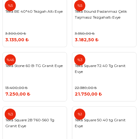
Teka
Teka
%5
%5
Teka BE 40*40 Tezgah Altı Evye
Teka Round Paslanmaz Çelik
Taşmasız Tezgahaltı Evye
3.300,00 ₺
3.350,00 ₺
3.135,00 ₺
3.182,50 ₺
Teka
Teka
%46
%3
Teka Stone 60 B-TG Granit Evye
Teka Square 72.40 Tg Granit
Evye
13.400,00 ₺
22.389,00 ₺
7.250,00 ₺
21.750,00 ₺
Teka
Teka
%3
%1
Teka Square 2B 760-560 Tg
Teka Square 50.40 tg Granit
Granit Evye
Evye