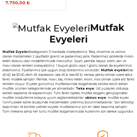
7.750,00 ₺
Mutfak
Evyeleri
Mutfak Evyeleri
,kategorisini 3 markada inceleyebiliriz. Teka, silverline ve ukinox
olarak malzemeleri 2 çeşittedir granit ve paslanmaz çelik. Paslanmaz çeliklerde mikro
keten dokulu olan modellerimizde mevcuttur. Siyah, pembe, beyaz, krem, sarı ve
mavi olarak renkleri sıralayabiliriz. 1 buçuk gözlü veya 1 gözlü olarak da evyelerimizi
alabilirsiniz. Fiyatlarımız çok uygun olup stoklarımız sınırsızdır.
Mutfak evyeleri
be
40.40, be 50.40, ebm 45, expression, kea 45 b, kea 60 b, nerissa, pento olmak üzere sekiz
farklı modele sahiptir. Pembe, mavi, bej, mikro keten, krom, inox olmak üzere altı farklı
renkten oluşur. Evyeler günümüz mutfaklarında tezgahlarda sıklıkla tercih edilen
mutfak ürünleri kategorilerinde yer almaktadır.
Teka evye
, Üst yüzeyleri oldukça
kaliteli kaplama ile kaplanmıştır. Tüm farklı tipteki mutfak tezgahı genişliğindeki
mutfak modüllerine kolayca uyum sağlamaktadırlar.
ukinox evye
, mutfak evyesi
1.sınıf yüksek kalite düzeyinde malzemeden üretilmiş bulunmaktadırlar. Son teknoloji
tasarımları ile birlikte üretilen evyeler mutfaklarınız için en ideal tasarıma sahiptir.
Tüm mekana sahip her türlü mutfak tezgahlarınızda kullanımı son derece uygundur.