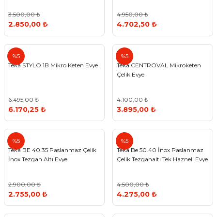
3.500,00 ₺
4.950,00 ₺
2.850,00 ₺
4.702,50 ₺
Teka
Teka
%5
%5
Teka STYLO 1B Mikro Keten Evye
Teka CENTROVAL Mikroketen
Çelik Evye
6.495,00 ₺
4.100,00 ₺
6.170,25 ₺
3.895,00 ₺
Teka
Teka
%5
%5
Teka BE 40.35 Paslanmaz Çelik
Teka Be 50.40 İnox Paslanmaz
İnox Tezgah Altı Evye
Çelik Tezgahaltı Tek Hazneli Evye
2.900,00 ₺
4.500,00 ₺
2.755,00 ₺
4.275,00 ₺