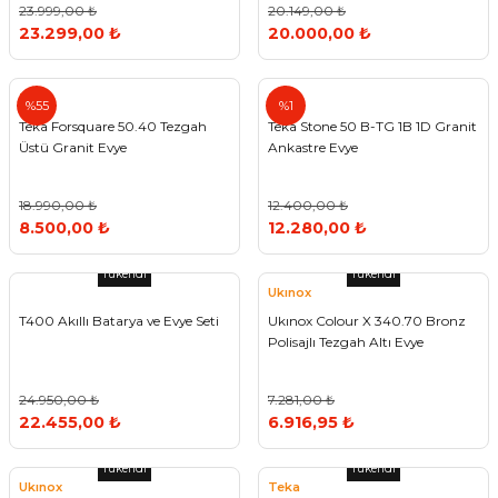
23.999,00 ₺
20.149,00 ₺
23.299,00 ₺
20.000,00 ₺
Teka
Teka
%55
%1
Teka Forsquare 50.40 Tezgah
Teka Stone 50 B-TG 1B 1D Granit
Üstü Granit Evye
Ankastre Evye
18.990,00 ₺
12.400,00 ₺
8.500,00 ₺
12.280,00 ₺
Tükendi
Tükendi
Ukınox
T400 Akıllı Batarya ve Evye Seti
Ukınox Colour X 340.70 Bronz
Polisajlı Tezgah Altı Evye
24.950,00 ₺
7.281,00 ₺
22.455,00 ₺
6.916,95 ₺
Tükendi
Tükendi
Ukınox
Teka