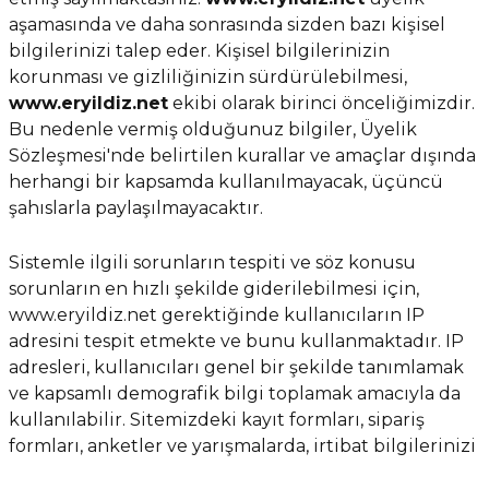
aşamasında ve daha sonrasında sizden bazı kişisel
ivi
k Bağlantıları
arı
aları
Panç Çeşitleri
Hobi Yapıştırıcıları
Oda ve Wc Kapı Kilidi
Köşe Sepetler
Pantolonluk
Köpük Tabancası
Sehba Ayakları
bilgilerinizi talep eder. Kişisel bilgilerinizin
korunması ve gizliliğinizin sürdürülebilmesi,
leri
ı
Piton Askı
Pano ve Kapak Kilitleri
Sabunluk
Pense
Vitrin Ara Ayakları
www.eryildiz.net
ekibi olarak birinci önceliğimizdir.
Bu nedenle vermiş olduğunuz bilgiler, Üyelik
Çubuğu ve Aparatları
ancası
Streç
Sandık Kilitleri
Tuvalet Kağıtlılığı
Silikon Tabancası
Sözleşmesi'nde belirtilen kurallar ve amaçlar dışında
herhangi bir kapsamda kullanılmayacak, üçüncü
arı
itleri
sı
Takım Çantası
Tornavida Çeşitleri
şahıslarla paylaşılmayacaktır.
Sprey Ürünleri
ası
Zımba Teli
Sistemle ilgili sorunların tespiti ve söz konusu
sorunların en hızlı şekilde giderilebilmesi için,
Zımpara Çeşitleri
www.eryildiz.net gerektiğinde kullanıcıların IP
adresini tespit etmekte ve bunu kullanmaktadır. IP
adresleri, kullanıcıları genel bir şekilde tanımlamak
ve kapsamlı demografik bilgi toplamak amacıyla da
kullanılabilir. Sitemizdeki kayıt formları, sipariş
formları, anketler ve yarışmalarda, irtibat bilgilerinizi