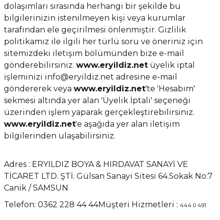
dolaşımları sırasında herhangi bir şekilde bu
bilgilerinizin istenilmeyen kişi veya kurumlar
tarafından ele geçirilmesi önlenmiştir. Gizlilik
politikamız ile ilgili her türlü soru ve öneriniz için
sitemizdeki iletişim bölümünden bize e-mail
gönderebilirsiniz.
www.eryildiz.net
üyelik iptal
işleminizi info@eryildiz.net adresine e-mail
göndererek veya
www.eryildiz.net
'te 'Hesabım'
sekmesi altında yer alan 'Üyelik İptali' seçeneği
üzerinden işlem yaparak gerçekleştirebilirsiniz.
www.eryildiz.net
'e aşağıda yer alan iletişim
bilgilerinden ulaşabilirsiniz.
Adres : ERYILDIZ BOYA & HIRDAVAT SANAYİ VE
TİCARET LTD. ŞTİ. Gülsan Sanayi Sitesi 64.Sokak No:7
Canik / SAMSUN
Telefon: 0362 228 44 44Müşteri Hizmetleri :
444 0 491