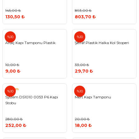
145,00 ₺
893,00 ₺
130,50 ₺
803,70 ₺
Ardıç
Metali
%10
%10
Ardıç Kapı Tamponu Plastik
Şeffaf Plastik Halka Kol Stoperi
10,00 ₺
33,00 ₺
9,00 ₺
29,70 ₺
System
%10
%10
System DS1010 0053 P6 Kapı
Mert Kapı Tamponu
Stobu
280,00 ₺
20,00 ₺
252,00 ₺
18,00 ₺