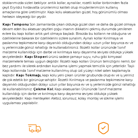
stoklarımızda sizleri bekliyor. antik kollar, aynalılar, rozetli kollar birbirinden fazla
çeşit Eryıldız hırdavatta ürünlerimiz kaliteli olup müşterilerimizin kullanış
amaçlarına göre üretilmiştir. Kapı kolu aksesuarları güzel, hoş görünümlü olması
herkesin isteyeceği bir şeydir.
Kapı Tamponu
Son zamanlarda çıkan oldukça güzel olan ve daha da güzel olmaya
devam eden bu aksesuar çeşitleri çoğu insanın dikkatini çekmiş durumda yenilenen
evlere bu kapı kolları artık şart olmaya başladı. Birazda bu kolların ne olduğuna ve
özelliklerine bakarak bir özelliklerini sizlere sunalım; Aynalı kollar Kırılmaya ve
paslanma tepkimesine karşı dayanıklı olduğundan dolayı uzun yıllar boyunca ev ve
iş yerlerinizde gönül rahatlığı ile kullanabilirsiniz. Rozetli kollar ürününde 1.sınıf
malzeme kullanıldığı için darbe ve kırılmaya karşı dayanma seviyesi oldukça yüksek
seviyelerdedir.
Kapı Stoperi
ürünü sadece çamaşır suyu, ruhu gibi kimyasal
malzemelerle teması uygun değildir. Rozetli kapı kolları Ürünün temizliğini nemli, bir
bez yardımı ile silerek ardından kurulama işlemi yapmak temizlik için yeterlidir. Taşlı
Kapı kollarında 1.sınıf malzeme kullanılmış olup üst yüzeyi nikel saten kaplamayla
kaplıdır.
Kapı Tokmağı,
kapı kolu yeni çıkan ürünler grubunda olup ev ve iş yeriniz
de çok estetik bir görünüşe sahiptir. Rozetli Kırılmaya ve paslanma tepkimesine karşı
dayanıklı olduğundan dolayı uzun yıllar boyunca ev ve iş yerlerinizde gönül rahatlığı
ile kullanabilirsiniz.
Çekme Kol
, Kapı aksesuarları Ürününde 1.sınıf malzeme
kullanıldığı için darbe ve kırılmaya karşı dayanma seviyesi oldukça yüksek
seviyelerdedir. Kapı menteşeleri Aletsiz, sorunsuz, kolay montaj ve sökme işlemi
uygulaması yapılabilir.