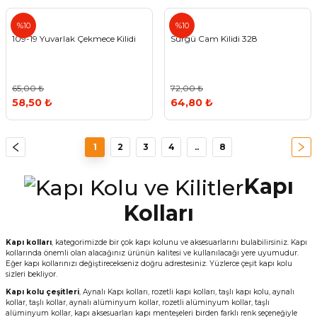
Std
%10
%10
109-19 Yuvarlak Çekmece Kilidi
Sürgü Cam Kilidi 328
65,00 ₺
72,00 ₺
58,50 ₺
64,80 ₺
1
2
3
4
..
8
Kapı
Kolları
Kapı kolları
, kategorimizde bir çok kapı kolunu ve aksesuarlarını bulabilirsiniz. Kapı
kollarında önemli olan alacağınız ürünün kalitesi ve kullanılacağı yere uyumudur.
Eğer kapı kollarınızı değiştirecekseniz doğru adrestesiniz. Yüzlerce çeşit kapı kolu
sizleri bekliyor.
Kapı kolu çeşitleri
, Aynalı Kapı kolları, rozetli kapı kolları, taşlı kapı kolu, aynalı
kollar, taşlı kollar, aynalı alüminyum kollar, rozetli alüminyum kollar, taşlı
alüminyum kollar, kapı aksesuarları kapı menteşeleri birden farklı renk seçeneğiyle