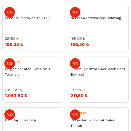
Ermo
Nobel
%10
%10
Osmanlı Matsiyah Tak Tak
Nobel Gül Yonca Kapı Tokmağı
221,50 ₺
185,00 ₺
199,35 ₺
166,50 ₺
Doğanlar
%10
%10
Doğanlar Saten Eko Gözlü
Güven İş Kristal Nikel Saten Kapı
Tokmak
Tokmağı
1.182,00 ₺
235,00 ₺
1.063,80 ₺
211,50 ₺
Doğanlar
%10
%10
EFE Kapı Tokmağı
Doğanlar Ekonomik Saten
Taktak