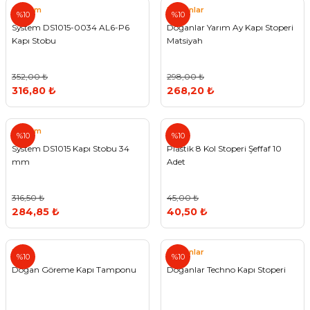
System
Doğanlar
%10
%10
System DS1015-0034 AL6-P6
Doğanlar Yarım Ay Kapı Stoperi
Kapı Stobu
Matsiyah
352,00 ₺
298,00 ₺
316,80 ₺
268,20 ₺
System
%10
%10
System DS1015 Kapı Stobu 34
Plastik 8 Kol Stoperi Şeffaf 10
mm
Adet
316,50 ₺
45,00 ₺
284,85 ₺
40,50 ₺
Hira
Doğanlar
%10
%10
Doğan Göreme Kapı Tamponu
Doğanlar Techno Kapı Stoperi