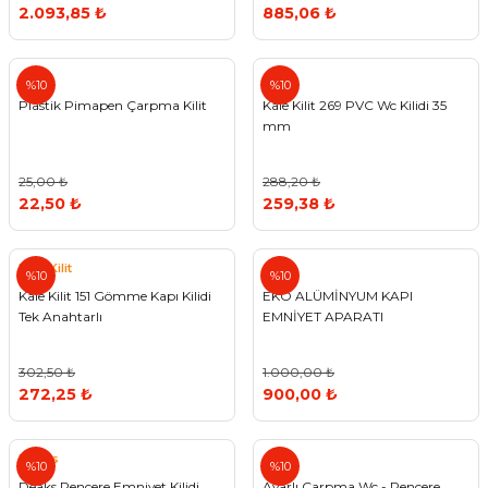
2.093,85 ₺
885,06 ₺
%10
%10
Plastik Pimapen Çarpma Kilit
Kale Kilit 269 PVC Wc Kilidi 35
mm
25,00 ₺
288,20 ₺
22,50 ₺
259,38 ₺
Kale Kilit
Otek
%10
%10
Kale Kilit 151 Gömme Kapı Kilidi
EKO ALÜMİNYUM KAPI
Tek Anahtarlı
EMNİYET APARATI
302,50 ₺
1.000,00 ₺
272,25 ₺
900,00 ₺
Deaks
%10
%10
Deaks Pencere Emniyet Kilidi
Ayarlı Çarpma Wc - Pencere