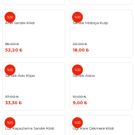
Arıel
%10
%10
Arıel Sandık Kilidi
Sandık Mobilya Kulp
58,00 ₺
20,00 ₺
52,20 ₺
18,00 ₺
Canex
%10
%10
Sandık Askı Klipsi
Sandık Askısı
37,00 ₺
10,00 ₺
33,30 ₺
9,00 ₺
Std
%10
%10
Lüx Kapazlama Sandık Kilidi
Ugr Kare Çekmece Kilidi