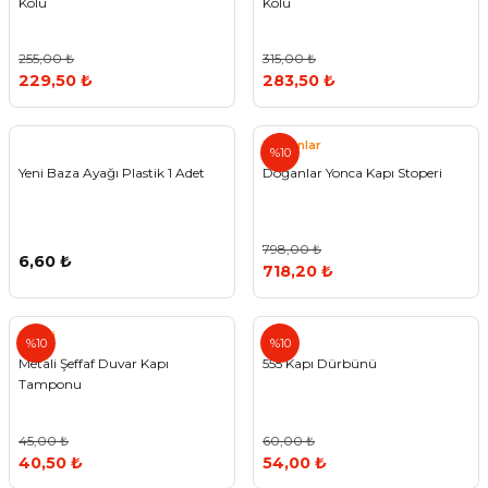
Kolu
Kolu
255,00 ₺
315,00 ₺
229,50 ₺
283,50 ₺
Doğanlar
%10
Yeni Baza Ayağı Plastik 1 Adet
Doğanlar Yonca Kapı Stoperi
798,00 ₺
6,60 ₺
718,20 ₺
Metali
555
%10
%10
Metali Şeffaf Duvar Kapı
555 Kapı Dürbünü
Tamponu
45,00 ₺
60,00 ₺
40,50 ₺
54,00 ₺