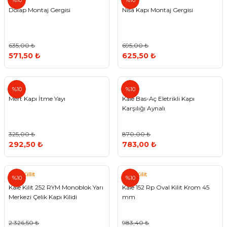
%10
%10
Dolap Montaj Gergisi
Nisa Kapı Montaj Gergisi
635,00 ₺
695,00 ₺
571,50 ₺
625,50 ₺
Kale
%10
%10
Mert Kapı İtme Yayı
Kale Bas-Aç Eletrikli Kapı
Karşılığı Aynalı
325,00 ₺
870,00 ₺
292,50 ₺
783,00 ₺
Kale Killit
Kale Kilit
%10
%10
Kale Kilit 252 RYM Monoblok Yarı
Kale 152 Rp Oval Kilit Krom 45
Merkezi Çelik Kapı Kilidi
mm
2.326,50 ₺
983,40 ₺