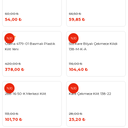
60,00 ₺
66,50 ₺
54,00 ₺
59,85 ₺
Osena
555
%10
%10
Osena 4179-01 Basmalı Plastik
555 Kare Bilyalı Çekmece Kilidi
Kilit Yeni
138-M-K-A
420,00 ₺
116,00 ₺
378,00 ₺
104,40 ₺
Std
%10
%10
288-16-50-K Merkezi Kilit
Kare Çekmece Kilit 138-22
113,00 ₺
28,00 ₺
101,70 ₺
25,20 ₺