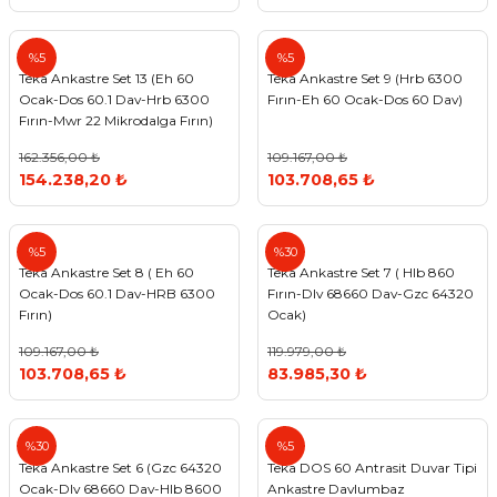
Teka
Teka
%5
%5
Teka Ankastre Set 13 (Eh 60
Teka Ankastre Set 9 (Hrb 6300
Ocak-Dos 60.1 Dav-Hrb 6300
Fırın-Eh 60 Ocak-Dos 60 Dav)
Fırın-Mwr 22 Mikrodalga Fırın)
162.356,00 ₺
109.167,00 ₺
154.238,20 ₺
103.708,65 ₺
Teka
Teka
%5
%30
Teka Ankastre Set 8 ( Eh 60
Teka Ankastre Set 7 ( Hlb 860
Ocak-Dos 60.1 Dav-HRB 6300
Fırın-Dlv 68660 Dav-Gzc 64320
Fırın)
Ocak)
109.167,00 ₺
119.979,00 ₺
103.708,65 ₺
83.985,30 ₺
Teka
Teka
%30
%5
Teka Ankastre Set 6 (Gzc 64320
Teka DOS 60 Antrasit Duvar Tipi
Ocak-Dlv 68660 Dav-Hlb 8600
Ankastre Davlumbaz