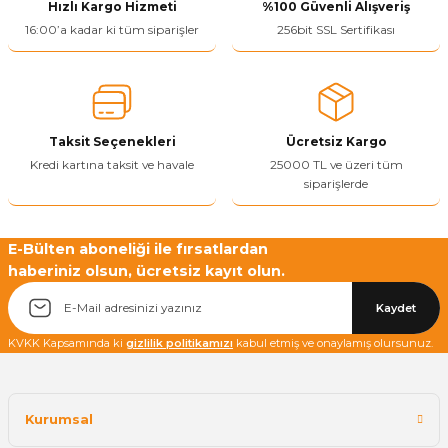
Hızlı Kargo Hizmeti
%100 Güvenli Alışveriş
16:00’a kadar ki tüm siparişler
256bit SSL Sertifikası
Taksit Seçenekleri
Ücretsiz Kargo
Kredi kartına taksit ve havale
25000 TL ve üzeri tüm
siparişlerde
E-Bülten aboneliği ile fırsatlardan
haberiniz olsun, ücretsiz kayıt olun.
Kaydet
KVKK Kapsamında ki
gizlilik politikamızı
kabul etmiş ve onaylamış olursunuz.
Kurumsal