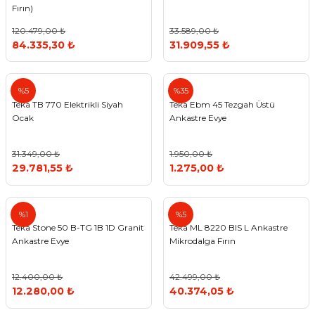
Fırın)
120.479,00 ₺
33.589,00 ₺
84.335,30 ₺
31.909,55 ₺
Teka
Teka
%5
%35
Teka TB 770 Elektrikli Siyah
Teka Ebm 45 Tezgah Üstü
Ocak
Ankastre Evye
31.349,00 ₺
1.950,00 ₺
29.781,55 ₺
1.275,00 ₺
Teka
Teka
%1
%5
Teka Stone 50 B-TG 1B 1D Granit
Teka ML 8220 BIS L Ankastre
Ankastre Evye
Mikrodalga Fırın
12.400,00 ₺
42.499,00 ₺
12.280,00 ₺
40.374,05 ₺