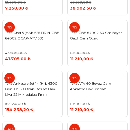
13.400,00 ₺
40.950,00 ₺
7.250,00 ₺
38.902,50 ₺
Teka
Teka
%5
%5
Teka Chef 5 (HAK 625 FIRIN-GBE
Teka GBE 64002 60 Cm Beyaz
64002 OCAK-ATV 60)
Gazlı Cam Ocak
43.900,00 ₺
11.800,00 ₺
41.705,00 ₺
11.210,00 ₺
Teka
Teka
%5
%5
Teka Ankastre Set 14 (Hrb 6300
Teka ATV 60 Beyaz Cam
Fırın-Eh 60 Ocak-Dos 60 Dav-
Ankastre Davlumbaz
Mwr 22 Mikrodalga Fırın)
162.356,00 ₺
11.800,00 ₺
154.238,20 ₺
11.210,00 ₺
Teka
Teka
%10
%5