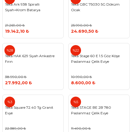
Teka Ark 938 Spiralli
Teka GBC 75030 5G Döküm
Siyah+Krom Batarya
Ocak
21.269,00 ₺
25.990,00 ₺
19.142,10 ₺
24.690,50 ₺
Teka
Teka
%28
%22
Teka HAK 629 Siyah Ankastre
Teka Stage 60 E 1.5 Göz Köşe
Fırın
Paslanmaz Çelik Eviye
38.990,00 ₺
10.990,00 ₺
27.992,00 ₺
8.600,00 ₺
Teka
Teka
%3
%5
Teka Square 72.40 Tg Granit
Teka STAGE BE 2B 780
Evye
Paslanmaz Çelik Evye
22.389,00 ₺
11.490,00 ₺