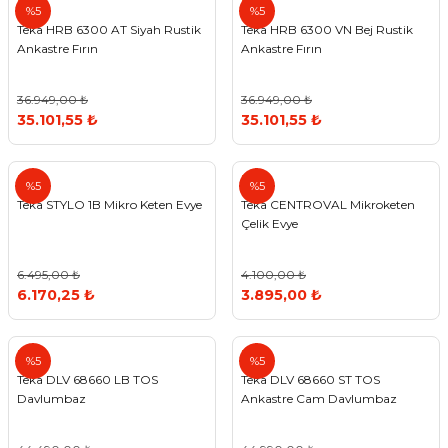
Teka
Teka
%5
%5
Teka HRB 6300 AT Siyah Rustik
Teka HRB 6300 VN Bej Rustik
Ankastre Fırın
Ankastre Fırın
36.949,00 ₺
36.949,00 ₺
35.101,55 ₺
35.101,55 ₺
Teka
Teka
%5
%5
Teka STYLO 1B Mikro Keten Evye
Teka CENTROVAL Mikroketen
Çelik Evye
6.495,00 ₺
4.100,00 ₺
6.170,25 ₺
3.895,00 ₺
Teka
Teka
%5
%5
Teka DLV 68660 LB TOS
Teka DLV 68660 ST TOS
Davlumbaz
Ankastre Cam Davlumbaz