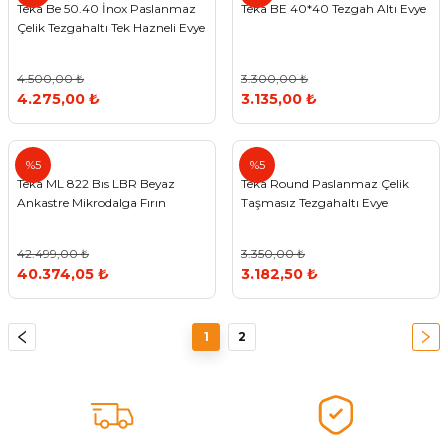
Teka Be 50.40 İnox Paslanmaz
Teka BE 40*40 Tezgah Altı Evye
Çelik Tezgahaltı Tek Hazneli Evye
4.500,00 ₺
3.300,00 ₺
4.275,00 ₺
3.135,00 ₺
Teka
Teka
%5
%5
Teka ML 822 Bıs LBR Beyaz
Teka Round Paslanmaz Çelik
Ankastre Mikrodalga Fırın
Taşmasız Tezgahaltı Evye
42.499,00 ₺
3.350,00 ₺
40.374,05 ₺
3.182,50 ₺
1
2