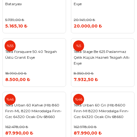
Bataryası
Evye
5.739,00 ₺
20.149,00 ₺
5.165,10 ₺
20.000,00 ₺
Teka
Teka
%55
%5
Teka Forsquare 50.40 Tezgah
Teka Stage Be 625 Paslanmaz
Üstü Granit Evye
Çelik Küçük Hazneli Tezgah Altı
Evye
18.990,00 ₺
8.350,00 ₺
8.500,00 ₺
7.932,50 ₺
Teka
Teka
%46
%46
Teka Urban 60 Kahve (Hlb 860
Teka Urban 60 Gri (Hlb 8600
Fırın-ML 8220 Mikrodalga Fırın-
Fırın-Ml 8220 Mikrodalga Fırın-
Gzc 64320 Ocak-Dlv 68660
Gzc 64320 Ocak-Dlv 68660
Dav)
Dav)
162.478,00 ₺
162.978,00 ₺
87.990,00 ₺
87.990,00 ₺