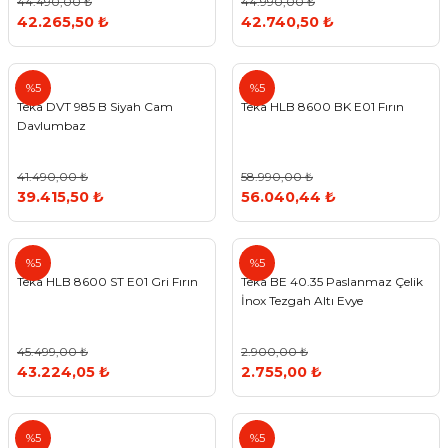
44.490,00 ₺
44.990,00 ₺
42.265,50 ₺
42.740,50 ₺
Teka
Teka
%5
%5
Teka DVT 985 B Siyah Cam
Teka HLB 8600 BK E01 Fırın
Davlumbaz
41.490,00 ₺
58.990,00 ₺
39.415,50 ₺
56.040,44 ₺
Teka
Teka
%5
%5
Teka HLB 8600 ST E01 Gri Fırın
Teka BE 40.35 Paslanmaz Çelik
İnox Tezgah Altı Evye
45.499,00 ₺
2.900,00 ₺
43.224,05 ₺
2.755,00 ₺
Teka
Teka
%5
%5