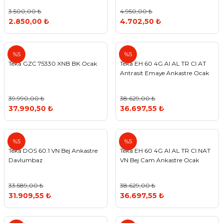
3.500,00 ₺
4.950,00 ₺
2.850,00 ₺
4.702,50 ₺
Teka
Teka
%5
%5
Teka GZC 75330 XNB BK Ocak
Teka EH 60 4G AI AL TR CI AT
Antrasit Emaye Ankastre Ocak
39.990,00 ₺
38.629,00 ₺
37.990,50 ₺
36.697,55 ₺
Teka
Teka
%5
%5
Teka DOS 60.1 VN Bej Ankastre
Teka EH 60 4G AI AL TR CI NAT
Davlumbaz
VN Bej Cam Ankastre Ocak
33.589,00 ₺
38.629,00 ₺
31.909,55 ₺
36.697,55 ₺