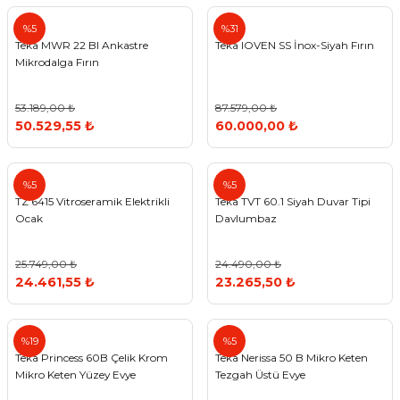
Teka
Teka
%5
%31
Teka MWR 22 BI Ankastre
Teka IOVEN SS İnox-Siyah Fırın
Mikrodalga Fırın
53.189,00 ₺
87.579,00 ₺
50.529,55 ₺
60.000,00 ₺
Teka
Teka
%5
%5
TZ 6415 Vitroseramik Elektrikli
Teka TVT 60.1 Siyah Duvar Tipi
Ocak
Davlumbaz
25.749,00 ₺
24.490,00 ₺
24.461,55 ₺
23.265,50 ₺
Teka
Teka
%19
%5
Teka Princess 60B Çelik Krom
Teka Nerissa 50 B Mikro Keten
Mikro Keten Yüzey Evye
Tezgah Üstü Evye