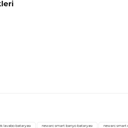
leri
nularda yetersiz gördüğünüz noktaları öneri formunu kullanarak tarafımız
Aldığınız Ürünlerden Ne Derecede Memnun Kaldınız ?
k lavabo bataryası
newarc smart banyo bataryası
newarc smart 