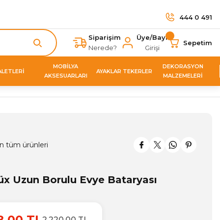
444 0 491
Siparişim
Üye/Bayi
Sepetim
Nerede?
Girişi
MOBİLYA
DEKORASYON
ALETLERİ
AYAKLAR TEKERLER
AKSESUARLARI
MALZEMELERİ
n tüm ürünleri
x Uzun Borulu Evye Bataryası
8,00 TL
2.220,00 TL