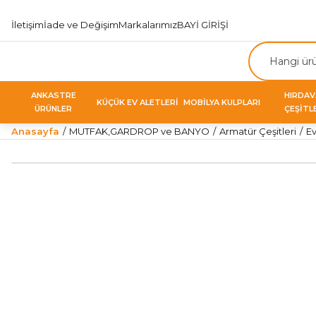
İletişim
İade ve Değişim
Markalarımız
BAYİ GİRİŞİ
ANKASTRE
HIRDA
KÜÇÜK EV ALETLERİ
MOBİLYA KULPLARI
ÜRÜNLER
ÇEŞİTL
Anasayfa
MUTFAK,GARDROP ve BANYO
Armatür Çeşitleri
Ev