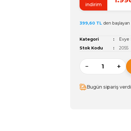
indirim
399,60 TL
den başlayan t
Kategori
Evye 
Stok Kodu
2055
Bugün sipariş verd