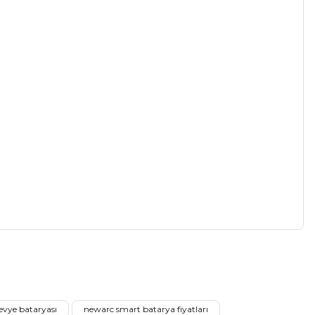
a iletebilirsiniz.
evye bataryası
newarc smart batarya fiyatları