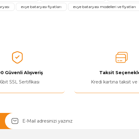
Ürünü Değerlendir 😂😊😍😐🤔😡
aryası
evye bataryası fiyatları
evye bataryası modelleri ve fiyatları
0 Güvenli Alışveriş
Taksit Seçenekle
Yetkiliye Gönder
6bit SSL Sertifikası
Kredi kartına taksit ve