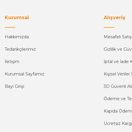
Kurumsal
Alışveriş
Hakkımızda
Mesafeli Satı
Tedarikçilerimiz
Gizlilik ve Güv
İletişim
İptal ve İade K
Kurumsal Sayfamız
Kişisel Veriler 
Bayi Girişi
3D Güvenli Alı
Ödeme ve Te
Kapıda Öde
Ücretsiz Karg