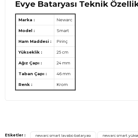
Evye Bataryası Teknik Özellik
Marka :
Newarc
Model :
Smart
Ham Maddesi :
Pirinç
Yükseklik :
25 cm
Ağız Çapı :
24 mm
Taban Çapı :
46 mm
Renk :
Krom
Bu ürünün fiyat bilgisi, resim, ürün açıklamalarında ve diğer ko
Görüş ve önerileriniz için teşekkür ederiz.
Etiketler :
newarc smart lavabo bataryası
newarc smart yükse
Ürün resmi kalitesiz, bozuk veya görüntülenemiyor.