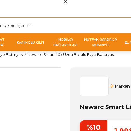
VAT
MOBİLYA
MUTFAK,GARDROP
KAPI KOLU KİLİT
EL 
ERİ
BAĞLANTILARI
ve BANYO
ye Bataryası
Newarc Smart Lüx Uzun Borulu Evye Bataryası
Markanı
Newarc Smart Lü
%10
1.99