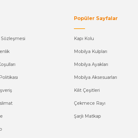
Popüler Sayfalar
ş Sözleşmesi
Kapı Kolu
enlik
Mobilya Kulpları
oşulları
Mobilya Ayakları
Politikası
Mobilya Aksesuarları
şveriş
Kilit Çeşitleri
slimat
Çekmece Rayı
me
Şarjlı Matkap
o