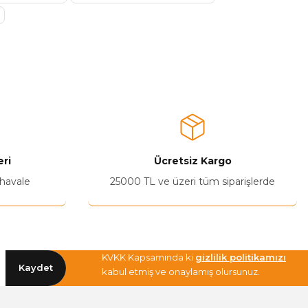
ri
Ücretsiz Kargo
 havale
25000 TL ve üzeri tüm siparişlerde
KVKK Kapsamında ki
gizlilik politikamızı
Kaydet
kabul etmiş ve onaylamış olursunuz.