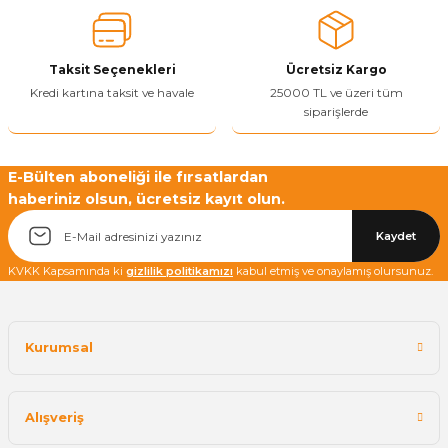
Ürün bilgilerinde hatalar bulunuyor.
Ürün fiyatı diğer sitelerden daha pahalı.
Taksit Seçenekleri
Ücretsiz Kargo
Bu ürüne benzer farklı alternatifler olmalı.
Kredi kartına taksit ve havale
25000 TL ve üzeri tüm
siparişlerde
E-Bülten aboneliği ile fırsatlardan
haberiniz olsun, ücretsiz kayıt olun.
Yetkiliye Gönder
Kaydet
KVKK Kapsamında ki
gizlilik politikamızı
kabul etmiş ve onaylamış olursunuz.
Kurumsal
Alışveriş