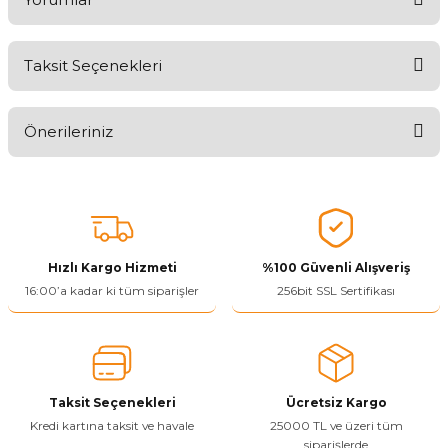
Taksit Seçenekleri
Aldığınız Ürünlerden Ne Derecede Memnun Kaldınız ?
Önerileriniz
Ürünü Değerlendir 😂😊😍😐🤔😡
Bu ürünün fiyat bilgisi, resim, ürün açıklamalarında ve diğer
konularda yetersiz gördüğünüz noktaları öneri formunu kullanarak
tarafımıza iletebilirsiniz.
Görüş ve önerileriniz için teşekkür ederiz.
Hızlı Kargo Hizmeti
%100 Güvenli Alışveriş
Ürün resmi kalitesiz, bozuk veya görüntülenemiyor.
16:00’a kadar ki tüm siparişler
256bit SSL Sertifikası
Ürün açıklamasında eksik bilgiler bulunuyor.
Ürün bilgilerinde hatalar bulunuyor.
Ürün fiyatı diğer sitelerden daha pahalı.
Taksit Seçenekleri
Ücretsiz Kargo
Bu ürüne benzer farklı alternatifler olmalı.
Kredi kartına taksit ve havale
25000 TL ve üzeri tüm
siparişlerde