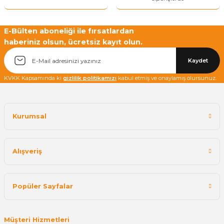
E-Bülten aboneliği ile fırsatlardan
haberiniz olsun, ücretsiz kayıt olun.
Yetkiliye Gönder
Kaydet
KVKK Kapsamında ki
gizlilik politikamızı
kabul etmiş ve onaylamış olursunuz.
Kurumsal
Alışveriş
Popüler Sayfalar
Müşteri Hizmetleri