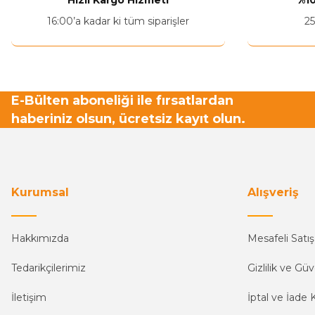
Hızlı Kargo Hizmeti
%10
Ürün fiyatı diğer sitelerden daha pahalı.
16:00’a kadar ki tüm siparişler
25
Bu ürüne benzer farklı alternatifler olmalı.
E-Bülten aboneliği ile fırsatlardan
haberiniz olsun, ücretsiz kayıt olun.
Kurumsal
Alışveriş
Hakkımızda
Mesafeli Satı
Tedarikçilerimiz
Gizlilik ve Güv
İletişim
İptal ve İade K