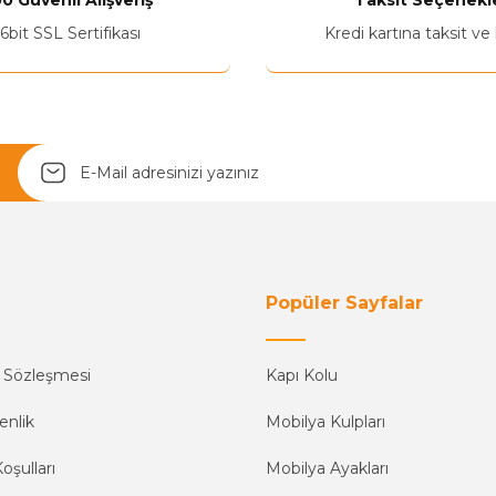
0 Güvenli Alışveriş
Taksit Seçenekle
6bit SSL Sertifikası
Kredi kartına taksit ve
Yetkiliye Gönder
Popüler Sayfalar
ş Sözleşmesi
Kapı Kolu
enlik
Mobilya Kulpları
oşulları
Mobilya Ayakları