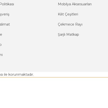
Politikası
Mobilya Aksesuarları
şveriş
Kilit Çeşitleri
slimat
Çekmece Rayı
me
Şarjlı Matkap
o
mi
kası ile korunmaktadır.