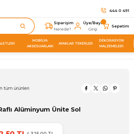
444 0 491
Siparişim
Üye/Bayi
Sepetim
Nerede?
Girişi
MOBİLYA
DEKORASYON
ALETLERİ
AYAKLAR TEKERLER
AKSESUARLARI
MALZEMELERİ
n tüm ürünleri
Raflı Alüminyum Ünite Sol
2,50 TL
4.325,00 TL