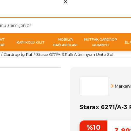
VAT
MOBİLYA
MUTFAK,GARDROP
KAPI KOLU KİLİT
EL 
ERİ
BAĞLANTILARI
ve BANYO
Gardrop İçi Raf
Starax 6271/A-3 Raflı Alüminyum Ünite Sol
Markanı
Starax 6271/A-3 
%10
3.89