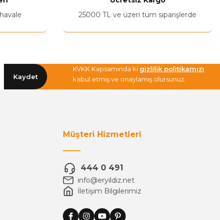
ri
Ücretsiz Kargo
 havale
25000 TL ve üzeri tüm siparişlerde
KVKK Kapsamında ki
gizlilik politikamızı
Kaydet
kabul etmiş ve onaylamış olursunuz.
Müşteri Hizmetleri
444 0 491
info@eryildiz.net
İletişim Bilgilerimiz