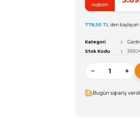
indirim
778,50 TL
den başlayan t
Kategori
Gardr
Stok Kodu
3930
Bugün sipariş verd