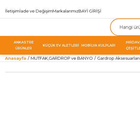
İletişim
İade ve Değişim
Markalarımız
BAYİ GİRİŞİ
ANKASTRE
HIRDA
KÜÇÜK EV ALETLERİ
MOBİLYA KULPLARI
ÜRÜNLER
ÇEŞİTL
Anasayfa
MUTFAK,GARDROP ve BANYO
Gardrop Aksesuarları