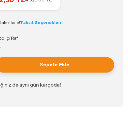
aksitlerle!
Taksit Seçenekleri
op İçi Raf
4
Sepete Ekle
iğiniz de aynı gün kargoda!