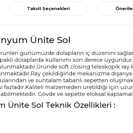
Taksit Seçenekleri
Önerile
minyum Ünite Sol
ürünleri günümüzde dolapların iç düzenini sağlam
e kapaklı dolaplarda kullanımı son derece uygundu
ulunmaktadır.Üründe soft closing teleskopik ray k
unmaktadır.Ray çekildiğinde mekanizma dışarıya 
ularından ve suntalam tabanlı sepetten oluşmaktad
fazladır.Kaliteli malzemeden üretildiği için uzun y
abilmektedir. Gövde ve sepette eloksal kaplamalı
 Ünite Sol Teknik Özellikleri :