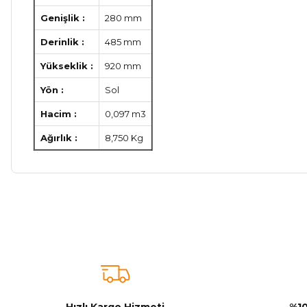
Genişlik :
280 mm
Derinlik :
485 mm
Yükseklik :
920 mm
Yön :
Sol
Hacim :
0,097 m3
Ağırlık :
8,750 Kg
Bu ürünün fiyat bilgisi, resim, ürün açıklamalarında ve diğer ko
Görüş ve önerileriniz için teşekkür ederiz.
Ürün resmi kalitesiz, bozuk veya görüntülenemiyor.
Ürün açıklamasında eksik bilgiler bulunuyor.
Ürün bilgilerinde hatalar bulunuyor.