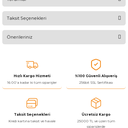
Taksit Seçenekleri
Aldığınız Ürünlerden Ne Derecede Memnun Kaldınız ?
Önerileriniz
Ürünü Değerlendir 😂😊😍😐🤔😡
Bu ürünün fiyat bilgisi, resim, ürün açıklamalarında ve diğer
konularda yetersiz gördüğünüz noktaları öneri formunu kullanarak
tarafımıza iletebilirsiniz.
Görüş ve önerileriniz için teşekkür ederiz.
Hızlı Kargo Hizmeti
%100 Güvenli Alışveriş
Ürün resmi kalitesiz, bozuk veya görüntülenemiyor.
16:00’a kadar ki tüm siparişler
256bit SSL Sertifikası
Ürün açıklamasında eksik bilgiler bulunuyor.
Ürün bilgilerinde hatalar bulunuyor.
Ürün fiyatı diğer sitelerden daha pahalı.
Taksit Seçenekleri
Ücretsiz Kargo
Bu ürüne benzer farklı alternatifler olmalı.
Kredi kartına taksit ve havale
25000 TL ve üzeri tüm
siparişlerde