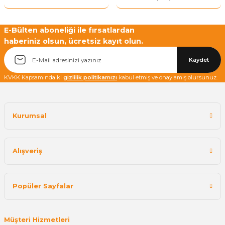
E-Bülten aboneliği ile fırsatlardan
haberiniz olsun, ücretsiz kayıt olun.
Yetkiliye Gönder
Kaydet
KVKK Kapsamında ki
gizlilik politikamızı
kabul etmiş ve onaylamış olursunuz.
Kurumsal
Alışveriş
Popüler Sayfalar
Müşteri Hizmetleri