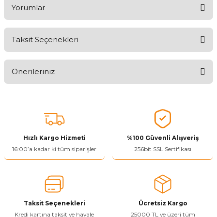
Yorumlar
Taksit Seçenekleri
Aldığınız Ürünlerden Ne Derecede Memnun Kaldınız ?
Önerileriniz
Ürünü Değerlendir 😂😊😍😐🤔😡
Bu ürünün fiyat bilgisi, resim, ürün açıklamalarında ve diğer
konularda yetersiz gördüğünüz noktaları öneri formunu kullanarak
tarafımıza iletebilirsiniz.
Görüş ve önerileriniz için teşekkür ederiz.
Hızlı Kargo Hizmeti
%100 Güvenli Alışveriş
Ürün resmi kalitesiz, bozuk veya görüntülenemiyor.
16:00’a kadar ki tüm siparişler
256bit SSL Sertifikası
Ürün açıklamasında eksik bilgiler bulunuyor.
Ürün bilgilerinde hatalar bulunuyor.
Ürün fiyatı diğer sitelerden daha pahalı.
Taksit Seçenekleri
Ücretsiz Kargo
Bu ürüne benzer farklı alternatifler olmalı.
Kredi kartına taksit ve havale
25000 TL ve üzeri tüm