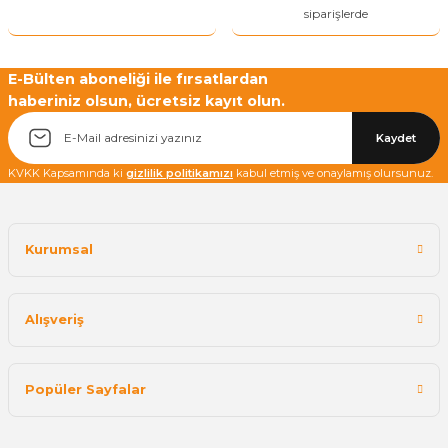
siparişlerde
E-Bülten aboneliği ile fırsatlardan
haberiniz olsun, ücretsiz kayıt olun.
Yetkiliye Gönder
Kaydet
KVKK Kapsamında ki
gizlilik politikamızı
kabul etmiş ve onaylamış olursunuz.
Kurumsal
Alışveriş
Popüler Sayfalar