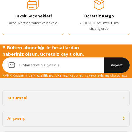
Ürün fiyatı diğer sitelerden daha pahalı.
Taksit Seçenekleri
Ücretsiz Kargo
Bu ürüne benzer farklı alternatifler olmalı.
Kredi kartına taksit ve havale
25000 TL ve üzeri tüm
siparişlerde
E-Bülten aboneliği ile fırsatlardan
haberiniz olsun, ücretsiz kayıt olun.
Yetkiliye Gönder
Kaydet
KVKK Kapsamında ki
gizlilik politikamızı
kabul etmiş ve onaylamış olursunuz.
Kurumsal
Alışveriş