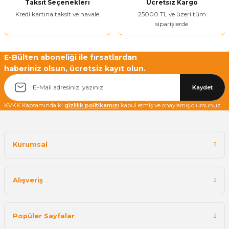
Taksit Seçenekleri
Ücretsiz Kargo
Bu ürüne benzer farklı alternatifler olmalı.
Kredi kartına taksit ve havale
25000 TL ve üzeri tüm
siparişlerde
E-Bülten aboneliği ile fırsatlardan
haberiniz olsun, ücretsiz kayıt olun.
Yetkiliye Gönder
Kaydet
KVKK Kapsamında ki
gizlilik politikamızı
kabul etmiş ve onaylamış olursunuz.
Kurumsal
Alışveriş
Popüler Sayfalar