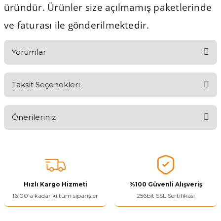
üründür. Ürünler size açılmamış paketlerinde
ve faturası ile gönderilmektedir.
Yorumlar
Taksit Seçenekleri
Aldığınız Ürünlerden Ne Derecede Memnun Kaldınız ?
Önerileriniz
Ürünü Değerlendir 😂😊😍😐🤔😡
Bu ürünün fiyat bilgisi, resim, ürün açıklamalarında ve diğer
konularda yetersiz gördüğünüz noktaları öneri formunu kullanarak
tarafımıza iletebilirsiniz.
Görüş ve önerileriniz için teşekkür ederiz.
Hızlı Kargo Hizmeti
%100 Güvenli Alışveriş
Ürün resmi kalitesiz, bozuk veya görüntülenemiyor.
16:00’a kadar ki tüm siparişler
256bit SSL Sertifikası
Ürün açıklamasında eksik bilgiler bulunuyor.