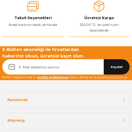
Ürün bilgilerinde hatalar bulunuyor.
Ürün fiyatı diğer sitelerden daha pahalı.
Taksit Seçenekleri
Ücretsiz Kargo
Bu ürüne benzer farklı alternatifler olmalı.
Kredi kartına taksit ve havale
25000 TL ve üzeri tüm
siparişlerde
E-Bülten aboneliği ile fırsatlardan
haberiniz olsun, ücretsiz kayıt olun.
Yetkiliye Gönder
Kaydet
KVKK Kapsamında ki
gizlilik politikamızı
kabul etmiş ve onaylamış olursunuz.
Kurumsal
Alışveriş