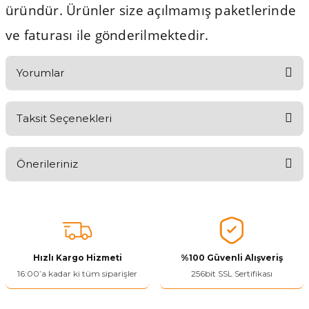
üründür. Ürünler size açılmamış paketlerinde
ve faturası ile gönderilmektedir.
Yorumlar
Taksit Seçenekleri
Aldığınız Ürünlerden Ne Derecede Memnun Kaldınız ?
Önerileriniz
Ürünü Değerlendir 😂😊😍😐🤔😡
Bu ürünün fiyat bilgisi, resim, ürün açıklamalarında ve diğer
konularda yetersiz gördüğünüz noktaları öneri formunu kullanarak
tarafımıza iletebilirsiniz.
Görüş ve önerileriniz için teşekkür ederiz.
Hızlı Kargo Hizmeti
%100 Güvenli Alışveriş
Ürün resmi kalitesiz, bozuk veya görüntülenemiyor.
16:00’a kadar ki tüm siparişler
256bit SSL Sertifikası
Ürün açıklamasında eksik bilgiler bulunuyor.