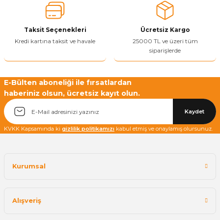
Ürün bilgilerinde hatalar bulunuyor.
Ürün fiyatı diğer sitelerden daha pahalı.
Taksit Seçenekleri
Ücretsiz Kargo
Bu ürüne benzer farklı alternatifler olmalı.
Kredi kartına taksit ve havale
25000 TL ve üzeri tüm
siparişlerde
E-Bülten aboneliği ile fırsatlardan
haberiniz olsun, ücretsiz kayıt olun.
Yetkiliye Gönder
Kaydet
KVKK Kapsamında ki
gizlilik politikamızı
kabul etmiş ve onaylamış olursunuz.
Kurumsal
Alışveriş