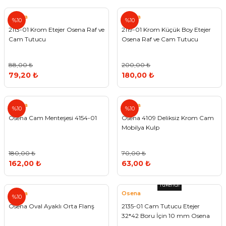
Osena
Osena
%10
%10
2113-01 Krom Etejer Osena Raf ve
2119-01 Krom Küçük Boy Etejer
Cam Tutucu
Osena Raf ve Cam Tutucu
88,00 ₺
200,00 ₺
79,20 ₺
180,00 ₺
Osena
Osena
%10
%10
Osena Cam Menteşesi 4154-01
Osena 4109 Deliksiz Krom Cam
Mobilya Kulp
180,00 ₺
70,00 ₺
162,00 ₺
63,00 ₺
Tükendi
Osena
Osena
%10
Osena Oval Ayaklı Orta Flanş
2135-01 Cam Tutucu Etejer
32*42 Boru İçin 10 mm Osena