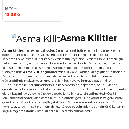
16,70 ₺
15,03 ₺
Asma Kilitler
Asma kilitler
, malzemesi çelik olup 3 anahtara sahiptirler asma kilitler renklerine
göre gri, sarı, çelik olarak sıralarız. Bu kategoride sandık kilitleri de mevcuttur.
kaplamalı nikel asma kilitler kepenklerde olsun veya zincirlerde olsun kilitlemek için
kullanılan ve ihtiyaç duyulan en büyük etkenlerden biridir. Asma kilitler; gri asma
kilit, sarı asma kilit, çelik asma kilit, sandık kilitleri olarak dört farklı grup da
sıralayabiliriz.
Asma kilitler
günümüzde sıklıkla kullanılan kilit çeşitleri sınıfındadır.
Asma kilit ürünümüzde 1.sınıf kaliteli malzeme kullanılmıştır. Kilidin kancası
güçlendirilmiş malzemeden üretildiği için kesmeye ve kırmaya dayanıklı bir
üründür.Asma kilitler dükkanlarınızın kepenklerin de, depolarda, odunluklar da,
gerekli demir kapılarınız da kullanılması uygun üründür.Bu tip asma kilitler güvenlik
olarak başarılı ve yüksek düzeyde olduğu için sıklıkla tercih edilmektedir.Çeşitli
şekillerde tasarlanmış olan asma kilit ürünlerimizi gerekli ihtiyaçlarınıza göre seçerek
gönül rahatlığı ile kullanım sağlayabilirsiniz. Son derecede kaliteli ürün olduğundan
hem kolayca açılım sağlıyor hem de kısa sürede bozulmadan uzun ömürlü kullanım
koşulu sağlamaktadır. Asma kilitler sıklıkla tercih edilmektedir.