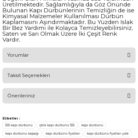
Üretilmektedir. Sağlamlığıyla da Göz Önünde
Bulunan Kapı Dürbünlerinin Temizliğin de ise
Kimyasal Malzemeler Kullanılması Dürbün
Kaplamasını Aşındırmaktadır. Bu Yüzden Islak
Bir Bez Yardımı ile Kolayca Temizleyebilirsiniz.
Saten ve Sarı Olmak Üzere İki Çeşit Renk
Vardır.
Yorumlar
Taksit Seçenekleri
Aldığınız Ürünlerden Ne Derecede Memnun Kaldınız ?
Önerileriniz
Ürünü Değerlendir 😂😊😍😐🤔😡
Bu ürünün fiyat bilgisi, resim, ürün açıklamalarında ve diğer
konularda yetersiz gördüğünüz noktaları öneri formunu kullanarak
Etiketler :
tarafımıza iletebilirsiniz.
555 kapı dürbünü
çelik kapı dürbünü 555
kapı dürbünü
Görüş ve önerileriniz için teşekkür ederiz.
kapı dürbünü kapağı
kapı dürbünü fiyatları
kapı dürbünü fiyatları yale