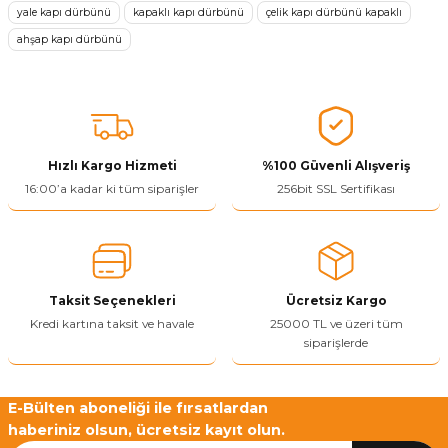
yale kapı dürbünü
kapaklı kapı dürbünü
çelik kapı dürbünü kapaklı
Ürün resmi kalitesiz, bozuk veya görüntülenemiyor.
ahşap kapı dürbünü
Ürün açıklamasında eksik bilgiler bulunuyor.
Ürün bilgilerinde hatalar bulunuyor.
Ürün fiyatı diğer sitelerden daha pahalı.
Bu ürüne benzer farklı alternatifler olmalı.
Hızlı Kargo Hizmeti
%100 Güvenli Alışveriş
16:00’a kadar ki tüm siparişler
256bit SSL Sertifikası
Yetkiliye Gönder
Taksit Seçenekleri
Ücretsiz Kargo
Kredi kartına taksit ve havale
25000 TL ve üzeri tüm
siparişlerde
E-Bülten aboneliği ile fırsatlardan
haberiniz olsun, ücretsiz kayıt olun.