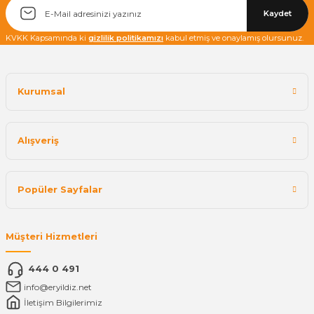
Kaydet
KVKK Kapsamında ki
gizlilik politikamızı
kabul etmiş ve onaylamış olursunuz.
Kurumsal
Alışveriş
Popüler Sayfalar
Müşteri Hizmetleri
444 0 491
info@eryildiz.net
İletişim Bilgilerimiz