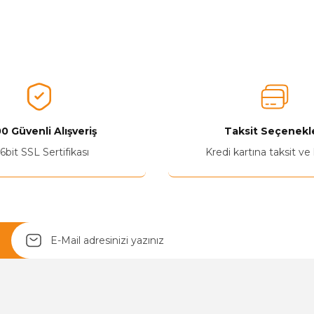
nularda yetersiz gördüğünüz noktaları öneri formunu kullanarak tarafımız
Aldığınız Ürünlerden Ne Derecede Memnun Kaldınız ?
Ürünü Değerlendir 😂😊😍😐🤔😡
0 Güvenli Alışveriş
Taksit Seçenekle
6bit SSL Sertifikası
Kredi kartına taksit ve
Yetkiliye Gönder