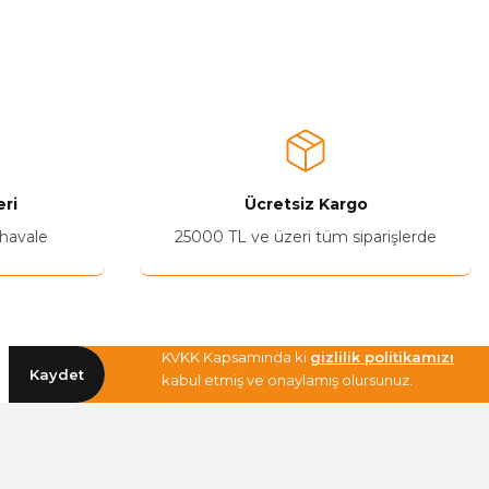
a iletebilirsiniz.
ri
Ücretsiz Kargo
 havale
25000 TL ve üzeri tüm siparişlerde
KVKK Kapsamında ki
gizlilik politikamızı
Kaydet
kabul etmiş ve onaylamış olursunuz.