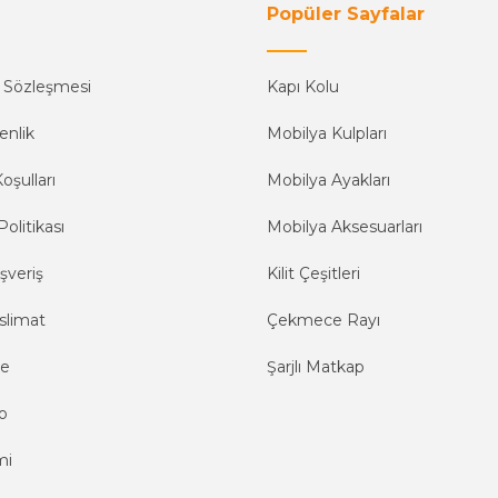
Popüler Sayfalar
ş Sözleşmesi
Kapı Kolu
enlik
Mobilya Kulpları
oşulları
Mobilya Ayakları
Politikası
Mobilya Aksesuarları
şveriş
Kilit Çeşitleri
slimat
Çekmece Rayı
me
Şarjlı Matkap
o
mi