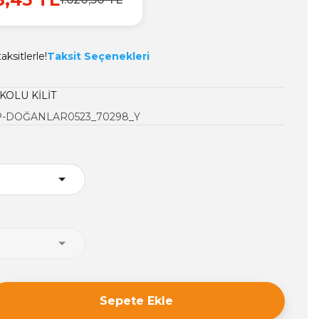
ksitlerle!
Taksit Seçenekleri
KOLU KİLİT
-DOĞANLAR0523_70298_Y
Sepete Ekle