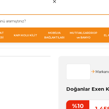
VAT
MOBİLYA
MUTFAK,GARDROP
KAPI KOLU KİLİT
EL 
ERİ
BAĞLANTILARI
ve BANYO
Markanı
Doğanlar Exen K
%10
1.45