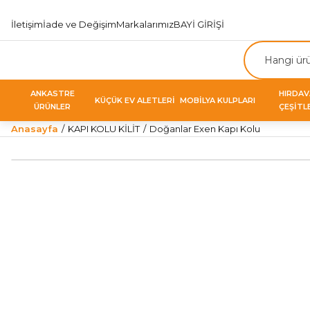
İletişim
İade ve Değişim
Markalarımız
BAYİ GİRİŞİ
ANKASTRE
HIRDA
KÜÇÜK EV ALETLERİ
MOBİLYA KULPLARI
ÜRÜNLER
ÇEŞİTL
Anasayfa
KAPI KOLU KİLİT
Doğanlar Exen Kapı Kolu