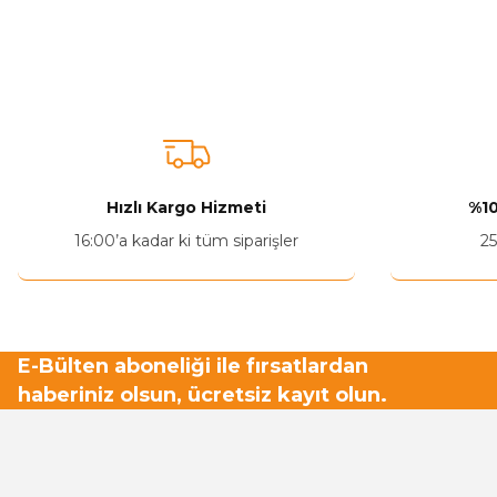
Bu ürünün fiyat bilgisi, resim, ürün açıklamalarında ve diğer ko
Görüş ve önerileriniz için teşekkür ederiz.
Ürün resmi kalitesiz, bozuk veya görüntülenemiyor.
Ürün açıklamasında eksik bilgiler bulunuyor.
Ürün bilgilerinde hatalar bulunuyor.
Hızlı Kargo Hizmeti
%10
Ürün fiyatı diğer sitelerden daha pahalı.
16:00’a kadar ki tüm siparişler
25
Bu ürüne benzer farklı alternatifler olmalı.
E-Bülten aboneliği ile fırsatlardan
haberiniz olsun, ücretsiz kayıt olun.