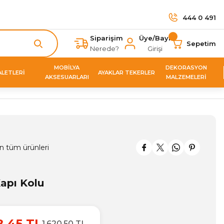
444 0 491
Siparişim
Üye/Bayi
Sepetim
Nerede?
Girişi
MOBİLYA
DEKORASYON
ALETLERİ
AYAKLAR TEKERLER
AKSESUARLARI
MALZEMELERİ
n tüm ürünleri
apı Kolu
8,45 TL
1.620,50 TL