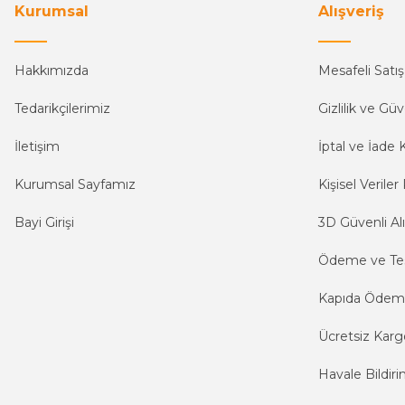
Kurumsal
Alışveriş
Hakkımızda
Mesafeli Satı
Tedarikçilerimiz
Gizlilik ve Güv
İletişim
İptal ve İade K
Kurumsal Sayfamız
Kişisel Veriler 
Bayi Girişi
3D Güvenli Alı
Ödeme ve Te
Kapıda Öde
Ücretsiz Karg
Havale Bildiri