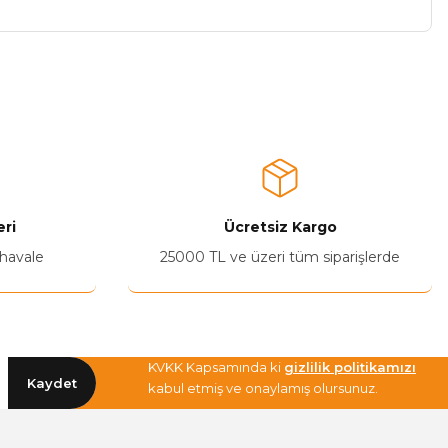
a iletebilirsiniz.
ri
Ücretsiz Kargo
 havale
25000 TL ve üzeri tüm siparişlerde
KVKK Kapsamında ki
gizlilik politikamızı
Kaydet
kabul etmiş ve onaylamış olursunuz.