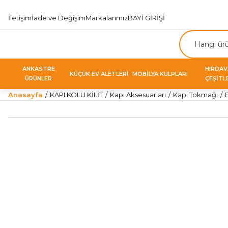
İletişim
İade ve Değişim
Markalarımız
BAYİ GİRİŞİ
ANKASTRE
HIRDA
KÜÇÜK EV ALETLERİ
MOBİLYA KULPLARI
ÜRÜNLER
ÇEŞİTL
Anasayfa
KAPI KOLU KİLİT
Kapı Aksesuarları
Kapı Tokmağı