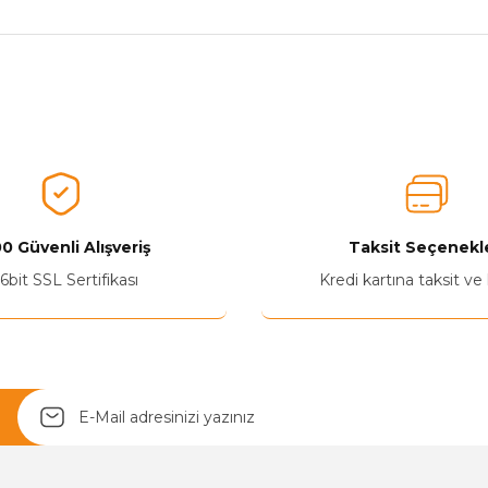
nularda yetersiz gördüğünüz noktaları öneri formunu kullanarak tarafımız
Aldığınız Ürünlerden Ne Derecede Memnun Kaldınız ?
Ürünü Değerlendir 😂😊😍😐🤔😡
0 Güvenli Alışveriş
Taksit Seçenekle
6bit SSL Sertifikası
Kredi kartına taksit ve
Yetkiliye Gönder