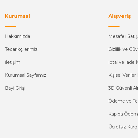
Kurumsal
Alışveriş
Hakkımızda
Mesafeli Satı
Tedarikçilerimiz
Gizlilik ve Güv
İletişim
İptal ve İade K
Kurumsal Sayfamız
Kişisel Veriler 
Bayi Girişi
3D Güvenli Alı
Ödeme ve Te
Kapıda Öde
Ücretsiz Karg