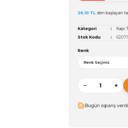
26,10 TL
den başlayan tak
Kategori
Kapı 
Stok Kodu
62071
Renk
Bugün sipariş verd