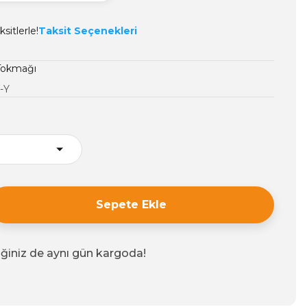
sitlerle!
Taksit Seçenekleri
Tokmağı
-Y
Sepete Ekle
iğiniz de aynı gün kargoda!