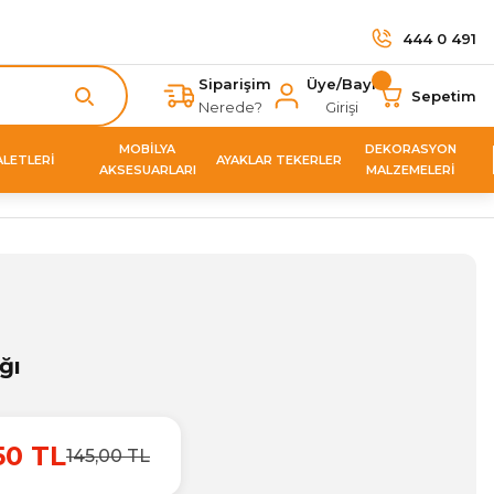
444 0 491
Siparişim
Üye/Bayi
Sepetim
Nerede?
Girişi
MOBİLYA
DEKORASYON
ALETLERİ
AYAKLAR TEKERLER
AKSESUARLARI
MALZEMELERİ
ğı
50 TL
145,00 TL