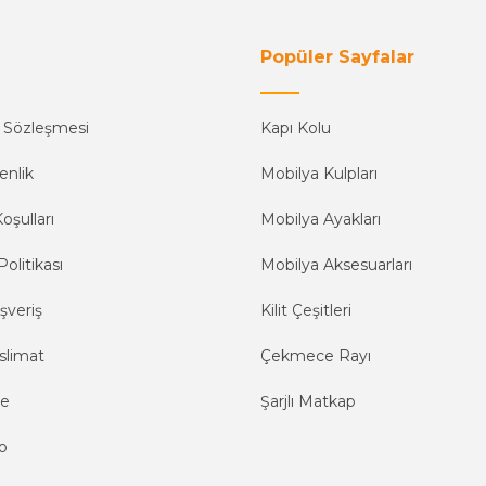
Popüler Sayfalar
ş Sözleşmesi
Kapı Kolu
enlik
Mobilya Kulpları
oşulları
Mobilya Ayakları
Politikası
Mobilya Aksesuarları
şveriş
Kilit Çeşitleri
slimat
Çekmece Rayı
me
Şarjlı Matkap
o