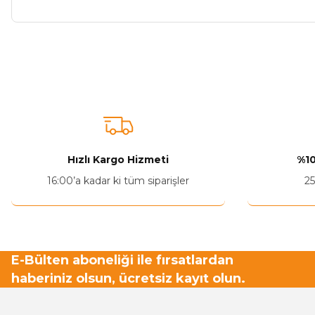
Bu ürünün fiyat bilgisi, resim, ürün açıklamalarında ve diğer ko
Görüş ve önerileriniz için teşekkür ederiz.
Ürün resmi kalitesiz, bozuk veya görüntülenemiyor.
Ürün açıklamasında eksik bilgiler bulunuyor.
Ürün bilgilerinde hatalar bulunuyor.
Hızlı Kargo Hizmeti
%10
Ürün fiyatı diğer sitelerden daha pahalı.
16:00’a kadar ki tüm siparişler
25
Bu ürüne benzer farklı alternatifler olmalı.
E-Bülten aboneliği ile fırsatlardan
haberiniz olsun, ücretsiz kayıt olun.