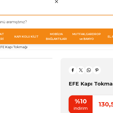
VAT
MOBİLYA
MUTFAK,GARDROP
KAPI KOLU KİLİT
EL 
ERİ
BAĞLANTILARI
ve BANYO
EFE Kapı Tokmağı
EFE Kapı Tokma
%10
130,
indirim