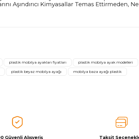
ını Aşındırıcı Kimyasallar Temas Ettirmeden, Ne
nularda yetersiz gördüğünüz noktaları öneri formunu kullanarak tarafımız
Aldığınız Ürünlerden Ne Derecede Memnun Kaldınız ?
plastik mobilya ayakları fiyatları
plastik mobilya ayak modelleri
Ürünü Değerlendir 😂😊😍😐🤔😡
plastik beyaz mobilya ayağı
mobilya baza ayağı plastik
0 Güvenli Alışveriş
Taksit Seçenekle