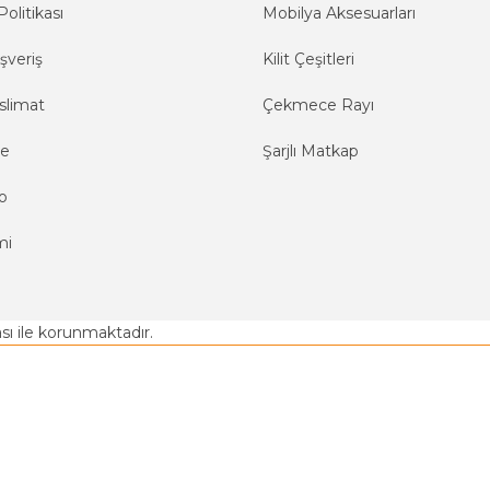
Politikası
Mobilya Aksesuarları
şveriş
Kilit Çeşitleri
slimat
Çekmece Rayı
me
Şarjlı Matkap
o
mi
kası ile korunmaktadır.