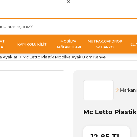
VAT
MOBİLYA
MUTFAK,GARDROP
KAPI KOLU KİLİT
EL 
ERİ
BAĞLANTILARI
ve BANYO
a Ayakları
Mc Letto Plastik Mobilya Ayak 8 cm Kahve
Markanı
Mc Letto Plasti
12,85 TL