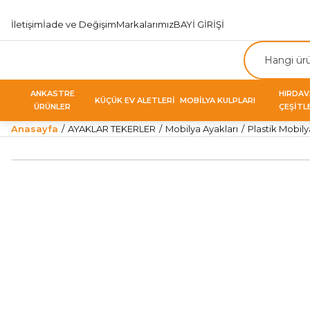
İletişim
İade ve Değişim
Markalarımız
BAYİ GİRİŞİ
ANKASTRE
HIRDA
KÜÇÜK EV ALETLERİ
MOBİLYA KULPLARI
ÜRÜNLER
ÇEŞİTL
Anasayfa
AYAKLAR TEKERLER
Mobilya Ayakları
Plastik Mobily