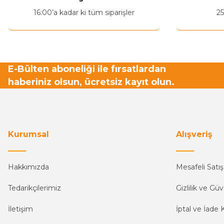
16:00’a kadar ki tüm siparişler
25
E-Bülten aboneliği ile fırsatlardan
haberiniz olsun, ücretsiz kayıt olun.
Kurumsal
Alışveriş
Hakkımızda
Mesafeli Satı
Tedarikçilerimiz
Gizlilik ve Güv
İletişim
İptal ve İade K