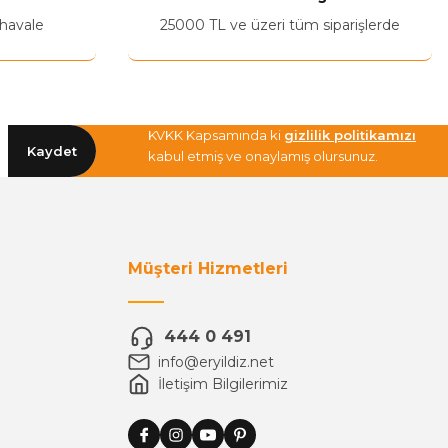
 havale
25000 TL ve üzeri tüm siparişlerde
KVKK Kapsamında ki
gizlilik politikamızı
Kaydet
kabul etmiş ve onaylamış olursunuz.
Müşteri Hizmetleri
444 0 491
info@eryildiz.net
İletişim Bilgilerimiz