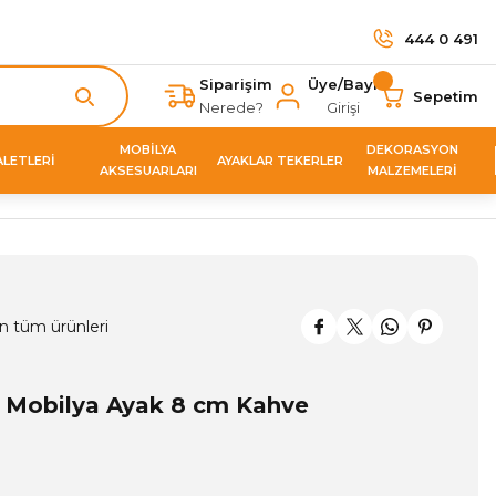
444 0 491
Siparişim
Üye/Bayi
Sepetim
Nerede?
Girişi
MOBİLYA
DEKORASYON
ALETLERİ
AYAKLAR TEKERLER
AKSESUARLARI
MALZEMELERİ
n tüm ürünleri
k Mobilya Ayak 8 cm Kahve