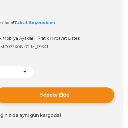
itlerle!
Taksit Seçenekleri
k Mobilya Ayakları
,
Pratik Hırdavat Listesi
-MC023X08-02-M_69341
Sepete Ekle
iğiniz de aynı gün kargoda!