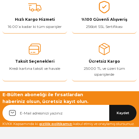
ivi
k Bağlantıları
arı
aları
Panç Çeşitleri
Hobi Yapıştırıcıları
Oda ve Wc Kapı Kilidi
Köşe Sepetler
Pantolonluk
Köpük Tabancası
Sehba Ayakları
Hızlı Kargo Hizmeti
%100 Güvenli Alışveriş
leri
ı
Piton Askı
Pano ve Kapak Kilitleri
Sabunluk
Pense
Vitrin Ara Ayakları
16:00’a kadar ki tüm siparişler
256bit SSL Sertifikası
Çubuğu ve Aparatları
ancası
Streç
Sandık Kilitleri
Tuvalet Kağıtlılığı
Silikon Tabancası
arı
itleri
sı
Takım Çantası
Tornavida Çeşitleri
Taksit Seçenekleri
Ücretsiz Kargo
Sprey Ürünleri
ası
Zımba Teli
Kredi kartına taksit ve havale
25000 TL ve üzeri tüm
siparişlerde
Zımpara Çeşitleri
E-Bülten aboneliği ile fırsatlardan
haberiniz olsun, ücretsiz kayıt olun.
Kaydet
KVKK Kapsamında ki
gizlilik politikamızı
kabul etmiş ve onaylamış olursunuz.