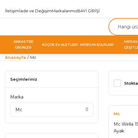
İletişim
İade ve Değişim
Markalarımız
BAYİ GİRİŞİ
ANKASTRE
HIRDA
KÜÇÜK EV ALETLERİ
MOBİLYA KULPLARI
ÜRÜNLER
ÇEŞİTL
Anasayfa
Mc
Seçimleriniz
Stokta
Marka
Mc
Mc
Mc Wella 15
Ayak