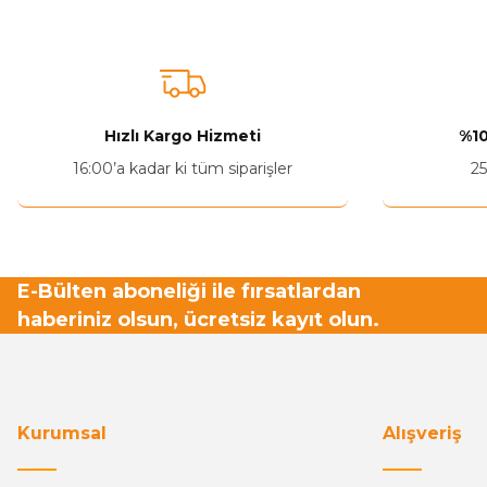
Hızlı Kargo Hizmeti
%10
16:00’a kadar ki tüm siparişler
25
E-Bülten aboneliği ile fırsatlardan
haberiniz olsun, ücretsiz kayıt olun.
Kurumsal
Alışveriş