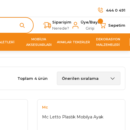
444 0 491
Siparişim
Üye/Bayi
Sepetim
Nerede?
Girişi
MOBİLYA
DEKORASYON
ALETLERİ
AYAKLAR TEKERLER
AKSESUARLARI
MALZEMELERİ
Toplam 4 ürün
Mc
Mc Letto Plastik Mobilya Ayak