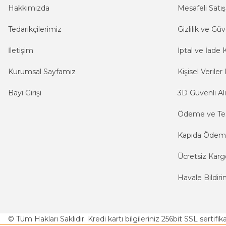
Hakkımızda
Mesafeli Satı
Tedarikçilerimiz
Gizlilik ve Güv
İletişim
İptal ve İade K
Kurumsal Sayfamız
Kişisel Veriler 
Bayi Girişi
3D Güvenli Alı
Ödeme ve Te
Kapıda Öde
Ücretsiz Karg
Havale Bildiri
© Tüm Hakları Saklıdır. Kredi kartı bilgileriniz 256bit SSL sertifi