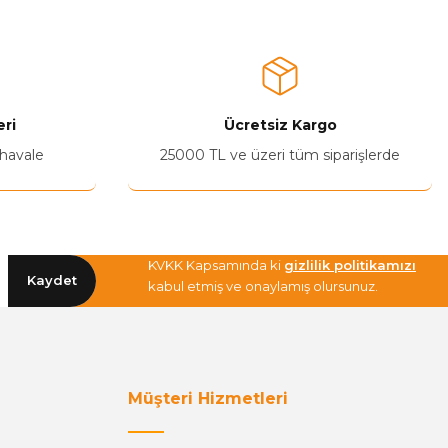
ri
Ücretsiz Kargo
 havale
25000 TL ve üzeri tüm siparişlerde
KVKK Kapsamında ki
gizlilik politikamızı
Kaydet
kabul etmiş ve onaylamış olursunuz.
Müşteri Hizmetleri