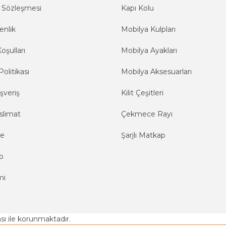
ş Sözleşmesi
Kapı Kolu
enlik
Mobilya Kulpları
oşulları
Mobilya Ayakları
Politikası
Mobilya Aksesuarları
şveriş
Kilit Çeşitleri
slimat
Çekmece Rayı
me
Şarjlı Matkap
o
mi
kası ile korunmaktadır.