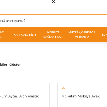
VAT
MOBİLYA
MUTFAK,GARDROP
KAPI KOLU KİLİT
EL 
ERİ
BAĞLANTILARI
ve BANYO
kileri Göster
Mc
 Cm Aytaşı Altın Plastik
Mc Ritim Mobilya Ayak