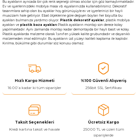
Bu ayakların ayrıcada bir çok renk seçeneği olması alıcılar için göz kamaştırmaktadır.
Ev ve işyerlerinizdeki mobilya masa vb. eşyalarınızda kullanabilirsiniz. Dekoratif
tasarımlara sahip olan bu ayaklar hoş görünüşüyle ev ve işyerlerinizi bir hayli
muazzam hale getiriyor. Ebat ölçeklerine göre değişen boyları her boyutta bu
ayakları bulmanıza yardımcı oluyor.
Plastik dekoratif ayaklar
, plastik mobilya
ayakları ve
plastik baza ayakları
Plastik ayakların montajı son derece kolay
yapılmaktadır. Aynı zamanda montajı kadar demontajıda bir hayli basit ve kolay.
Plastik ayaklarda malzeme olarak 1.sınıf en yüksek kalite grubundadır ve dayanıklı
malzemeden imal edilmiştir. Bu ayakların üst yüzeyi kaliteli kaplama ile kaplıdır.
Kırılma, bükülme gibi durumlar söz konusu olamaz.
Hızlı Kargo Hizmeti
%100 Güvenli Alışveriş
16:00’a kadar ki tüm siparişler
256bit SSL Sertifikası
Taksit Seçenekleri
Ücretsiz Kargo
Kredi kartına taksit ve havale
25000 TL ve üzeri tüm
siparişlerde