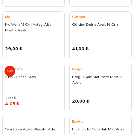
ivi
k Bağlantıları
arı
aları
Panç Çeşitleri
Hobi Yapıştırıcıları
Oda ve Wc Kapı Kilidi
Köşe Sepetler
Pantolonluk
Köpük Tabancası
Sehba Ayakları
Mc
Gürden
leri
ı
Piton Askı
Pano ve Kapak Kilitleri
Sabunluk
Pense
Vitrin Ara Ayakları
Mc Wella 15 Cm Aytaşı Altın
Gürden Defne Ayak 14 Cm
Plastik Ayak
Çubuğu ve Aparatları
ancası
Streç
Sandık Kilitleri
Tuvalet Kağıtlılığı
Silikon Tabancası
29,00 ₺
41,00 ₺
arı
itleri
sı
Takım Çantası
Tornavida Çeşitleri
Sprey Ürünleri
ası
Zımba Teli
Mc Plastik
Eroğlu
%10
2 Kollu Baza Klipsi
Eroğlu Kale Matkrom Plastik
Zımpara Çeşitleri
Ayak
4,50 ₺
20,00 ₺
4,05 ₺
Eroğlu
Yeni Baza Ayağı Plastik 1 Adet
Eroğlu Eko Yuvarlak Mat Krom