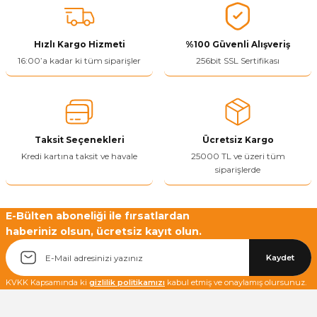
ivi
k Bağlantıları
arı
aları
Panç Çeşitleri
Hobi Yapıştırıcıları
Oda ve Wc Kapı Kilidi
Köşe Sepetler
Pantolonluk
Köpük Tabancası
Sehba Ayakları
Hızlı Kargo Hizmeti
%100 Güvenli Alışveriş
leri
ı
Piton Askı
Pano ve Kapak Kilitleri
Sabunluk
Pense
Vitrin Ara Ayakları
16:00’a kadar ki tüm siparişler
256bit SSL Sertifikası
Çubuğu ve Aparatları
ancası
Streç
Sandık Kilitleri
Tuvalet Kağıtlılığı
Silikon Tabancası
arı
itleri
sı
Takım Çantası
Tornavida Çeşitleri
Taksit Seçenekleri
Ücretsiz Kargo
Sprey Ürünleri
ası
Zımba Teli
Kredi kartına taksit ve havale
25000 TL ve üzeri tüm
siparişlerde
Zımpara Çeşitleri
E-Bülten aboneliği ile fırsatlardan
haberiniz olsun, ücretsiz kayıt olun.
Kaydet
KVKK Kapsamında ki
gizlilik politikamızı
kabul etmiş ve onaylamış olursunuz.